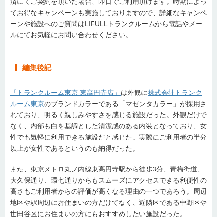
済にてご契約を頂いた場合、即日でご利用頂けます。時期によっ
てお得なキャンペーンも実施しておりますので、詳細なキャンペ
ーンや施設へのご質問はLIFULLトランクルームから電話やメー
ルにてお気軽にお問い合わせください。
編集後記
「トランクルーム東京 東高円寺店」
は外観に
株式会社トランク
ルーム東京
のブランドカラーである「マゼンタカラー」が採用さ
れており、明るく親しみやすさを感じる施設だった。外観だけで
なく、内部も白を基調とした清潔感のある内装となっており、女
性でも気軽に利用できる施設だと感じた。実際にご利用者の半分
以上が女性であるというのも納得だった。
また、東京メトロ丸ノ内線東高円寺駅から徒歩3分、青梅街道、
大久保通り、環七通りからもスムーズにアクセスできる利便性の
高さもご利用者からの評価が高くなる理由の一つであろう。周辺
地区や駅周辺にお住まいの方だけでなく、近隣区である中野区や
世田谷区にお住まいの方にもおすすめしたい施設だった。