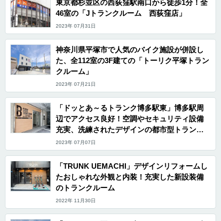
東京都杉並区の西荻窪駅南口から徒歩1分！全
46室の「Jトランクルーム 西荻窪店」
2023年 07月31日
神奈川県平塚市で人気のバイク施設が併設し
た、全112室の3F建ての「トーリク平塚トラン
クルーム」
2023年 07月21日
「ドッとあ～るトランク博多駅東」博多駅周
辺でアクセス良好！空調やセキュリティ設備
充実、洗練されたデザインの都市型トランク
ルーム
2023年 07月07日
「TRUNK UEMACHI」デザインリフォームし
たおしゃれな外観と内装！充実した新設装備
のトランクルーム
2022年 11月30日