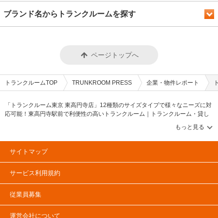
ブランド名からトランクルームを探す
ページトップへ
トランクルームTOP
TRUNKROOM PRESS
企業・物件レポート
「トランクルーム東京 東高円寺店」12種類のサイズタイプで様々なニーズに対
応可能！東高円寺駅前で利便性の高いトランクルーム｜トランクルーム・貸し
コンテナ・バイクコンテナ等のニュースや情報を伝えるWEBメディア【トラン
クルームプレス/TRUNKROOM PRESS】トランクルーム・貸しコンテナ・バイ
クコンテナ等のニュースや情報を伝えるメディアです。トランクルーム市場や
貸しコンテナに関する「PRESS特集」&「協会ニュース」、トランクルームや
サイトマップ
貸しコンテナの物件レポートや企業情報に関する「企業・物件レポート」コン
テンツ充実！トランクルーム市場のデータやランキング情報に関する「調査デ
サービス利用規約
ータ・ランキング」&「建物・土地活用（資産運用）」とトランクルーム・貸し
コンテナ市場の情報に関する「トランクルームマーケット」コンテンツも確認
可能です。トランクルームや貸しコンテナ、バイクコンテナのユーザーインタ
従業員募集
ビューを掲載する「ユーザーインタビュー」とトランクルームや貸しコンテナ
に関する記事も掲載中。
運営会社について