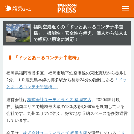
福岡空港近くの「ドッとあ～るコンテナ半道
橋」。機能性・安全性を備え、個人から法人ま
で幅広い用途に対応！
「ドッとあ～るコンテナ半道橋」
福岡県福岡市博多区、福岡市地下鉄空港線の東比恵駅から徒歩1
2分、ＪＲ鹿児島本線の博多駅から徒歩24分の距離にある
「ドッ
とあ～るコンテナ半道橋」
。
運営会社は
株式会社ユーティライズ 福岡支店
。2020年9月現
在、福岡エリアで地域最大級の130現場6,369室を展開している
会社です。九州エリアに強く、好立地な収納スペースを多数運営
しています。
今回は、
株式会社ユーティライズ 福岡支店
が運営している
「ド