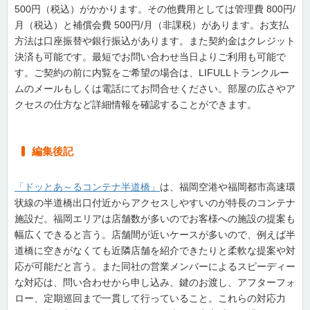
500円（税込）がかかります。その他費用としては管理費 800円/
月（税込）と補償会費 500円/月（非課税）があります。お支払
方法は口座振替や銀行振込があります。また契約金はクレジット
決済も可能です。最短でお問い合わせ当日よりご利用も可能で
す。ご契約の前に内覧をご希望の場合は、LIFULLトランクルー
ムのメールもしくは電話にてお問合せください。部屋の広さやア
クセスの仕方など詳細情報を確認することができます。
編集後記
「ドッとあ～るコンテナ半道橋」
は、福岡空港や福岡都市高速環
状線の半道橋出口付近からアクセスしやすいのが特長のコンテナ
施設だ。福岡エリアは店舗数が多いのでお客様への施設の提案も
幅広くできると言う。店舗間が近いケースが多いので、例えば半
道橋に空きがなくても近隣店舗を紹介できたりと柔軟な提案や対
応が可能だと言う。また同社の営業メンバーによるスピーディー
な対応は、問い合わせから申し込み、鍵のお渡し、アフターフォ
ロー、定期巡回まで一貫して行っていること。これらの対応力