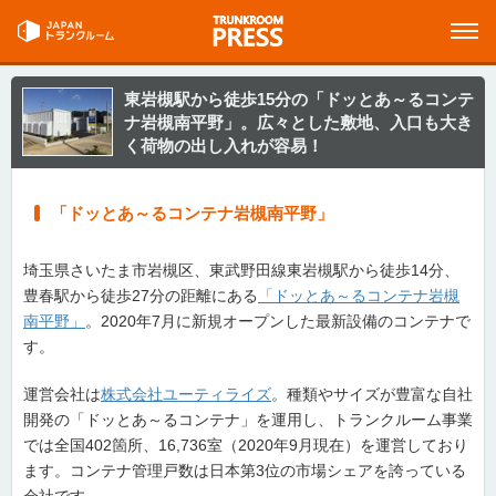
東岩槻駅から徒歩15分の「ドッとあ～るコンテ
ナ岩槻南平野」。広々とした敷地、入口も大き
く荷物の出し入れが容易！
「ドッとあ～るコンテナ岩槻南平野」
埼玉県さいたま市岩槻区、東武野田線東岩槻駅から徒歩14分、
豊春駅から徒歩27分の距離にある
「ドッとあ～るコンテナ岩槻
南平野」
。2020年7月に新規オープンした最新設備のコンテナで
す。
運営会社は
株式会社ユーティライズ
。種類やサイズが豊富な自社
開発の「ドッとあ～るコンテナ」を運用し、トランクルーム事業
では全国402箇所、16,736室（2020年9月現在）を運営しており
ます。コンテナ管理戸数は日本第3位の市場シェアを誇っている