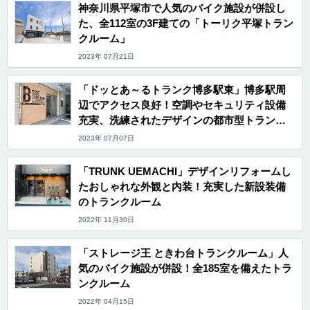
神奈川県平塚市で人気のバイク施設が併設し
た、全112室の3F建ての「トーリク平塚トラン
クルーム」
2023年 07月21日
「ドッとあ～るトランク博多駅東」博多駅周
辺でアクセス良好！空調やセキュリティ設備
充実、洗練されたデザインの都市型トランク
ルーム
2023年 07月07日
「TRUNK UEMACHI」デザインリフォームし
たおしゃれな外観と内装！充実した新設装備
のトランクルーム
2022年 11月30日
「ストレージ王 ときわ台トランクルーム」人
気のバイク施設が併設！全185室を備えたトラ
ンクルーム
2022年 04月15日