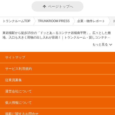
ページトップへ
トランクルームTOP
TRUNKROOM PRESS
企業・物件レポート
東岩槻駅から徒歩15分の「ドッとあ～るコンテナ岩槻南平野」。広々とした敷
地、入口も大きく荷物の出し入れが容易！｜トランクルーム・貸しコンテナ・
バイクコンテナ等のニュースや情報を伝えるWEBメディア【トランクルームプ
レス/TRUNKROOM PRESS】トランクルーム・貸しコンテナ・バイクコンテナ
等のニュースや情報を伝えるメディアです。トランクルーム市場や貸しコンテ
ナに関する「PRESS特集」&「協会ニュース」、トランクルームや貸しコンテ
サイトマップ
ナの物件レポートや企業情報に関する「企業・物件レポート」コンテンツ充
実！トランクルーム市場のデータやランキング情報に関する「調査データ・ラ
サービス利用規約
ンキング」&「建物・土地活用（資産運用）」とトランクルーム・貸しコンテナ
市場の情報に関する「トランクルームマーケット」コンテンツも確認可能で
す。トランクルームや貸しコンテナ、バイクコンテナのユーザーインタビュー
従業員募集
を掲載する「ユーザーインタビュー」とトランクルームや貸しコンテナに関す
る記事も掲載中。
運営会社について
個人情報について
掲載に関するお問合せ