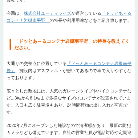
会社です。
今回は、
株式会社ユーティライズ
が運営している
「ドッとあ～る
コンテナ岩槻南平野」
の特長や利用用途などをご紹介致します。
「ドッとあ～るコンテナ岩槻南平野」の特長を教えてく
ださい。
大通りの交差点に位置している
「ドッとあ～るコンテナ岩槻南平
野」
。施設内はアスファルトが敷いてあるので車で入りやすくな
っております。
広々とした敷地には、人気のガレージタイプやバイクコンテナな
ど1.3帖から8.1帖まで多様なサイズのコンテナが設置されていま
す。入口も広く駐車場もあり、24時間荷物の出し入れが可能で
す。
2020年7月にオープンした施設なので清潔感があり、最新の防犯
カメラなども備えています。自社の営業社員が電話対応や定期巡