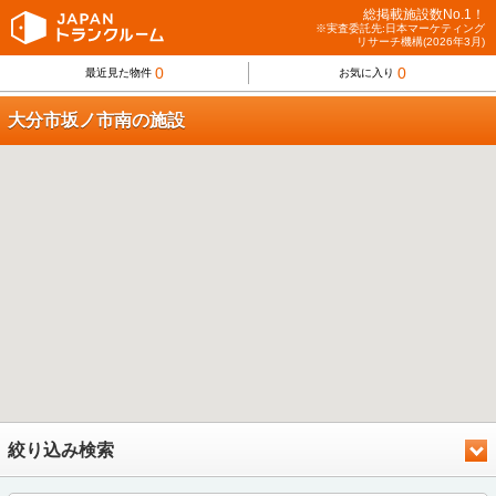
総掲載施設数No.1！
※実査委託先:日本マーケティング
リサーチ機構(2026年3月)
0
0
最近見た物件
お気に入り
大分市坂ノ市南の施設
絞り込み検索