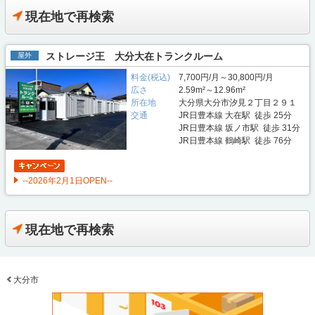
現在地で再検索
ストレージ王 大分大在トランクルーム
屋外
料金(税込)
7,700円/月～30,800円/月
広さ
2.59m²～12.96m²
所在地
大分県大分市汐見２丁目２９１
交通
JR日豊本線 大在駅 徒歩 25分
JR日豊本線 坂ノ市駅 徒歩 31分
JR日豊本線 鶴崎駅 徒歩 76分
--2026年2月1日OPEN--
現在地で再検索
大分市