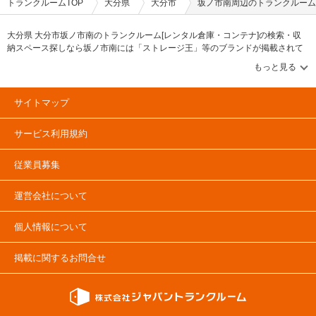
トランクルームTOP
大分県
大分市
坂ノ市南周辺のトランクルーム
大分県 大分市坂ノ市南のトランクルーム[レンタル倉庫・コンテナ]の検索・収
納スペース探しなら坂ノ市南には「ストレージ王」等のブランドが掲載されて
います。借りたい地域から探して、広さ・料金[賃料]・セキュリティ・空調完
備・24時間出し入れ可能などの希望条件で絞込み！豊富な物件数から様々な方
法でご希望の収納スペースを簡単に探せるトランクルーム情報サイトです。坂
ノ市南で気になるトランクルームを見つけたら、メールか電話でお問合せが可
サイトマップ
能です（無料）。
サービス利用規約
従業員募集
運営会社について
個人情報について
掲載に関するお問合せ