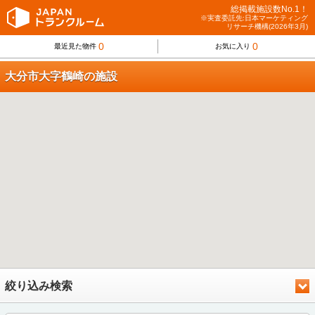
総掲載施設数No.1！
※実査委託先:日本マーケティング
リサーチ機構(2026年3月)
0
0
最近見た物件
お気に入り
大分市大字鶴崎の施設
絞り込み検索