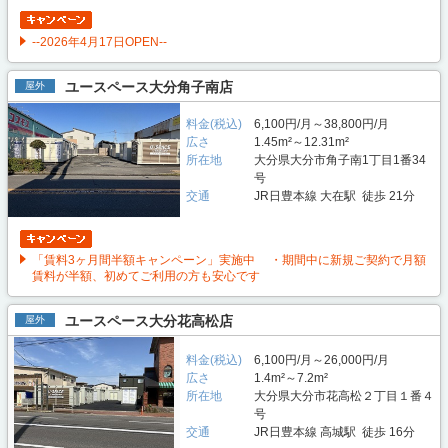
--2026年4月17日OPEN--
ユースペース大分角子南店
屋外
料金(税込)
6,100円/月～38,800円/月
広さ
1.45m²～12.31m²
所在地
大分県大分市角子南1丁目1番34
号
交通
JR日豊本線 大在駅 徒歩 21分
「賃料3ヶ月間半額キャンペーン」実施中 ・期間中に新規ご契約で月額
賃料が半額、初めてご利用の方も安心です
ユースペース大分花高松店
屋外
料金(税込)
6,100円/月～26,000円/月
広さ
1.4m²～7.2m²
所在地
大分県大分市花高松２丁目１番４
号
交通
JR日豊本線 高城駅 徒歩 16分