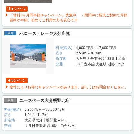
「賃料3ヶ月間半額キャンペーン」実施中 ・期間中に新規ご契約で月額
賃料が半額、初めてご利用の方も安心です
ハローストレージ大分庄境
屋外
料金(税込)
4,800円/月～17,600円/月
広さ
2.53m²～9.79m²
所在地
大分県大分市庄境100番,101番
交通
JR日豊本線 大在駅 徒歩 35分
物件によりお得なキャンペーンがあります。詳しくはお問合せください。
ユースペース大分明野北店
屋外
料金(税込)
3,900円/月～38,800円/月
広さ
1.0m²～11.7m²
所在地
大分県大分市明野北5-3-8
交通
ＪＲ日豊本線 高城駅 徒歩 37分