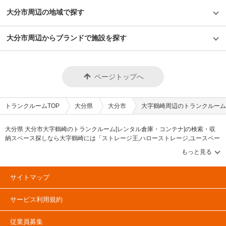
大分市周辺の地域で探す
大分市周辺からブランドで施設を探す
ページトップへ
トランクルームTOP
大分県
大分市
大字鶴崎周辺のトランクルーム
大分県 大分市大字鶴崎のトランクルーム[レンタル倉庫・コンテナ]の検索・収
納スペース探しなら大字鶴崎には「ストレージ王,ハローストレージ,ユースペー
ス」等のブランドが掲載されています。借りたい地域から探して、広さ・料金
[賃料]・セキュリティ・空調完備・24時間出し入れ可能などの希望条件で絞込
み！豊富な物件数から様々な方法でご希望の収納スペースを簡単に探せるトラ
ンクルーム情報サイトです。大字鶴崎で気になるトランクルームを見つけた
サイトマップ
ら、メールか電話でお問合せが可能です（無料）。
サービス利用規約
従業員募集