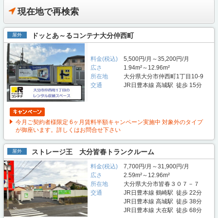
現在地で再検索
ドッとあ～るコンテナ大分仲西町
屋外
料金(税込)
5,500円/月～35,200円/月
広さ
1.94m²～12.96m²
所在地
大分県大分市仲西町1丁目10-9
交通
JR日豊本線 高城駅 徒歩 15分
今月ご契約者様限定 6ヶ月賃料半額キャンペーン実施中 対象外のタイプ
が御座います。詳しくはお問合せ下さい
ストレージ王 大分皆春トランクルーム
屋外
料金(税込)
7,700円/月～31,900円/月
広さ
2.59m²～12.96m²
所在地
大分県大分市皆春３０７－７
交通
JR日豊本線 鶴崎駅 徒歩 22分
JR日豊本線 高城駅 徒歩 38分
JR日豊本線 大在駅 徒歩 68分