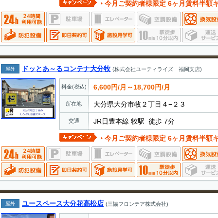
今月ご契約者様限定 6ヶ月賃料半額キャンペーン実施中
ドッとあ～るコンテナ大分牧
屋外
(株式会社ユーティライズ 福岡支店)
6,600円/月～18,700円/月
料金(税込)
大分県大分市牧２丁目４−２３
所在地
JR日豊本線 牧駅 徒歩 7分
交通
今月ご契約者様限定 6ヶ月賃料半額キャンペーン実施中
ユースペース大分花高松店
屋外
(三協フロンテア株式会社)