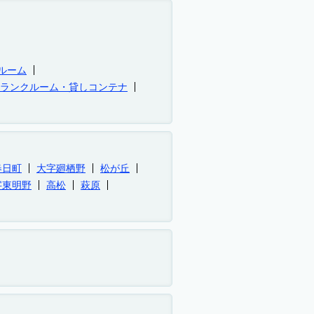
ルーム
トランクルーム・貸しコンテナ
春日町
大字廻栖野
松が丘
字東明野
高松
萩原