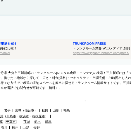
す
駐車場を探す
TRUNKROOM PRESS
簡単に比較！
トランクルーム業界 WEBメディア 創刊
m/bike/
https://www.japantrunkroom.com/press/
大分県 大分市三川新町のトランクルーム[レンタル倉庫・コンテナ]の検索！三川新町には「
す。借りたい地域から探して、広さ・料金[賃料]・セキュリティ・空調完備・24時間出し入
ら様々な方法でご希望の収納スペースを簡単に探せるトランクルーム情報サイトです。三川
ールか電話でお問合せが可能です（無料）。
岩手
宮城
（
仙台市
）
秋田
山形
福島
奈川
（
川崎市
・
横浜市
・
相模原市
）
葉
（
千葉市
）
茨城
栃木
群馬
石川
福井
山梨
長野