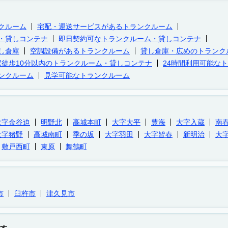
クルーム
宅配・運送サービスがあるトランクルーム
・貸しコンテナ
即日契約可なトランクルーム・貸しコンテナ
し倉庫
空調設備があるトランクルーム
貸し倉庫・広めのトランク
駅徒歩10分以内のトランクルーム・貸しコンテナ
24時間利用可能な
ンクルーム
見学可能なトランクルーム
大字金谷迫
明野北
高城本町
大字大平
豊海
大字入蔵
南
大字猪野
高城南町
季の坂
大字羽田
大字皆春
新明治
大
敷戸西町
東原
舞鶴町
市
臼杵市
津久見市