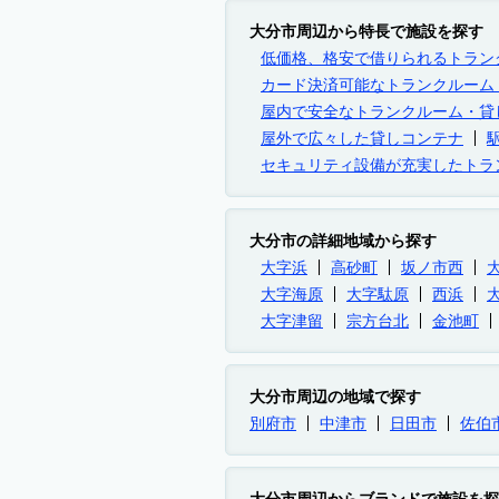
大分市周辺から特長で施設を探す
低価格、格安で借りられるトラン
カード決済可能なトランクルーム
屋内で安全なトランクルーム・貸
屋外で広々した貸しコンテナ
セキュリティ設備が充実したトラ
大分市の詳細地域から探す
大字浜
高砂町
坂ノ市西
大字海原
大字駄原
西浜
大字津留
宗方台北
金池町
大分市周辺の地域で探す
別府市
中津市
日田市
佐伯