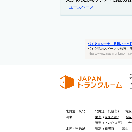
大分市周辺からブランドで施設を探
ユースペース
バイクコンテナ・月極バイク
バイク収納スペースを検索、
https://www.japantrunkroom.co
北海道・東北
北海道
（
札幌市
）
青森
関東
東京
（
東京23区
）
神
埼玉
（
さいたま市
）
千
北陸・甲信越
新潟
（
新潟市
）
富山