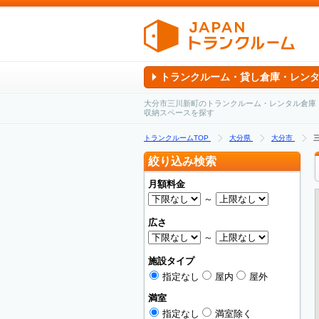
トランクルーム・貸し倉庫・レン
大分市三川新町のトランクルーム・レンタル倉庫
収納スペースを探す
トランクルームTOP
大分県
大分市
絞り込み検索
月額料金
～
広さ
～
施設タイプ
指定なし
屋内
屋外
満室
指定なし
満室除く