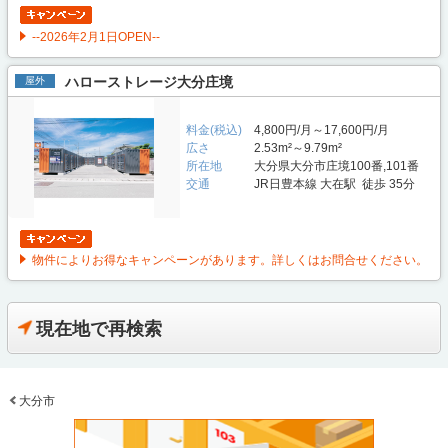
--2026年2月1日OPEN--
ハローストレージ大分庄境
屋外
料金(税込)
4,800円/月～17,600円/月
広さ
2.53m²～9.79m²
所在地
大分県大分市庄境100番,101番
交通
JR日豊本線 大在駅 徒歩 35分
物件によりお得なキャンペーンがあります。詳しくはお問合せください。
現在地で再検索
大分市