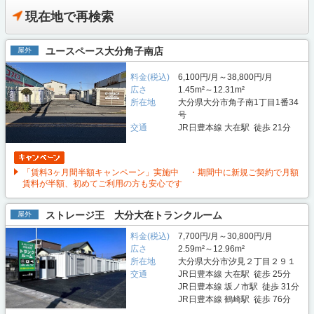
現在地で再検索
ユースペース大分角子南店
屋外
料金(税込)
6,100円/月～38,800円/月
広さ
1.45m²～12.31m²
所在地
大分県大分市角子南1丁目1番34
号
交通
JR日豊本線 大在駅 徒歩 21分
「賃料3ヶ月間半額キャンペーン」実施中 ・期間中に新規ご契約で月額
賃料が半額、初めてご利用の方も安心です
ストレージ王 大分大在トランクルーム
屋外
料金(税込)
7,700円/月～30,800円/月
広さ
2.59m²～12.96m²
所在地
大分県大分市汐見２丁目２９１
交通
JR日豊本線 大在駅 徒歩 25分
JR日豊本線 坂ノ市駅 徒歩 31分
JR日豊本線 鶴崎駅 徒歩 76分