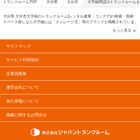
トランクルームTOP
大分県
大分市
大字細周辺のトランクルームを
大分県 大分市大字細のトランクルーム[レンタル倉庫・コンテナ]の検索・収納
スペース探しなら大字細には「ストレージ王」等のブランドが掲載されていま
す。借りたい地域から探して、広さ・料金[賃料]・セキュリティ・空調完備・24
時間出し入れ可能などの希望条件で絞込み！豊富な物件数から様々な方法でご
希望の収納スペースを簡単に探せるトランクルーム情報サイトです。大字細で
気になるトランクルームを見つけたら、メールか電話でお問合せが可能です
サイトマップ
（無料）。
サービス利用規約
従業員募集
運営会社について
個人情報について
掲載に関するお問合せ