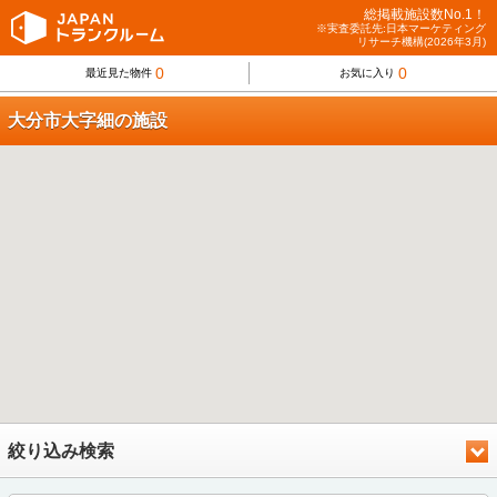
総掲載施設数No.1！
※実査委託先:日本マーケティング
リサーチ機構(2026年3月)
0
0
最近見た物件
お気に入り
大分市大字細の施設
絞り込み検索