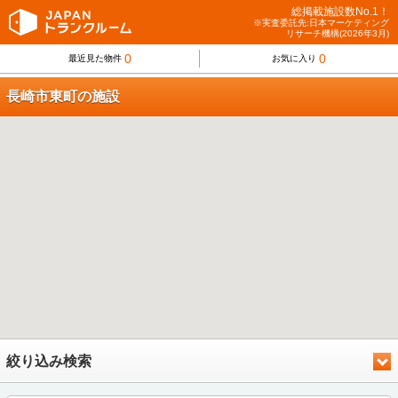
総掲載施設数No.1！
※実査委託先:日本マーケティング
リサーチ機構(2026年3月)
0
0
最近見た物件
お気に入り
長崎市東町の施設
絞り込み検索