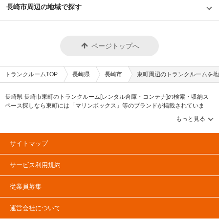
長崎市周辺の地域で探す
ページトップへ
トランクルームTOP
長崎県
長崎市
東町周辺のトランクルームを地
長崎県 長崎市東町のトランクルーム[レンタル倉庫・コンテナ]の検索・収納ス
ペース探しなら東町には「マリンボックス」等のブランドが掲載されていま
す。借りたい地域から探して、広さ・料金[賃料]・セキュリティ・空調完備・24
時間出し入れ可能などの希望条件で絞込み！豊富な物件数から様々な方法でご
希望の収納スペースを簡単に探せるトランクルーム情報サイトです。東町で気
になるトランクルームを見つけたら、メールか電話でお問合せが可能です（無
サイトマップ
料）。
サービス利用規約
従業員募集
運営会社について