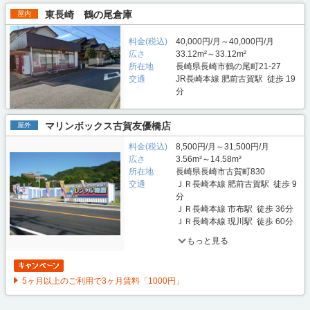
東長崎 鶴の尾倉庫
屋内
料金(税込)
40,000円/月～40,000円/月
広さ
33.12m²～33.12m²
所在地
長崎県長崎市鶴の尾町21-27
交通
JR長崎本線 肥前古賀駅 徒歩 19
分
マリンボックス古賀友優橋店
屋外
料金(税込)
8,500円/月～31,500円/月
広さ
3.56m²～14.58m²
所在地
長崎県長崎市古賀町830
交通
ＪＲ長崎本線 肥前古賀駅 徒歩 9
分
ＪＲ長崎本線 市布駅 徒歩 36分
ＪＲ長崎本線 現川駅 徒歩 60分
もっと見る
5ヶ月以上のご利用で3ヶ月賃料「1000円」