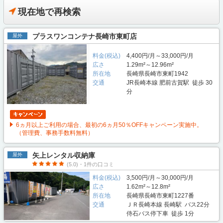
現在地で再検索
プラスワンコンテナ長崎市東町店
屋外
料金(税込)
4,400円/月～33,000円/月
広さ
1.29m²～12.96m²
所在地
長崎県長崎市東町1942
交通
JR長崎本線 肥前古賀駅 徒歩 30
分
6ヵ月以上ご利用の場合、最初の6ヵ月50％OFFキャンペーン実施中。
（管理費、事務手数料無料）
矢上レンタル収納庫
屋外
(5.0)・1件の口コミ
料金(税込)
3,500円/月～30,000円/月
広さ
1.62m²～12.8m²
所在地
長崎県長崎市東町1227番
交通
ＪＲ長崎本線 長崎駅 バス22分
侍石バス停下車 徒歩 1分