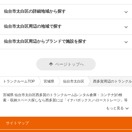
仙台市太白区の詳細地域から探す
仙台市太白区周辺の地域で探す
仙台市太白区周辺からブランドで施設を探す
ページトップへ
トランクルームTOP
宮城県
仙台市太白区
西多賀周辺のトランクル
宮城県 仙台市太白区西多賀のトランクルーム[レンタル倉庫・コンテナ]の検
索・収納スペース探しなら西多賀には「イナバボックス,ハローストレージ」等
のブランドが掲載されています。借りたい地域から探して、広さ・料金[賃料]・
セキュリティ・空調完備・24時間出し入れ可能などの希望条件で絞込み！豊富
な物件数から様々な方法でご希望の収納スペースを簡単に探せるトランクルー
ム情報サイトです。西多賀で気になるトランクルームを見つけたら、メールか
サイトマップ
電話でお問合せが可能です（無料）。