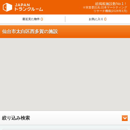
総掲載施設数No.1！
※実査委託先:日本マーケティング
リサーチ機構(2026年3月)
0
0
最近見た物件
お気に入り
仙台市太白区西多賀の施設
絞り込み検索