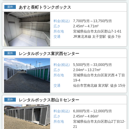
あすと長町トランクボックス
屋外
料金(税込)
7,700円/月～13,750円/月
広さ
2.45m²～4.71m²
所在地
宮城県仙台市太白区郡山7-1-61
交通
JR東北本線 太子堂駅 徒歩 7分
レンタルボックス富沢西センター
屋外
料金(税込)
5,500円/月～33,000円/月
広さ
2.04m²～13.27m²
所在地
宮城県仙台市太白区富沢西４丁目
19-4
交通
仙台市営南北線 富沢駅 徒歩 15分
レンタルボックス郡山Ⅱセンター
屋外
料金(税込)
6,000円/月～12,000円/月
広さ
2.45m²～4.86m²
所在地
宮城県仙台市太白区郡山2丁目12-
21