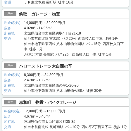
交通
ＪＲ東北本線 長町駅 徒歩 16分
鈎取 ガレージ・物置
屋外
料金(税込)
14,000円/月～32,000円/月
広さ
4.02m²～14.95m²
所在地
宮城県仙台市太白区鈎取4丁目21-18
交通
仙台市営南北線 富沢駅 バス20分 西高校入口下車 徒歩 1分
仙台市地下鉄東西線 八木山動物公園駅 バス15分 西高校入口下
車 徒歩 1分
JR東北本線 長町駅 バス22分 西高校入口下車 徒歩 1分
ハローストレージ太白西の平
屋外
料金(税込)
8,300円/月～34,300円/月
広さ
2.47m²～13.2m²
所在地
宮城県仙台市太白区西の平1-26-20
交通
仙台市地下鉄東西線 八木山動物公園駅 徒歩 30分
恵和町 物置・バイクガレージ
屋外
料金(税込)
12,000円/月～16,000円/月
広さ
4.67m²～5.46m²
所在地
宮城県仙台市太白区恵和町35-35
交通
仙台市営南北線 長町南駅 バス10分 西の平2丁目東下車 徒歩 1分