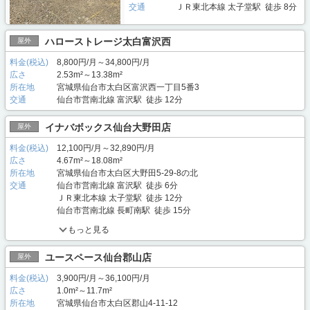
交通
ＪＲ東北本線 太子堂駅 徒歩 8分
ハローストレージ太白富沢西
屋外
料金(税込)
8,800円/月～34,800円/月
広さ
2.53m²～13.38m²
所在地
宮城県仙台市太白区富沢西一丁目5番3
交通
仙台市営南北線 富沢駅 徒歩 12分
イナバボックス仙台大野田店
屋外
料金(税込)
12,100円/月～32,890円/月
広さ
4.67m²～18.08m²
所在地
宮城県仙台市太白区大野田5-29-8の北
交通
仙台市営南北線 富沢駅 徒歩 6分
ＪＲ東北本線 太子堂駅 徒歩 12分
仙台市営南北線 長町南駅 徒歩 15分
もっと見る
ユースペース仙台郡山店
屋外
料金(税込)
3,900円/月～36,100円/月
広さ
1.0m²～11.7m²
所在地
宮城県仙台市太白区郡山4-11-12