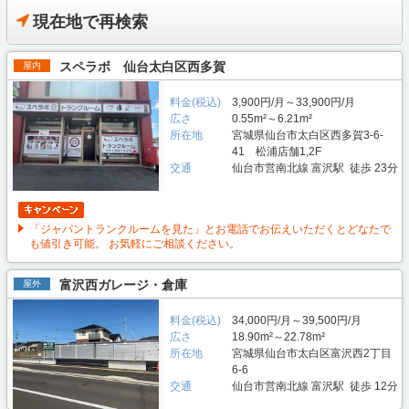
現在地で再検索
スペラボ 仙台太白区西多賀
屋内
料金(税込)
3,900円/月～33,900円/月
広さ
0.55m²～6.21m²
所在地
宮城県仙台市太白区西多賀3-6-
41 松浦店舗1,2F
交通
仙台市営南北線 富沢駅 徒歩 23分
「ジャパントランクルームを見た」とお電話でお伝えいただくとどなたで
も値引き可能。 お気軽にご相談ください。
富沢西ガレージ・倉庫
屋外
料金(税込)
34,000円/月～39,500円/月
広さ
18.90m²～22.78m²
所在地
宮城県仙台市太白区富沢西2丁目
6-6
交通
仙台市営南北線 富沢駅 徒歩 12分