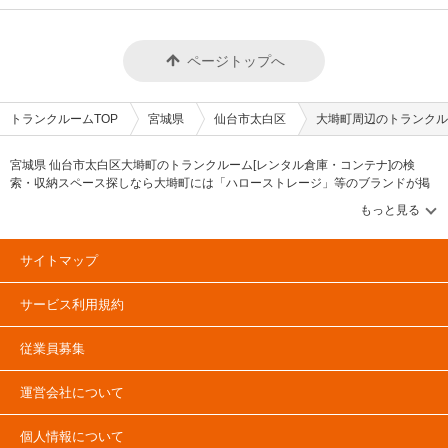
ページトップへ
トランクルームTOP
宮城県
仙台市太白区
大塒町周辺のトランクル
宮城県 仙台市太白区大塒町のトランクルーム[レンタル倉庫・コンテナ]の検
索・収納スペース探しなら大塒町には「ハローストレージ」等のブランドが掲
載されています。借りたい地域から探して、広さ・料金[賃料]・セキュリティ・
空調完備・24時間出し入れ可能などの希望条件で絞込み！豊富な物件数から
様々な方法でご希望の収納スペースを簡単に探せるトランクルーム情報サイト
です。大塒町で気になるトランクルームを見つけたら、メールか電話でお問合
サイトマップ
せが可能です（無料）。
サービス利用規約
従業員募集
運営会社について
個人情報について