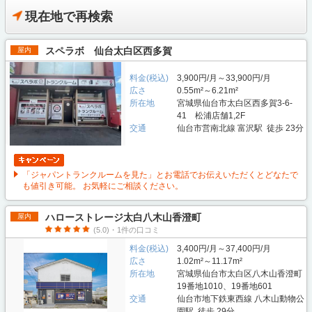
現在地で再検索
スペラボ 仙台太白区西多賀
屋内
料金(税込)
3,900円/月～33,900円/月
広さ
0.55m²～6.21m²
所在地
宮城県仙台市太白区西多賀3-6-
41 松浦店舗1,2F
交通
仙台市営南北線 富沢駅 徒歩 23分
「ジャパントランクルームを見た」とお電話でお伝えいただくとどなたで
も値引き可能。 お気軽にご相談ください。
ハローストレージ太白八木山香澄町
屋内
(5.0)・1件の口コミ
料金(税込)
3,400円/月～37,400円/月
広さ
1.02m²～11.17m²
所在地
宮城県仙台市太白区八木山香澄町
19番地1010、19番地601
交通
仙台市地下鉄東西線 八木山動物公
園駅 徒歩 29分