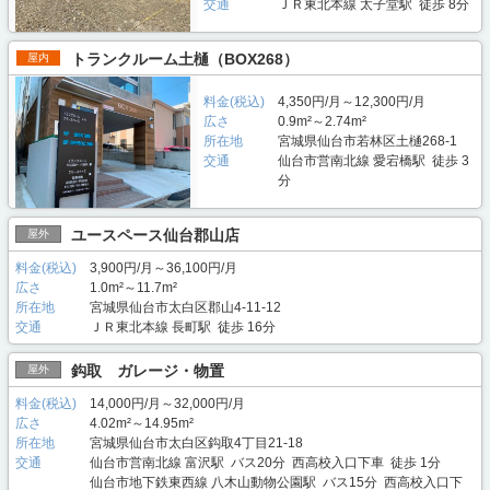
交通
ＪＲ東北本線 太子堂駅 徒歩 8分
トランクルーム土樋（BOX268）
屋内
料金(税込)
4,350円/月～12,300円/月
広さ
0.9m²～2.74m²
所在地
宮城県仙台市若林区土樋268-1
交通
仙台市営南北線 愛宕橋駅 徒歩 3
分
ユースペース仙台郡山店
屋外
料金(税込)
3,900円/月～36,100円/月
広さ
1.0m²～11.7m²
所在地
宮城県仙台市太白区郡山4-11-12
交通
ＪＲ東北本線 長町駅 徒歩 16分
鈎取 ガレージ・物置
屋外
料金(税込)
14,000円/月～32,000円/月
広さ
4.02m²～14.95m²
所在地
宮城県仙台市太白区鈎取4丁目21-18
交通
仙台市営南北線 富沢駅 バス20分 西高校入口下車 徒歩 1分
仙台市地下鉄東西線 八木山動物公園駅 バス15分 西高校入口下