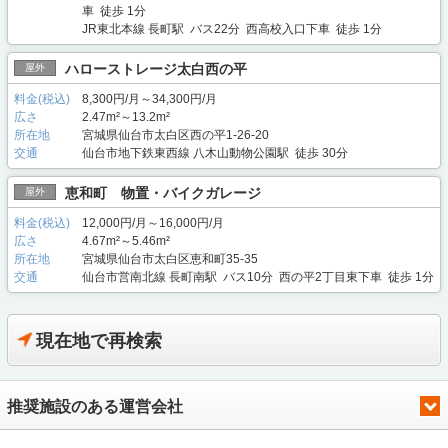
車 徒歩 1分
JR東北本線 長町駅 バス22分 西高校入口下車 徒歩 1分
ハローストレージ太白西の平
屋外
料金(税込)
8,300円/月～34,300円/月
広さ
2.47m²～13.2m²
所在地
宮城県仙台市太白区西の平1-26-20
交通
仙台市地下鉄東西線 八木山動物公園駅 徒歩 30分
恵和町 物置・バイクガレージ
屋外
料金(税込)
12,000円/月～16,000円/月
広さ
4.67m²～5.46m²
所在地
宮城県仙台市太白区恵和町35-35
交通
仙台市営南北線 長町南駅 バス10分 西の平2丁目東下車 徒歩 1分
現在地で再検索
推奨施設のある運営会社