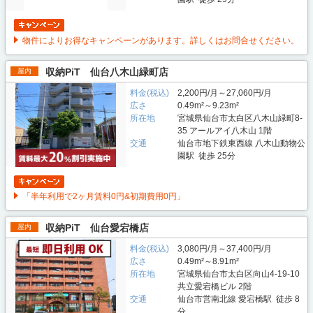
物件によりお得なキャンペーンがあります。詳しくはお問合せください。
収納PiT 仙台八木山緑町店
屋内
料金(税込)
2,200円/月～27,060円/月
広さ
0.49m²～9.23m²
所在地
宮城県仙台市太白区八木山緑町8-
35 アールアイ八木山 1階
交通
仙台市地下鉄東西線 八木山動物公
園駅 徒歩 25分
「半年利用で2ヶ月賃料0円&初期費用0円」
収納PiT 仙台愛宕橋店
屋内
料金(税込)
3,080円/月～37,400円/月
広さ
0.49m²～8.91m²
所在地
宮城県仙台市太白区向山4-19-10
共立愛宕橋ビル 2階
交通
仙台市営南北線 愛宕橋駅 徒歩 8
分