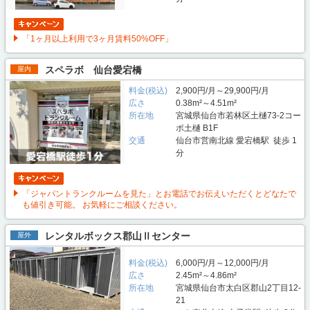
「1ヶ月以上利用で3ヶ月賃料50%OFF」
スペラボ 仙台愛宕橋
屋内
料金(税込)
2,900円/月～29,900円/月
広さ
0.38m²～4.51m²
所在地
宮城県仙台市若林区土樋73-2コー
ポ土樋 B1F
交通
仙台市営南北線 愛宕橋駅 徒歩 1
分
「ジャパントランクルームを見た」とお電話でお伝えいただくとどなたで
も値引き可能。 お気軽にご相談ください。
レンタルボックス郡山Ⅱセンター
屋外
料金(税込)
6,000円/月～12,000円/月
広さ
2.45m²～4.86m²
所在地
宮城県仙台市太白区郡山2丁目12-
21