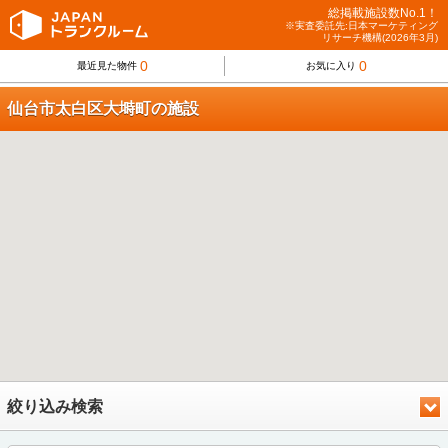
総掲載施設数No.1！
※実査委託先:日本マーケティング
リサーチ機構(2026年3月)
0
0
最近見た物件
お気に入り
仙台市太白区大塒町の施設
絞り込み検索