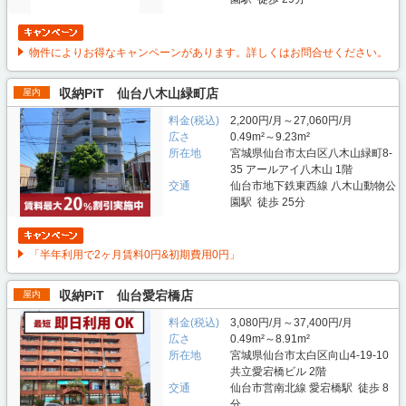
物件によりお得なキャンペーンがあります。詳しくはお問合せください。
収納PiT 仙台八木山緑町店
屋内
料金(税込)
2,200円/月～27,060円/月
広さ
0.49m²～9.23m²
所在地
宮城県仙台市太白区八木山緑町8-
35 アールアイ八木山 1階
交通
仙台市地下鉄東西線 八木山動物公
園駅 徒歩 25分
「半年利用で2ヶ月賃料0円&初期費用0円」
収納PiT 仙台愛宕橋店
屋内
料金(税込)
3,080円/月～37,400円/月
広さ
0.49m²～8.91m²
所在地
宮城県仙台市太白区向山4-19-10
共立愛宕橋ビル 2階
交通
仙台市営南北線 愛宕橋駅 徒歩 8
分