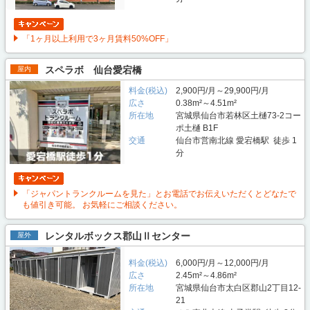
「1ヶ月以上利用で3ヶ月賃料50%OFF」
スペラボ 仙台愛宕橋
屋内
料金(税込)
2,900円/月～29,900円/月
広さ
0.38m²～4.51m²
所在地
宮城県仙台市若林区土樋73-2コー
ポ土樋 B1F
交通
仙台市営南北線 愛宕橋駅 徒歩 1
分
「ジャパントランクルームを見た」とお電話でお伝えいただくとどなたで
も値引き可能。 お気軽にご相談ください。
レンタルボックス郡山Ⅱセンター
屋外
料金(税込)
6,000円/月～12,000円/月
広さ
2.45m²～4.86m²
所在地
宮城県仙台市太白区郡山2丁目12-
21