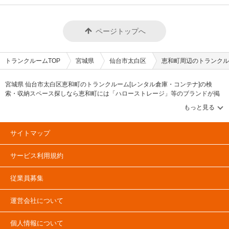
ページトップへ
トランクルームTOP
宮城県
仙台市太白区
恵和町周辺のトランクル
宮城県 仙台市太白区恵和町のトランクルーム[レンタル倉庫・コンテナ]の検
索・収納スペース探しなら恵和町には「ハローストレージ」等のブランドが掲
載されています。借りたい地域から探して、広さ・料金[賃料]・セキュリティ・
空調完備・24時間出し入れ可能などの希望条件で絞込み！豊富な物件数から
様々な方法でご希望の収納スペースを簡単に探せるトランクルーム情報サイト
です。恵和町で気になるトランクルームを見つけたら、メールか電話でお問合
サイトマップ
せが可能です（無料）。
サービス利用規約
従業員募集
運営会社について
個人情報について