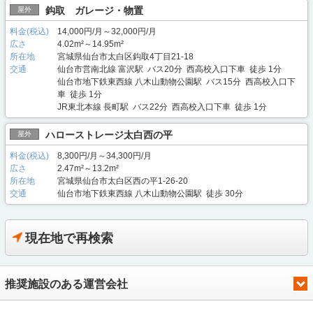
鈎取 ガレージ・物置
屋外
料金(税込)
14,000円/月～32,000円/月
広さ
4.02m²～14.95m²
所在地
宮城県仙台市太白区鈎取4丁目21-18
交通
仙台市営南北線 富沢駅 バス20分 西高校入口下車 徒歩 1分
仙台市地下鉄東西線 八木山動物公園駅 バス15分 西高校入口下
車 徒歩 1分
JR東北本線 長町駅 バス22分 西高校入口下車 徒歩 1分
ハローストレージ太白西の平
屋外
料金(税込)
8,300円/月～34,300円/月
広さ
2.47m²～13.2m²
所在地
宮城県仙台市太白区西の平1-26-20
交通
仙台市地下鉄東西線 八木山動物公園駅 徒歩 30分
現在地で再検索
推奨施設のある運営会社