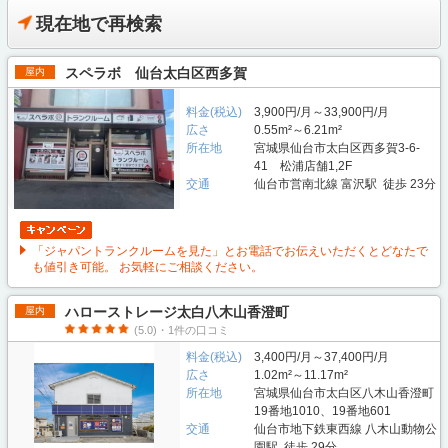
現在地で再検索
スペラボ 仙台太白区西多賀
屋内
料金(税込)
3,900円/月～33,900円/月
広さ
0.55m²～6.21m²
所在地
宮城県仙台市太白区西多賀3-6-
41 松浦店舗1,2F
交通
仙台市営南北線 富沢駅 徒歩 23分
「ジャパントランクルームを見た」とお電話でお伝えいただくとどなたで
も値引き可能。 お気軽にご相談ください。
ハローストレージ太白八木山香澄町
屋内
(5.0)・1件の口コミ
料金(税込)
3,400円/月～37,400円/月
広さ
1.02m²～11.17m²
所在地
宮城県仙台市太白区八木山香澄町
19番地1010、19番地601
交通
仙台市地下鉄東西線 八木山動物公
園駅 徒歩 29分