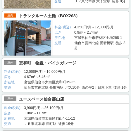
交通
ＪＲ東北本線 太子堂駅 徒歩 8分
トランクルーム土樋（BOX268）
屋内
料金(税込)
4,350円/月～12,300円/月
広さ
0.9m²～2.74m²
所在地
宮城県仙台市若林区土樋268-1
交通
仙台市営南北線 愛宕橋駅 徒歩 3
分
恵和町 物置・バイクガレージ
屋外
料金(税込)
12,000円/月～16,000円/月
広さ
4.67m²～5.46m²
所在地
宮城県仙台市太白区恵和町35-35
交通
仙台市営南北線 長町南駅 バス10分 西の平2丁目東下車 徒歩 1分
ユースペース仙台郡山店
屋外
料金(税込)
3,900円/月～36,100円/月
広さ
1.0m²～11.7m²
所在地
宮城県仙台市太白区郡山4-11-12
交通
ＪＲ東北本線 長町駅 徒歩 16分