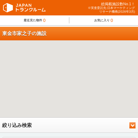
総掲載施設数No.1！
※実査委託先:日本マーケティング
リサーチ機構(2026年3月)
0
0
最近見た物件
お気に入り
東金市家之子の施設
絞り込み検索