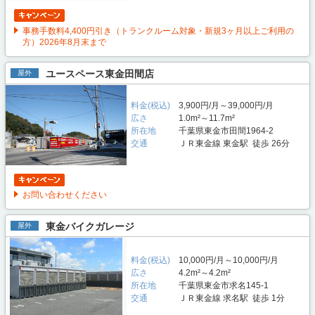
事務手数料4,400円引き（トランクルーム対象・新規3ヶ月以上ご利用の
方）2026年8月末まで
ユースペース東金田間店
屋外
料金(税込)
3,900円/月～39,000円/月
広さ
1.0m²～11.7m²
所在地
千葉県東金市田間1964-2
交通
ＪＲ東金線 東金駅 徒歩 26分
お問い合わせください
東金バイクガレージ
屋外
料金(税込)
10,000円/月～10,000円/月
広さ
4.2m²～4.2m²
所在地
千葉県東金市求名145-1
交通
ＪＲ東金線 求名駅 徒歩 1分