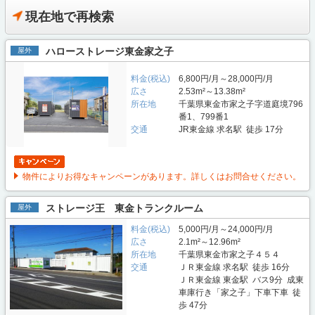
現在地で再検索
ハローストレージ東金家之子
屋外
料金(税込)
6,800円/月～28,000円/月
広さ
2.53m²～13.38m²
所在地
千葉県東金市家之子字道庭境796
番1、799番1
交通
JR東金線 求名駅 徒歩 17分
物件によりお得なキャンペーンがあります。詳しくはお問合せください。
ストレージ王 東金トランクルーム
屋外
料金(税込)
5,000円/月～24,000円/月
広さ
2.1m²～12.96m²
所在地
千葉県東金市家之子４５４
交通
ＪＲ東金線 求名駅 徒歩 16分
ＪＲ東金線 東金駅 バス9分 成東
車庫行き「家之子」下車下車 徒
歩 47分