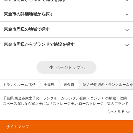
東金市の詳細地域から探す
東金市周辺の地域で探す
東金市周辺からブランドで施設を探す
ページトップへ
トランクルームTOP
千葉県
東金市
家之子周辺のトランクルームを
千葉県 東金市家之子のトランクルーム[レンタル倉庫・コンテナ]の検索・収納
スペース探しなら家之子には「ストレージ王,ハローストレージ」等のブランド
が掲載されています。借りたい地域から探して、広さ・料金[賃料]・セキュリテ
ィ・空調完備・24時間出し入れ可能などの希望条件で絞込み！豊富な物件数か
ら様々な方法でご希望の収納スペースを簡単に探せるトランクルーム情報サイ
トです。家之子で気になるトランクルームを見つけたら、メールか電話でお問
サイトマップ
合せが可能です（無料）。