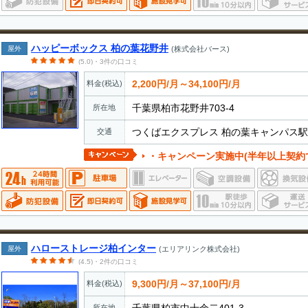
ハッピーボックス 柏の葉花野井
屋外
(株式会社バース)
(5.0)・3件の口コミ
2,200円/月～34,100円/月
料金(税込)
千葉県柏市花野井703-4
所在地
つくばエクスプレス 柏の葉キャンパス駅 
交通
・キャンペーン実施中(半年以上契約で初期費
ハローストレージ柏インター
屋外
(エリアリンク株式会社)
(4.5)・2件の口コミ
9,300円/月～37,100円/月
料金(税込)
千葉県柏市中十余二401-3
所在地