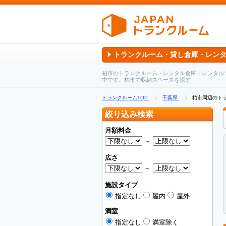
トランクルーム・貸し倉庫・レン
柏市のトランクルーム・レンタル倉庫・レンタル
中です。柏市で収納スペースを探す
トランクルームTOP
千葉県
柏市周辺のト
絞り込み検索
月額料金
～
広さ
～
施設タイプ
指定なし
屋内
屋外
満室
指定なし
満室除く