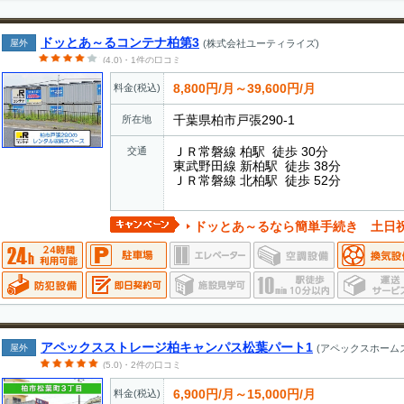
ドッとあ～るコンテナ柏第3
屋外
(株式会社ユーティライズ)
(4.0)・1件の口コミ
8,800円/月～39,600円/月
料金(税込)
千葉県柏市戸張290-1
所在地
ＪＲ常磐線 柏駅 徒歩 30分
交通
東武野田線 新柏駅 徒歩 38分
ＪＲ常磐線 北柏駅 徒歩 52分
ドッとあ～るなら簡単手続き 土日
アペックスストレージ柏キャンパス松葉パート1
屋外
(アペックスホーム
(5.0)・2件の口コミ
6,900円/月～15,000円/月
料金(税込)