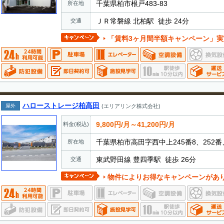
千葉県柏市根戸483-83
所在地
ＪＲ常磐線 北柏駅 徒歩 24分
交通
「賃料3ヶ月間半額キャンペーン」実施中 ・期間中に新規
ハローストレージ柏高田
屋外
(エリアリンク株式会社)
9,800円/月～41,200円/月
料金(税込)
千葉県柏市高田字西中上245番8、252番
所在地
東武野田線 豊四季駅 徒歩 26分
交通
物件によりお得なキャンペーンがあ