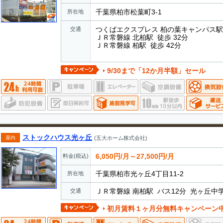
千葉県柏市松葉町3-1
所在地
つくばエクスプレス 柏の葉キャンパス駅 
交通
ＪＲ常磐線 北柏駅 徒歩 32分
ＪＲ常磐線 柏駅 徒歩 42分
9/30まで「12か月半額」セール
ストックハウス光ヶ丘
屋内
(五大ホーム株式会社)
6,050円/月～27,500円/月
料金(税込)
千葉県柏市光ヶ丘4丁目11-2
所在地
ＪＲ常磐線 南柏駅 バス12分 光ヶ丘中
交通
初月賃料１ヶ月分無料キャンペーン