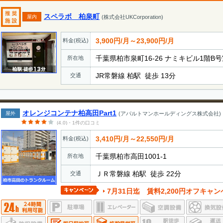
スペラボ 柏泉町
屋内
(株式会社UKCorporation)
3,900円/月～23,900円/月
料金(税込)
千葉県柏市泉町16-26 ナミキビル1階B
所在地
JR常磐線 柏駅 徒歩 13分
交通
オレンジコンテナ柏高田Part1
屋外
(アパルトマンホールディングス株式会社)
(4.0)・1件の口コミ
3,410円/月～22,550円/月
料金(税込)
千葉県柏市高田1001-1
所在地
ＪＲ常磐線 柏駅 徒歩 22分
交通
7月31日迄 賃料2,200円オフキャンペーン実施中。