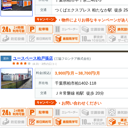
つくばエクスプレス 柏たなか駅 徒歩 2
交通
物件によりお得なキャンペーンがあ
ユースペース柏戸張店
屋外
(三協フロンテア株式会社)
(4.0)・3件の口コミ
3,900円/月～38,700円/月
料金(税込)
千葉県柏市柏1402-118
所在地
ＪＲ常磐線 柏駅 徒歩 20分
交通
お問い合わせください