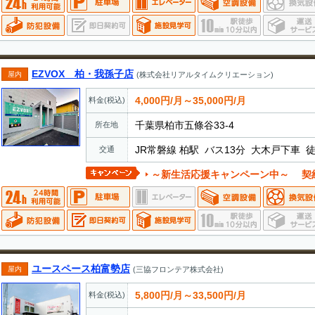
EZVOX 柏・我孫子店
屋内
(株式会社リアルタイムクリエーション)
4,000円/月～35,000円/月
料金(税込)
千葉県柏市五條谷33-4
所在地
JR常磐線 柏駅 バス13分 大木戸下車 徒
交通
～新生活応援キャンペーン中～ 契約事務手数
ユースペース柏富勢店
屋内
(三協フロンテア株式会社)
5,800円/月～33,500円/月
料金(税込)