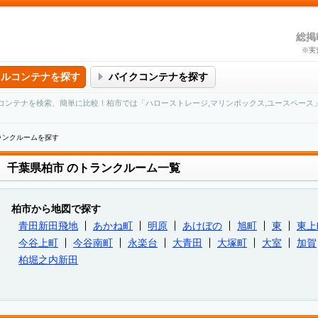
総掲
※実
タルコンテナを探す
バイクコンテナを探す
コンテナを検索、簡単に比較！柏市では「ハローストレージ,マリンボックス,ユースペース
ランクルームを探す
千葉県柏市
のトランクルーム一覧
柏市から地図で探す
青田新田飛地
あかね町
明原
あけぼの
旭町
東
東上
今谷上町
今谷南町
永楽台
大青田
大塚町
大室
加賀
柏堀之内新田