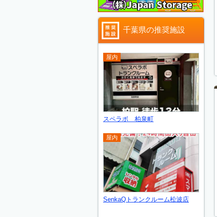
千葉県の推奨施設
屋内
スペラボ 柏泉町
屋内
SenkaQトランクルーム松波店