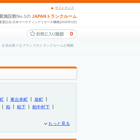
サイトマップ
載施設数No.1の
JAPANトランクルーム
査委託先:日本マーケティングリサーチ機構(2026年3月)
0
」を含め様々なブランドのトランクルームが掲載
町
東台本町
泉町
柏
柏下
柏中村下
もっと見る