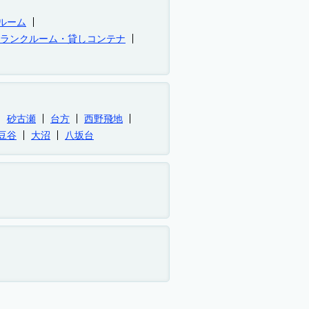
ルーム
トランクルーム・貸しコンテナ
砂古瀬
台方
西野飛地
豆谷
大沼
八坂台