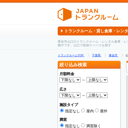
トランクルーム・貸し倉庫・レン
東金市山口のトランクルーム・レンタル倉庫・レ
載中です。山口で収納スペースを探す
トランクルームTOP
千葉県
東金市
絞り込み検索
月額料金
～
広さ
～
施設タイプ
指定なし
屋内
屋外
満室
指定なし
満室除く