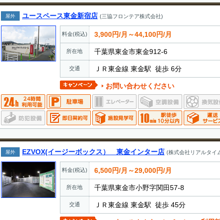
ユースペース東金新宿店
屋外
(三協フロンテア株式会社)
3,900円/月～44,100円/月
料金(税込)
千葉県東金市東金912-6
所在地
ＪＲ東金線 東金駅 徒歩 6分
交通
お問い合わせください
EZVOX(イージーボックス） 東金インター店
屋外
(株式会社リアルタイ
6,500円/月～29,000円/月
料金(税込)
千葉県東金市小野字関田57-8
所在地
ＪＲ東金線 東金駅 徒歩 45分
交通