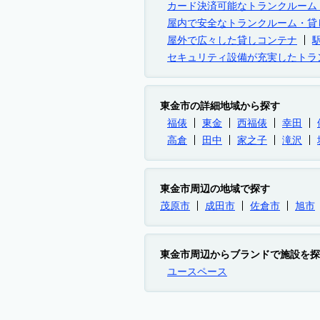
カード決済可能なトランクルーム
屋内で安全なトランクルーム・貸
屋外で広々した貸しコンテナ
セキュリティ設備が充実したトラ
東金市の詳細地域から探す
福俵
東金
西福俵
幸田
高倉
田中
家之子
滝沢
東金市周辺の地域で探す
茂原市
成田市
佐倉市
旭市
東金市周辺からブランドで施設を探
ユースペース