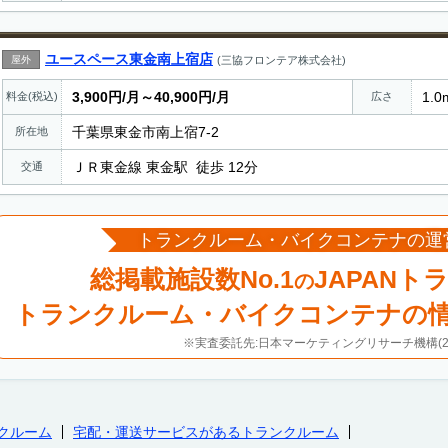
ユースペース東金南上宿店
屋外
(三協フロンテア株式会社)
3,900円/月～40,900円/月
1.0
料金(税込)
広さ
千葉県東金市南上宿7-2
所在地
ＪＲ東金線 東金駅 徒歩 12分
交通
トランクルーム・バイクコンテナの運
総掲載施設数No.1
JAPANト
の
トランクルーム・バイクコンテナの
※実査委託先:日本マーケティングリサーチ機構(20
クルーム
宅配・運送サービスがあるトランクルーム