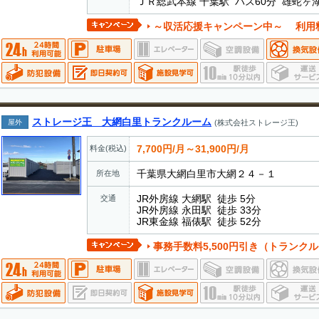
ＪＲ総武本線 千葉駅 バス60分 雄蛇ヶ
～収活応援キャンペーン中～ 利用料
ストレージ王 大網白里トランクルーム
屋外
(株式会社ストレージ王)
7,700円/月～31,900円/月
料金(税込)
千葉県大網白里市大網２４－１
所在地
JR外房線 大網駅 徒歩 5分
交通
JR外房線 永田駅 徒歩 33分
JR東金線 福俵駅 徒歩 52分
事務手数料5,500円引き（トランクルーム対象・