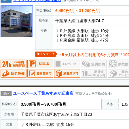
6,450円/月～31,200円/月
料金(税込)
千葉県大網白里市大網74-7
所在地
ＪＲ外房線 大網駅 徒歩 10分
交通
ＪＲ外房線 永田駅 徒歩 34分
ＪＲ東金線 福俵駅 徒歩 47分
5ヶ月以上のご利用で3ヶ月賃料「10
ユースペース千葉あすみが丘東店
屋外
(三協フロンテア株式会社)
3,900円/月～39,700円/月
1.0
料金(税込)
広さ
千葉県千葉市緑区あすみが丘東2丁目23
所在地
ＪＲ外房線 土気駅 徒歩 15分
交通