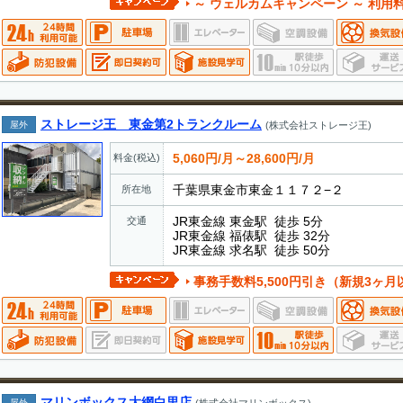
～ ウェルカムキャンペーン ～ 利用料 最大
ストレージ王 東金第2トランクルーム
屋外
(株式会社ストレージ王)
5,060円/月～28,600円/月
料金(税込)
千葉県東金市東金１１７２−２
所在地
JR東金線 東金駅 徒歩 5分
交通
JR東金線 福俵駅 徒歩 32分
JR東金線 求名駅 徒歩 50分
事務手数料5,500円引き（新規3ヶ月
マリンボックス大網白里店
屋外
(株式会社マリンボックス)