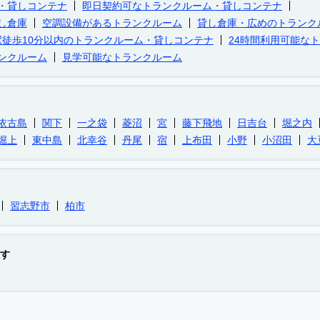
・貸しコンテナ
即日契約可なトランクルーム・貸しコンテナ
し倉庫
空調設備があるトランクルーム
貸し倉庫・広めのトランク
駅徒歩10分以内のトランクルーム・貸しコンテナ
24時間利用可能な
ンクルーム
見学可能なトランクルーム
依古島
関下
一之袋
菱沼
宮
藤下飛地
日吉台
堀之内
堀上
東中島
北幸谷
丹尾
宿
上布田
小野
小沼田
大
習志野市
柏市
す