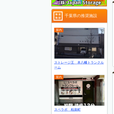
千葉県の推奨施設
屋内
ストレージ王 本八幡トランクル
ーム
屋内
スペラボ 柏泉町