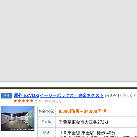
屋外 EZVOX(イージーボックス）東金ネクスト
屋外
(株式会社リアルタイ
(5.0)・2件の口コミ
6,000円/月～34,000円/月
料金(税込)
千葉県東金市大豆谷272-1
所在地
ＪＲ東金線 東金駅 徒歩 40分
交通