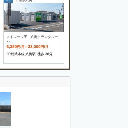
ストレージ王 八街トランクルー
ム
6,380
33,000
円/月～
円/月
JR総武本線 八街駅 徒歩 36分