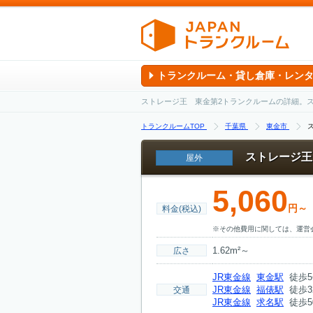
トランクルーム・貸し倉庫・レン
ストレージ王 東金第2トランクルームの詳細。
トランクルームTOP
千葉県
東金市
ストレージ王
屋外
5,060
円～
料金(税込)
※その他費用に関しては、運営
1.62m²～
広さ
JR東金線
東金駅
徒歩5
JR東金線
福俵駅
徒歩3
交通
JR東金線
求名駅
徒歩5