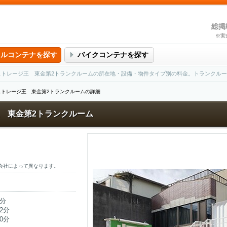
総掲
※実
タルコンテナを探す
バイクコンテナを探す
ストレージ王 東金第2トランクルームの所在地・設備・物件タイプ別の料金。トランクル
ストレージ王 東金第2トランクルームの詳細
 東金第2トランクルーム
会社によって異なります。
分
2分
0分