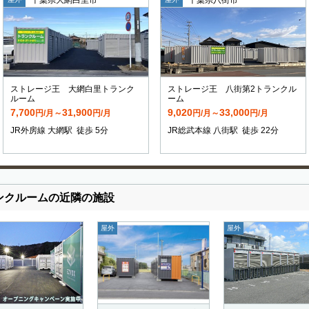
ストレージ王 大網白里トランク
ストレージ王 八街第2トランクル
ルーム
ーム
7,700
31,900
9,020
33,000
円/月～
円/月
円/月～
円/月
JR外房線 大網駅 徒歩 5分
JR総武本線 八街駅 徒歩 22分
ンクルームの近隣の施設
屋外
屋外