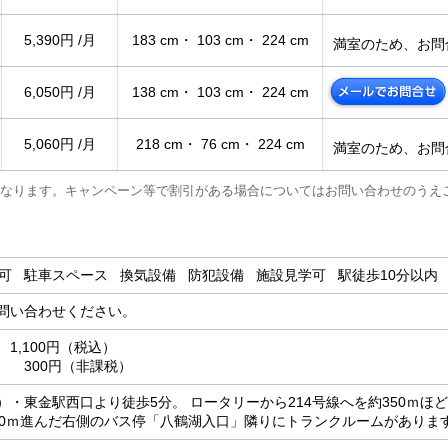
5,390円 /月
183 cm・ 103 cm・ 224 cm
満室のため、お問
6,050円 /月
138 cm・ 103 cm・ 224 cm
5,060円 /月
218 cm・ 76 cm・ 224 cm
満室のため、お問
なります。キャンペーン等で割引がある場合についてはお問い合わせのうえ
用可 駐車スペース 換気設備 防犯設備 施設見学可 駅徒歩10分以
問い合わせください。
1,100円（税込）
 300円（非課税）
）・東金駅西口より徒歩5分。 ロータリーから214号線へを約350ｍほ
80ｍ進んだ右側のバス停「八鶴湖入口」隣りにトランクルームがありま