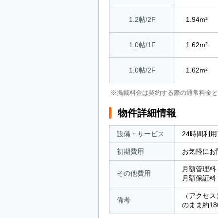
1.2帖/2F
1.94m²
1.0帖/1F
1.62m²
1.0帖/2F
1.62m²
※掲載料金は契約する際の通常料金と
物件詳細情報
設備・サービス
24時間利
初期費用
お気軽にお
月額管理料 
その他費用
月額保証料
（アクセス
備考
のまま約1