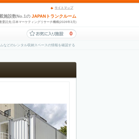
サイトマップ
載施設数No.1の
JAPANトランクルーム
査委託先:日本マーケティングリサーチ機構(2026年3月)
0
ームなどのレンタル収納スペースの情報を確認する