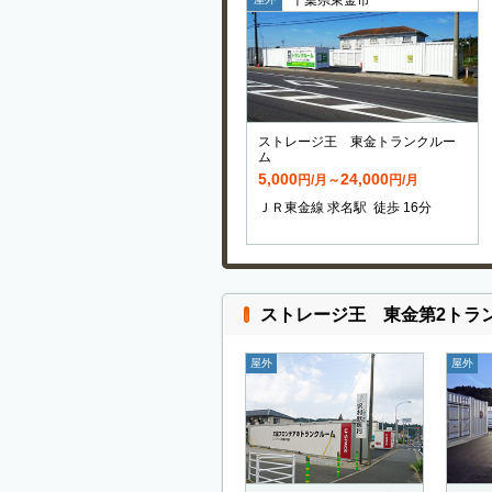
ストレージ王 東金トランクルー
ム
5,000
24,000
円/月～
円/月
ＪＲ東金線 求名駅 徒歩 16分
ストレージ王 東金第2トラ
屋外
屋外