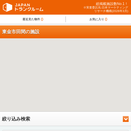
総掲載施設数No.1！
※実査委託先:日本マーケティング
リサーチ機構(2026年3月)
0
0
最近見た物件
お気に入り
東金市田間の施設
絞り込み検索