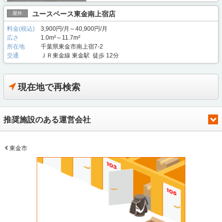
ユースペース東金南上宿店
屋外
料金(税込)
3,900円/月～40,900円/月
広さ
1.0m²～11.7m²
所在地
千葉県東金市南上宿7-2
交通
ＪＲ東金線 東金駅 徒歩 12分
現在地で再検索
推奨施設のある運営会社
東金市