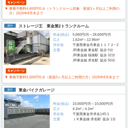
事務手数料4,400円引き（トランクルーム対象・新規3ヶ月以上ご利用の
方）2026年8月末まで
ストレージ王 東金第2トランクルーム
屋外
料金(税込)
5,060円/月～28,600円/月
広さ
1.62m²～12.96m²
所在地
千葉県東金市東金１１７２−２
交通
JR東金線 東金駅 徒歩 5分
JR東金線 福俵駅 徒歩 32分
JR東金線 求名駅 徒歩 50分
事務手数料5,500円引き（新規3ヶ月以上ご利用の方）2026年8月末まで
東金バイクガレージ
屋外
料金(税込)
10,000円/月～10,000円/月
広さ
4.2m²～4.2m²
所在地
千葉県東金市求名145-1
交通
ＪＲ東金線 求名駅 徒歩 1分