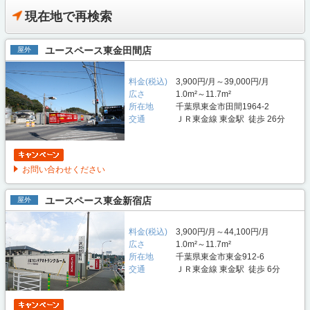
現在地で再検索
ユースペース東金田間店
屋外
料金(税込)
3,900円/月～39,000円/月
広さ
1.0m²～11.7m²
所在地
千葉県東金市田間1964-2
交通
ＪＲ東金線 東金駅 徒歩 26分
お問い合わせください
ユースペース東金新宿店
屋外
料金(税込)
3,900円/月～44,100円/月
広さ
1.0m²～11.7m²
所在地
千葉県東金市東金912-6
交通
ＪＲ東金線 東金駅 徒歩 6分