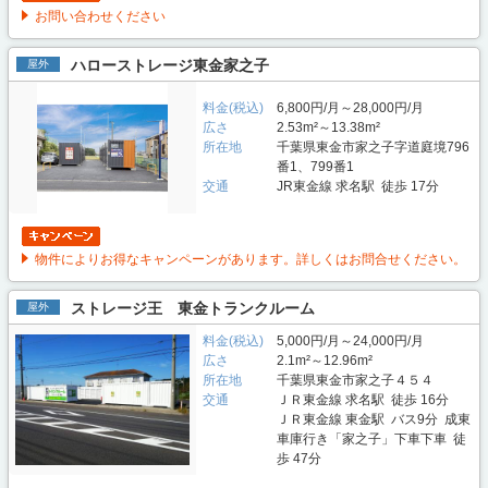
お問い合わせください
ハローストレージ東金家之子
屋外
料金(税込)
6,800円/月～28,000円/月
広さ
2.53m²～13.38m²
所在地
千葉県東金市家之子字道庭境796
番1、799番1
交通
JR東金線 求名駅 徒歩 17分
物件によりお得なキャンペーンがあります。詳しくはお問合せください。
ストレージ王 東金トランクルーム
屋外
料金(税込)
5,000円/月～24,000円/月
広さ
2.1m²～12.96m²
所在地
千葉県東金市家之子４５４
交通
ＪＲ東金線 求名駅 徒歩 16分
ＪＲ東金線 東金駅 バス9分 成東
車庫行き「家之子」下車下車 徒
歩 47分