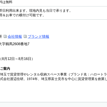
料は無料
即日利用出来ます。現地内見も当日で承ります。
用＆お車での横付け可能です。
研
会社情報
ブランド情報
字鶴馬2608番地7
8月12日～8月16日）
ご案内
埼玉で賃貸管理やレンタル収納スペース事業（ブランド名：ハロートラ
式会社渡辺住研。1974年、埼玉県富士見市を中心に賃貸管理業を創業し、1