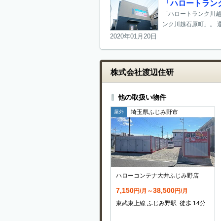
「ハロートラン
「ハロートランク川越
ンク川越石原町」。 運
2020年01月20日
株式会社渡辺住研
他の取扱い物件
埼玉県ふじみ野市
屋外
ハローコンテナ大井ふじみ野店
7,150
38,500
円/月～
円/月
東武東上線 ふじみ野駅 徒歩 14分