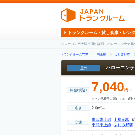
トランクルーム・貸し倉庫・レン
ハローコンテナ鶴ケ岡の詳細。ハローコンテナ鶴
トランクルームTOP
埼玉県
ふじみ野市
ハローコンテ
屋外
7,040
円～
料金(税込)
※その他費用に関しては、運営
2.6m²～
広さ
東武東上線
上福岡駅
徒
交通
東武東上線
ふじみ野駅