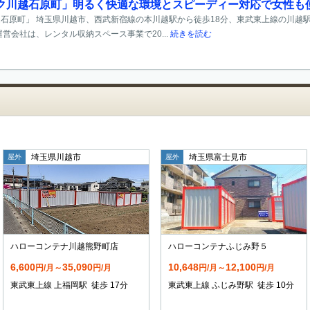
ク川越石原町」明るく快適な環境とスピーディー対応で女性も
石原町」 埼玉県川越市、西武新宿線の本川越駅から徒歩18分、東武東上線の川越
営会社は、レンタル収納スペース事業で20...
続きを読む
埼玉県川越市
埼玉県富士見市
屋外
屋外
ハローコンテナ川越熊野町店
ハローコンテナふじみ野５
6,600
35,090
10,648
12,100
円/月～
円/月
円/月～
円/月
東武東上線 上福岡駅 徒歩 17分
東武東上線 ふじみ野駅 徒歩 10分