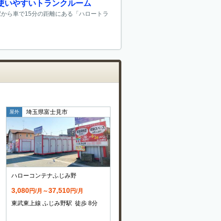
使いやすいトランクルーム
駅から車で15分の距離にある「ハロートラ
埼玉県富士見市
屋外
ハローコンテナふじみ野
3,080
37,510
円/月～
円/月
東武東上線 ふじみ野駅 徒歩 8分