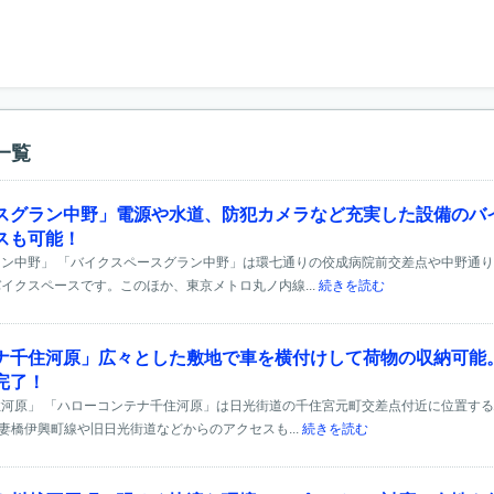
一覧
スグラン中野」電源や水道、防犯カメラなど充実した設備のバ
スも可能！
ン中野」 「バイクスペースグラン中野」は環七通りの佼成病院前交差点や中野通
イクスペースです。このほか、東京メトロ丸ノ内線...
続きを読む
ナ千住河原」広々とした敷地で車を横付けして荷物の収納可能
完了！
河原」 「ハローコンテナ千住河原」は日光街道の千住宮元町交差点付近に位置す
吾妻橋伊興町線や旧日光街道などからのアクセスも...
続きを読む