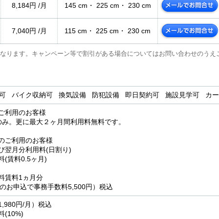
8,184円 /月
145 cm・ 225 cm・ 230 cm
7,040円 /月
115 cm・ 225 cm・ 230 cm
なります。キャンペーン等で割引がある場合についてはお問い合わせのうえ
用可 バイク収納可 換気設備 防犯設備 即日契約可 施設見学可 カ
ご利用のお客様
0円のみ。更に最大２ヶ月間利用料無料です。
のご利用のお客様
び翌月分利用料(日割り)
(賃料0.5ヶ月)
料賃料1ヵ月分
のお申込で事務手数料5,500円）税込
,980円/月）税込
(10%)