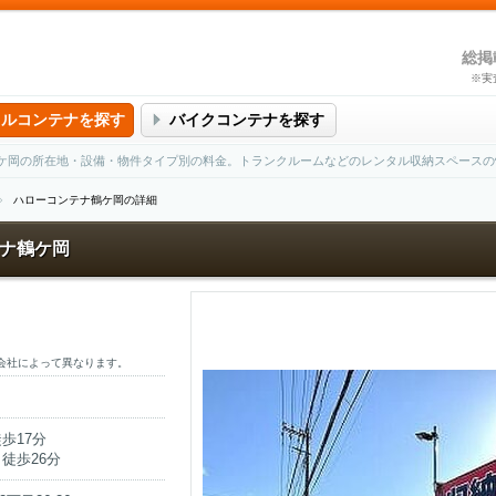
総掲
※実
タルコンテナを探す
バイクコンテナを探す
ケ岡の所在地・設備・物件タイプ別の料金。トランクルームなどのレンタル収納スペースの
ハローコンテナ鶴ケ岡の詳細
ナ鶴ケ岡
会社によって異なります。
歩17分
徒歩26分