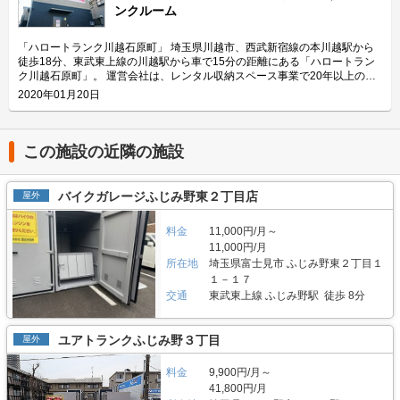
開しています。（2019年12月） 今回は、株式会社渡辺住研が運営している
ンクルーム
ブルな価格でご利用いただけますので、バイクに乗りたいけどスペースの問
「ハローコンテナ千住河原」の特長や利用用途などをご紹介致します。
題で悩んでいる方におすすめです。 セキュリティや安全面について教えて
「ハローコンテナ千住河原」の特長を教えてください。 屋外コンテナ型の
ください。 「バイクスペースグラン中野」の入口にはご利用者様専用のリ
収納スペースがほとんどない荒川の南側のエリアに位置していて目立ってい
「ハロートランク川越石原町」 埼玉県川越市、西武新宿線の本川越駅から
モコンで開錠するシャッターが付いているほか、防犯カメラやバリカーも設
る「ハローコンテナ千住河原」。車を横付けしての大型荷物の収納のほか、
徒歩18分、東武東上線の川越駅から車で15分の距離にある「ハロートラン
置しておりますので大切なバイクも安心して収納頂けます。また、スタッフ
リーズナブルな価格で仕事用の荷物の収納先として多くの方々に利用されて
ク川越石原町」。 運営会社は、レンタル収納スペース事業で20年以上の実
が月2回程度の頻度で巡回をしており、清掃や防犯面での点検をしっかり実
います。「ハローコンテナ千住河原」の場内は広々としており、アスファル
績とノウハウを持っている株式会社渡辺住研。1999年から今まで、トラン
2020年01月20日
施しておりますので安心してご利用頂けます。 費用や契約について教えて
ト舗装もされておりますので、車での進入がしやすい設計となっています。
クルーム、コンテナボックス、バイクシェルターなど約4,500室を運営し、
ください。 「バイクスペースグラン中野」は月額12,500円（税込）でご利
また、「ハローコンテナ千住河原」のコンテナは天井に断熱材が入っている
東武東上線沿線では最大規模のサービスを提供しています。（2019年12月
用頂けます。6か月以上ご利用のお客様の場合、2か月分の利用料が無料と
ほか、通気口も設置されておりますのでお客様の大切なお荷物も安心して収
現在） 今回は、株式会社渡辺住研が運営している「ハロートランク川越石
なり、初期費用は500円のみです。6か月未満のご利用の場合、当月分及び
納頂けます。 主にどんな方がご利用されているのでしょうか？ 「ハローコ
原町」の特長や利用用途などをご紹介致します。 「ハロートランク川越石
この施設の近隣の施設
翌月分利用料（日割り）と初回保証料として賃料0.5ヶ月分を頂いておりま
ンテナ千住河原」が位置する千住河原町や近隣の千住関屋町には住宅街が広
原町」の特長を教えてください。 「ハロートランク川越石原町」は小江戸
す。その他費用としては管理料（1,100円/月）と月額保証料（利用料の
がっておりますので、個人のお客様がメインとなります。また、その中でも
と呼ばれる埼玉県川越市に位置しており、利用者専用の無料駐車場があるた
10%）を頂いております。年間更新料はかかりません。 契約前の内覧につ
バイクのニーズがかなり高いエリアということもあり、バイクタイプもすご
め車やバイク、自転車などのアクセスが便利です。 部屋は0.5帖から5.1帖
バイクガレージふじみ野東２丁目店
屋外
いては事前予約が無くても、現場からお電話を頂けましたらご案内いたしま
く人気です。コンテナには木材や資材、水道パイプなどの大型荷物や工具、
まで幅広いサイズをご用意しております。ピンクをメインカラーにした館内
す。このほか、詳細なキャンペーンや施設へのご質問はLIFULLトランクル
サンダーやドリルドライバーなどの小型荷物などが収納されています。「ハ
は明るいLEDとBGMを設置し、女性でも使いやすい環境を演出していま
ームから電話やメールにてお気軽にお問い合わせください。 編集後記 「バ
ローコンテナ千住河原」は場内が広々としておりますので、特に大型の荷物
料金
11,000円/月～
す。2階建のトランクルーム専用施設で、エレベーターや台車、24時間温
イクスペースグラン中野」は都内でも珍しいバイク専用の駐輪場である。株
収納に便利です。 セキュリティや安全面について教えてください。 「ハロ
度・湿度の管理ができる空調設備が充実しています。また、荷物の出し入れ
11,000円/月
式会社渡辺住研にはバイク好きの方がいるそうで、その影響かとことんお客
ーコンテナ千住河原」は各コンテナに鍵を設置することができ、バイクコン
に使えるドアストッパーや台車などもご用意しておりますので、お気軽にご
所在地
埼玉県富士見市 ふじみ野東２丁目１
様目線が追求された施設だった。「バイクスペースグラン中野」にはバイク
テナでは最大7か所鍵を設置することができます。バイクコンテナの室内に
利用ください。 主にどんな方がご利用されているのでしょうか？ 「ハロー
１－１７
のメンテナンスやバッテリーの充電ができるように作業用スペースや電気コ
はチェーンロックができるようにバリカーも設置されており、場内は防犯カ
トランク川越石原町」は川越エリア周辺のファミリー層に多くご利用いただ
交通
東武東上線 ふじみ野駅 徒歩 8分
ンセントが設置されているため、付加価値の高い駐輪スペースと言える。ま
メラによる不審者の確認なども行われています。またスタッフが月2回程度
いており、主に収納スペースがなくなった方や趣味のゴルフグッズの置き場
たヘルメットや工具を置ける棚が設置されているのも利用者としては嬉しい
の頻度で巡回をしており、清掃や防犯面で異常がないかしっかり点検をして
に困っていた方などが自宅のクローゼット代わりにご利用されるケースが多
ところだろう。また、地下にある施設のため周囲への騒音をあまり気にする
おりますので安心してご利用頂けます。 費用や契約について教えてくださ
いです。引越し荷物の保管や法人様の商品在庫の保管などに利用しやすい
ユアトランクふじみ野３丁目
屋外
ことなく暖気運転などを行うことができるというのも特色だ。リーズナブル
い。 「ハローコンテナ千住河原」の価格帯は月額12,100円から49,500円
5.1帖の大型タイプもご用意しておりますので、ぜひお問い合わせくださ
な金額と充実した設備の施設のため環七通り沿いや中野通沿いにお住まいの
（税込）で広さも1.5帖から8.0帖まで全4種類ご用意しております。このほ
い。 セキュリティや安全面について教えてください。 ALSOKのセキュリテ
方や丸ノ内線沿線の方でバイクには乗りたいがスペースなどの兼合い上自宅
料金
9,900円/月～
かにバイクコンテナもございます。 初期費用は6か月以上ご利用のお客様の
ィ体制を採用している「ハロートランク川越石原町」。各フロアには防犯カ
には駐輪できないという方には是非お勧めしたい施設である。
場合は、500円のみで2か月分の利用料が無料となります。6か月未満のご利
41,800円/月
メラを設置し、モニターにて館内の状況が確認できるなど、建物自体のセキ