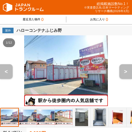
総掲載施設数No.1！
※実査委託先:日本マーケティング
リサーチ機構(2026年3月)
0
0
最近見た物件
お気に入り
ハローコンテナふじみ野
屋外
1/12
<
>