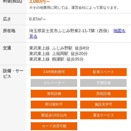
料金(税込)
3,080
円～
※その他費用に関しては、運営会社によって異なります。
広さ
0.87m²～
所在地
埼玉県富士見市ふじみ野東2-11-7隣（西側）
地図を
見る
交通
東武東上線 ふじみ野駅 徒歩8分
東武東上線 上福岡駅 徒歩20分
東武東上線 鶴瀬駅 徒歩35分
設備・サー
24時間利用可
駐車スペース
ビス
エレベーター
空調設備
換気設備
防犯設備
即日契約可
施設見学可
駅徒歩10分以内
運送サービス
カード決済可能