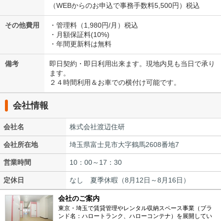
（WEBからのお申込で事務手数料5,500円）税込
その他費用
・管理料（1,980円/月）税込
・月額保証料(10%)
・年間更新料は無料
備考
即日契約・即日利用出来ます。現地内見も当日で承り
ます。
２４時間利用＆お車での横付け可能です。
会社情報
会社名
株式会社渡辺住研
会社所在地
埼玉県富士見市大字鶴馬2608番地7
営業時間
10：00～17：30
定休日
なし 夏季休暇（8月12日～8月16日）
会社のご案内
東京・埼玉で賃貸管理やレンタル収納スペース事業（ブラ
ンド名：ハロートランク、ハローコンテナ）を展開してい