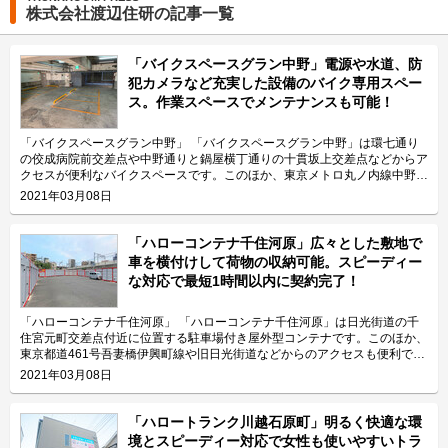
株式会社渡辺住研の記事一覧
「バイクスペースグラン中野」電源や水道、防
犯カメラなど充実した設備のバイク専用スペー
ス。作業スペースでメンテナンスも可能！
「バイクスペースグラン中野」 「バイクスペースグラン中野」は環七通り
の佼成病院前交差点や中野通りと鍋屋横丁通りの十貫坂上交差点などからア
クセスが便利なバイクスペースです。このほか、東京メトロ丸ノ内線中野富
士見町駅からのアクセスも便利です。 運営会社の株式会社渡辺住研は、レ
2021年03月08日
ンタル収納スペース事業で20年以上の実績とノウハウを持っている会社で
す。室内トランクルームやコンテナ、バイク用コンテナなど約4,500室
（2019年12月）を展開していて、東武東上線沿線では最大規模のサービス
「ハローコンテナ千住河原」広々とした敷地で
を提供しております。 今回は、株式会社渡辺住研が運営している「バイク
車を横付けして荷物の収納可能。スピーディー
スペースグラン中野」の特長や利用用途などをご紹介致します。 「バイク
な対応で最短1時間以内に契約完了！
スペースグラン中野」の特長を教えてください。 「バイクスペースグラン
中野」は月額12,500円（税込）で利用できるバイク専用スペースです。東
京都内でリーズナブルな価格で、充実した設備を提供したいといった思いで
「ハローコンテナ千住河原」 「ハローコンテナ千住河原」は日光街道の千
開発された当施設は、電気や水道などを完備しバイクのメンテナンスも可能
住宮元町交差点付近に位置する駐車場付き屋外型コンテナです。このほか、
という付加価値を創出しています。施設内には電気コンセントもございます
東京都道461号吾妻橋伊興町線や旧日光街道などからのアクセスも便利で
のでバイクの充電も可能なほか、地下の施設であるため音が周囲に漏れづら
す。また京成本線千住大橋駅からも徒歩8分でアクセスできますので、公共
2021年03月08日
いという特色もありますので、暖気運転などの作業も可能です。 主にどん
交通機関を利用する場合も便利です。 運営会社は株式会社渡辺住研。1999
な方がご利用されているのでしょうか？ 施設がある杉並区和田周辺や近接
年からレンタル収納スペース事業をはじめ、20年以上の実績とノウハウを
区の中野区にお住いのお客様を中心にご利用頂いております。また、東京メ
持っている会社です。東武東上線沿線では最大規模のサービスを提供してお
「ハロートランク川越石原町」明るく快適な環
トロ丸ノ内線中野富士見町駅にも近く環七通りや中野通りなどの大通りにも
り、室内トランクルームやコンテナ、バイク用コンテナなど約4,500室を展
境とスピーディー対応で女性も使いやすいトラ
近いため沿線のお客様にもご利用頂いております。充実した設備とリーズナ