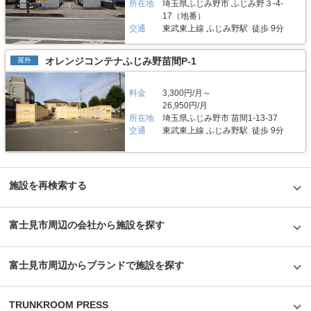
用の場合は、当月分及び翌月分利用料（日割り）と初回保証料（賃料0.5ヶ
ュリティには特に注力しております。また、万が一の際に社員や警備会社が
所在地
埼玉県ふじみ野市 ふじみ野３-4-
月）を頂いております。月額費用は月額利用料のほか、管理料（1,100円/
対応する体制も整えているため、女性一人でも安心してご利用いただけるト
17（地番）
月）と月額保証料（利用料の10%）を頂いております。お支払い方法はク
ランクルームを心がけております。 費用や契約について教えてください。
交通
東武東上線 ふじみ野駅 徒歩 9分
レジット決済、口座振替のいずれかからご選択頂けます。 「ハローコンテ
0.5帖の小型タイプから5.1帖の大型タイプまで、月額2,442円〜36,300円(税
ナ千住河原」では利用中の鍵をお客様にてご準備頂く場合、最短で1時間程
込)の価格帯でご利用いただけます。（2019年12月現在） 株式会社渡辺住
度で審査等も含めて契約が完了致しますので、すぐにご利用頂くことも可能
研が運営する「ハローコンテナ」や「ハロートランク」は、時期により各種
オレンジコンテナふじみ野苗間P-1
屋外
です。このほか、詳細なキャンペーンや施設へのご質問はLIFULLトランク
キャンペーンを行なっております。 「ハロートランク川越石原町」も時期
ルームから電話やメールにてお気軽にお問い合わせください。 編集後記
により初期費用の割引キャンペーンなどを実施しますので、LIFULLトラン
「ハローコンテナ千住河原」は業界の中でも長い事業歴を持つ株式会社渡辺
クルームのHPにてご覧ください。見学ご希望の場合は電話にて遠隔のご案
料金
3,300円/月～
住研ならではの施設だと感じた。この施設が所在する荒川の南側のエリアに
内ができます。また、「ハロートランク川越石原町」は当日に契約・鍵渡し
26,950円/月
は屋内型のトランクルームは数多く点在しているものの屋外型コンテナはほ
もできますので、ご希望の場合はメールや電話にてお問い合わせの際に合わ
所在地
埼玉県ふじみ野市 苗間1-13-37
とんどないという。その中で「ハローコンテナ千住河原」は最寄りの千住大
せてお申し付けください。 編集後記 1999年からレンタル収納スペース事業
交通
東武東上線 ふじみ野駅 徒歩 9分
橋駅から徒歩8分、周囲にも日光街道や旧日光街道、墨堤通りなどが通り電
を展開している株式会社渡辺住研の強みは、長年かけて培ってきた運営ノウ
車でも車でもアクセスが便利な施設として2020年10月のオープン以降高い
ハウと実績があること。 レンタル収納スペース事業を始めた当時、まだ世
人気を誇っている。「ハローコンテナ千住河原」には1.5帖から8.0帖まで幅
間に認知されていなかったトランクルームに挑戦したのも、株式会社渡辺住
広いサイズが備わっているため、工具、サンダーやドリルドライバーなどの
研が常にチャレンジを重視しているからだと思う。そして、その姿勢は「ハ
小型の荷物の収納には1.5帖や2.0帖、木材や資材、水道パイプなどの大型荷
ローコンテナ」や「ハロートランク」の運営にも見て取れる。契約時から契
施設を再検索する
物の収納には8.0帖などニーズによって選択できるのも利用者にとってメリ
約後のアフターフォローまでしっかり対応する環境を整えたり、トランクル
ットだと思う。また「ハローコンテナ千住河原」にはバイクコンテナも備わ
ームの使い方を紹介する動画を制作してご案内するなど、女性や若いお客様
っているが、こちらは非常に人気があるため利用を検討する場合は空きが出
にも親しみやすい工夫をしている。 業界の中では老舗ながら、お客様のた
たらすぐに問合わせたいところだ。屋外型施設のため、屋内型施設よりもリ
富士見市周辺の会社から施設を探す
めに新しいチャレンジも積極的に行なっている株式会社渡辺住研。ご自宅の
ーズナブルな価格で利用できるので事業用の荷物などの収納におすすめした
エリアに株式会社渡辺住研の「ハローコンテナ」や「ハロートランク」があ
い施設だった。
れば、ぜひ利用を検討してみてはいかがだろうか。
富士見市周辺からブランドで施設を探す
TRUNKROOM PRESS