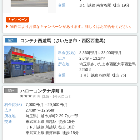
交通
JR川越線 南古谷駅 徒歩 19分
物件によりお得なキャンペーンがあります。詳しくはお問合せください。
コンテナ西遊馬（さいたま市・西区西遊馬）
屋外
料金(税込)
8,360円/月～33,000円/月
広さ
2.6m²～13.2m²
所在地
埼玉県さいたま市西区大字西遊馬
2250-5
交通
ＪＲ川越線 指扇駅 徒歩 7分
ハローコンテナ岸町Ⅱ
屋外
(3.0)・1件の口コミ
料金(税込)
7,000円/月～29,500円/月
広さ
2.43m²～12.96m²
所在地
埼玉県川越市岸町2-29-7の一部
交通
東武東上線 川越駅 徒歩 18分
ＪＲ川越線 川越駅 徒歩 18分
東武東上線 新河岸駅 徒歩 18分