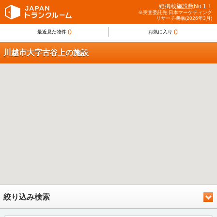
総掲載施設数No.1！
※実査委託先:日本マーケティング
リサーチ機構(2026年3月)
0
0
最近見た物件
お気に入り
川越市大字古谷上の施設
絞り込み検索