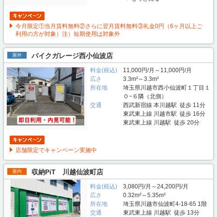
今月限定①当月賃料無料②さらに翌月賃料無料③礼金0円（6ヶ月以上ご
利用の方が対象）注）短期使用は対象外
バイクガレージ西小仙波店
屋外
料金(税込)
11,000円/月～11,000円/月
広さ
3.3m²～3.3m²
所在地
埼玉県川越市西小仙波町１丁目１
０−６隣（北側）
交通
西武新宿線 本川越駅 徒歩 11分
東武東上線 川越市駅 徒歩 16分
東武東上線 川越駅 徒歩 20分
店舗限定でキャンペーン実施中
収納PiT 川越仙波町店
屋内
料金(税込)
3,080円/月～24,200円/月
広さ
0.32m²～5.35m²
所在地
埼玉県川越市仙波町4-18-65 1階
交通
東武東上線 川越駅 徒歩 13分