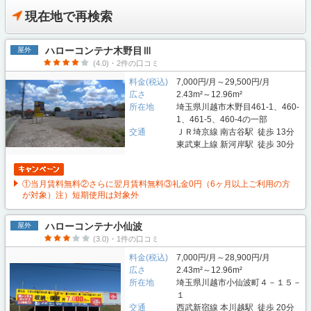
現在地で再検索
ハローコンテナ木野目Ⅲ
屋外
(4.0)・2件の口コミ
料金(税込)
7,000円/月～29,500円/月
広さ
2.43m²～12.96m²
所在地
埼玉県川越市木野目461-1、460-
1、461-5、460-4の一部
交通
ＪＲ埼京線 南古谷駅 徒歩 13分
東武東上線 新河岸駅 徒歩 30分
①当月賃料無料②さらに翌月賃料無料③礼金0円（6ヶ月以上ご利用の方
が対象）注）短期使用は対象外
ハローコンテナ小仙波
屋外
(3.0)・1件の口コミ
料金(税込)
7,000円/月～28,900円/月
広さ
2.43m²～12.96m²
所在地
埼玉県川越市小仙波町４－１５－
１
交通
西武新宿線 本川越駅 徒歩 20分