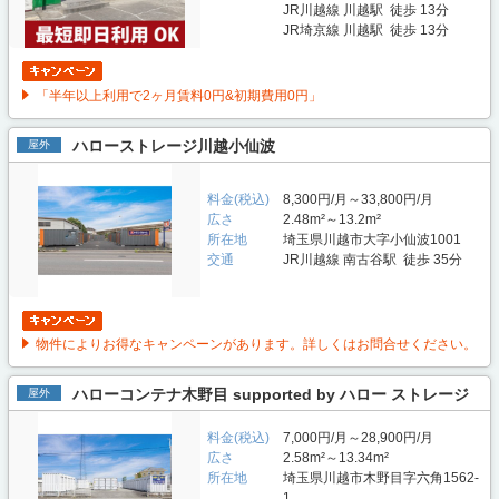
JR川越線 川越駅 徒歩 13分
JR埼京線 川越駅 徒歩 13分
「半年以上利用で2ヶ月賃料0円&初期費用0円」
ハローストレージ川越小仙波
屋外
料金(税込)
8,300円/月～33,800円/月
広さ
2.48m²～13.2m²
所在地
埼玉県川越市大字小仙波1001
交通
JR川越線 南古谷駅 徒歩 35分
物件によりお得なキャンペーンがあります。詳しくはお問合せください。
ハローコンテナ木野目 supported by ハロー ストレージ
屋外
料金(税込)
7,000円/月～28,900円/月
広さ
2.58m²～13.34m²
所在地
埼玉県川越市木野目字六角1562-
1