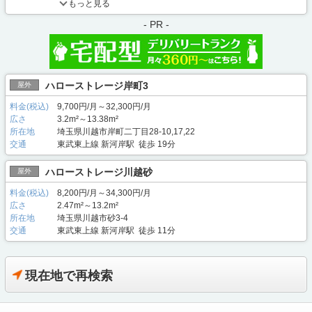
もっと見る
- PR -
ハローストレージ岸町3
屋外
料金(税込)
9,700円/月～32,300円/月
広さ
3.2m²～13.38m²
所在地
埼玉県川越市岸町二丁目28-10,17,22
交通
東武東上線 新河岸駅 徒歩 19分
ハローストレージ川越砂
屋外
料金(税込)
8,200円/月～34,300円/月
広さ
2.47m²～13.2m²
所在地
埼玉県川越市砂3-4
交通
東武東上線 新河岸駅 徒歩 11分
現在地で再検索