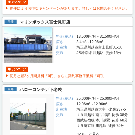
物件によりお得なキャンペーンがあります。詳しくはお問合せください。
マリンボックス富士見町店
屋外
料金(税込)
13,500円/月～31,500円/月
広さ
3.4m²～12.96m²
所在地
埼玉県川越市富士見町31-16
交通
JR埼京線 川越駅 徒歩 15分
初月と翌2ヶ月間賃料「0円」さらに契約事務手数料「0円」
ハローコンテナ下老袋
屋外
料金(税込)
25,000円/月～25,000円/月
広さ
12.96m²～12.96m²
所在地
埼玉県川越市大字下老袋237-5
交通
ＪＲ川越線 南古谷駅 徒歩 38分
西武新宿線 本川越駅 徒歩 68分
ＪＲ埼京線 川越駅 徒歩 75分
もっと見る