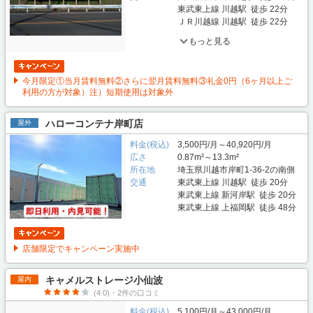
東武東上線 川越駅 徒歩 22分
ＪＲ川越線 川越駅 徒歩 22分
もっと見る
今月限定①当月賃料無料②さらに翌月賃料無料③礼金0円（6ヶ月以上ご
利用の方が対象）注）短期使用は対象外
ハローコンテナ岸町店
屋外
料金(税込)
3,500円/月～40,920円/月
広さ
0.87m²～13.3m²
所在地
埼玉県川越市岸町1-36-2の南側
交通
東武東上線 川越駅 徒歩 20分
東武東上線 新河岸駅 徒歩 20分
東武東上線 上福岡駅 徒歩 48分
店舗限定でキャンペーン実施中
キャメルストレージ小仙波
屋内
(4.0)・2件の口コミ
料金(税込)
5,100円/月～43,000円/月