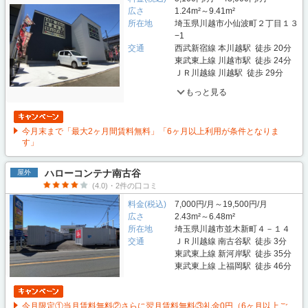
広さ
1.24m²～9.41m²
所在地
埼玉県川越市小仙波町２丁目１３
−1
交通
西武新宿線 本川越駅 徒歩 20分
東武東上線 川越市駅 徒歩 24分
ＪＲ川越線 川越駅 徒歩 29分
もっと見る
今月末まで「最大2ヶ月間賃料無料」「6ヶ月以上利用が条件となりま
す」
ハローコンテナ南古谷
屋外
(4.0)・2件の口コミ
料金(税込)
7,000円/月～19,500円/月
広さ
2.43m²～6.48m²
所在地
埼玉県川越市並木新町４－１４
交通
ＪＲ川越線 南古谷駅 徒歩 3分
東武東上線 新河岸駅 徒歩 35分
東武東上線 上福岡駅 徒歩 46分
今月限定①当月賃料無料②さらに翌月賃料無料③礼金0円（6ヶ月以上ご