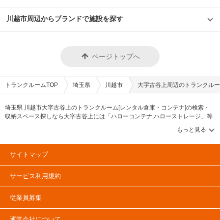
川越市周辺からブランドで施設を探す
ページトップへ
トランクルームTOP
埼玉県
川越市
大字古谷上周辺のトランクルー
埼玉県 川越市大字古谷上のトランクルーム[レンタル倉庫・コンテナ]の検索・
収納スペース探しなら大字古谷上には「ハローコンテナ,ハローストレージ」等
のブランドが掲載されています。借りたい地域から探して、広さ・料金[賃料]・
セキュリティ・空調完備・24時間出し入れ可能などの希望条件で絞込み！豊富
な物件数から様々な方法でご希望の収納スペースを簡単に探せるトランクルー
ム情報サイトです。大字古谷上で気になるトランクルームを見つけたら、メー
サイトマップ
ルか電話でお問合せが可能です（無料）。
サービス利用規約
従業員募集
運営会社について