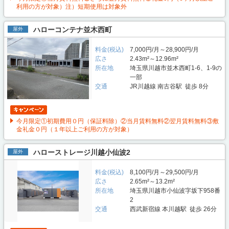
利用の方が対象）注）短期使用は対象外
ハローコンテナ並木西町
屋外
料金(税込)
7,000円/月～28,900円/月
広さ
2.43m²～12.96m²
所在地
埼玉県川越市並木西町1-6、1-9の
一部
交通
JR川越線 南古谷駅 徒歩 8分
今月限定①初期費用０円（保証料除）②当月賃料無料②翌月賃料無料③敷
金礼金０円（１年以上ご利用の方が対象）
ハローストレージ川越小仙波2
屋外
料金(税込)
8,100円/月～29,500円/月
広さ
2.65m²～13.2m²
所在地
埼玉県川越市小仙波字坂下958番
2
交通
西武新宿線 本川越駅 徒歩 26分