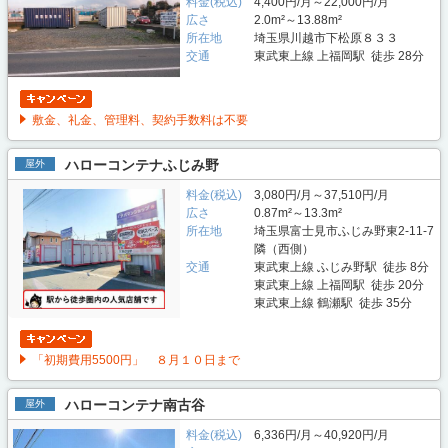
料金(税込)
4,400円/月～22,000円/月
広さ
2.0m²～13.88m²
所在地
埼玉県川越市下松原８３３
交通
東武東上線 上福岡駅 徒歩 28分
敷金、礼金、管理料、契約手数料は不要
ハローコンテナふじみ野
屋外
料金(税込)
3,080円/月～37,510円/月
広さ
0.87m²～13.3m²
所在地
埼玉県富士見市ふじみ野東2-11-7
隣（西側）
交通
東武東上線 ふじみ野駅 徒歩 8分
東武東上線 上福岡駅 徒歩 20分
東武東上線 鶴瀬駅 徒歩 35分
「初期費用5500円」 ８月１０日まで
ハローコンテナ南古谷
屋外
料金(税込)
6,336円/月～40,920円/月