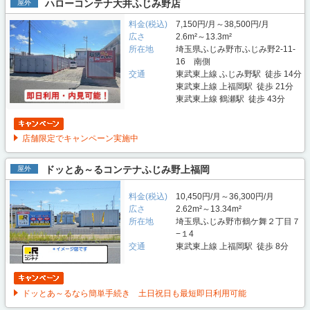
ハローコンテナ大井ふじみ野店
屋外
料金(税込)
7,150円/月～38,500円/月
広さ
2.6m²～13.3m²
所在地
埼玉県ふじみ野市ふじみ野2-11-
16 南側
交通
東武東上線 ふじみ野駅 徒歩 14分
東武東上線 上福岡駅 徒歩 21分
東武東上線 鶴瀬駅 徒歩 43分
店舗限定でキャンペーン実施中
ドッとあ～るコンテナふじみ野上福岡
屋外
料金(税込)
10,450円/月～36,300円/月
広さ
2.62m²～13.34m²
所在地
埼玉県ふじみ野市鶴ケ舞２丁目７
−１4
交通
東武東上線 上福岡駅 徒歩 8分
ドッとあ～るなら簡単手続き 土日祝日も最短即日利用可能