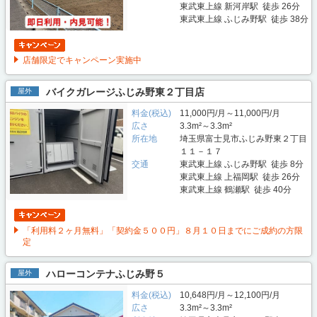
東武東上線 新河岸駅 徒歩 26分
東武東上線 ふじみ野駅 徒歩 38分
店舗限定でキャンペーン実施中
バイクガレージふじみ野東２丁目店
屋外
料金(税込)
11,000円/月～11,000円/月
広さ
3.3m²～3.3m²
所在地
埼玉県富士見市ふじみ野東２丁目
１１－１７
交通
東武東上線 ふじみ野駅 徒歩 8分
東武東上線 上福岡駅 徒歩 26分
東武東上線 鶴瀬駅 徒歩 40分
「利用料２ヶ月無料」「契約金５００円」８月１０日までにご成約の方限
定
ハローコンテナふじみ野５
屋外
料金(税込)
10,648円/月～12,100円/月
広さ
3.3m²～3.3m²