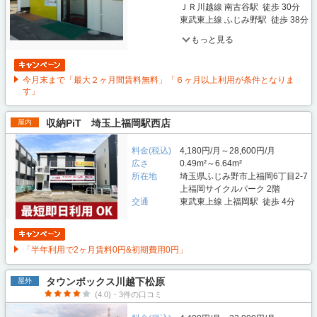
ＪＲ川越線 南古谷駅 徒歩 30分
東武東上線 ふじみ野駅 徒歩 38分
もっと見る
今月末まで「最大２ヶ月間賃料無料」「６ヶ月以上利用が条件となりま
す」
収納PiT 埼玉上福岡駅西店
屋内
料金(税込)
4,180円/月～28,600円/月
広さ
0.49m²～6.64m²
所在地
埼玉県ふじみ野市上福岡6丁目2-7
上福岡サイクルパーク 2階
交通
東武東上線 上福岡駅 徒歩 4分
「半年利用で2ヶ月賃料0円&初期費用0円」
タウンボックス川越下松原
屋外
(4.0)・3件の口コミ