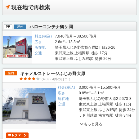
現在地で再検索
ハローコンテナ鶴ケ岡
PR
屋外
料金(税込)
7,040円/月～38,500円/月
広さ
2.6m²～13.3m²
所在地
埼玉県ふじみ野市鶴ケ岡2丁目26-26
交通
東武東上線 上福岡駅 徒歩 17分
東武東上線 ふじみ野駅 徒歩 26分
キャメルストレージふじみ野大原
屋内
(4.0)・4件の口コミ
料金(税込)
3,000円/月～15,500円/月
広さ
0.85m²～3.1m²
所在地
埼玉県ふじみ野市大原2-5673-3
交通
東武東上線 上福岡駅 徒歩 11分
東武東上線 ふじみ野駅 徒歩 34分
ＪＲ川越線 南古谷駅 徒歩 34分
もっと見る