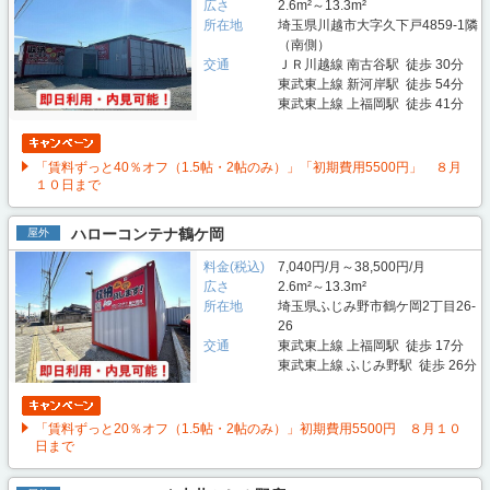
広さ
2.6m²～13.3m²
所在地
埼玉県川越市大字久下戸4859-1隣
（南側）
交通
ＪＲ川越線 南古谷駅 徒歩 30分
東武東上線 新河岸駅 徒歩 54分
東武東上線 上福岡駅 徒歩 41分
「賃料ずっと40％オフ（1.5帖・2帖のみ）」「初期費用5500円」 ８月
１０日まで
ハローコンテナ鶴ケ岡
屋外
料金(税込)
7,040円/月～38,500円/月
広さ
2.6m²～13.3m²
所在地
埼玉県ふじみ野市鶴ケ岡2丁目26-
26
交通
東武東上線 上福岡駅 徒歩 17分
東武東上線 ふじみ野駅 徒歩 26分
「賃料ずっと20％オフ（1.5帖・2帖のみ）」初期費用5500円 ８月１０
日まで