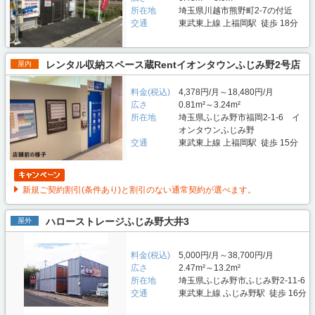
所在地
埼玉県川越市熊野町2-7の付近
交通
東武東上線 上福岡駅 徒歩 18分
レンタル収納スペース蔵Rentイオンタウンふじみ野2号店
屋内
料金(税込)
4,378円/月～18,480円/月
広さ
0.81m²～3.24m²
所在地
埼玉県ふじみ野市福岡2-1-6 イ
オンタウンふじみ野
交通
東武東上線 上福岡駅 徒歩 15分
新規ご契約割引(条件あり)と割引のない通常契約が選べます。
ハローストレージふじみ野大井3
屋外
料金(税込)
5,000円/月～38,700円/月
広さ
2.47m²～13.2m²
所在地
埼玉県ふじみ野市ふじみ野2-11-6
交通
東武東上線 ふじみ野駅 徒歩 16分