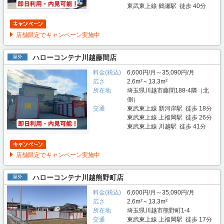
東武東上線 鶴瀬駅 徒歩 40分
店舗限定でキャンペーン実施中
ハローコンテナ川越藤間店
屋外
料金(税込)
6,600円/月～35,090円/月
広さ
2.6m²～13.3m²
所在地
埼玉県川越市藤間188-4隣（北
側）
交通
東武東上線 新河岸駅 徒歩 18分
東武東上線 上福岡駅 徒歩 26分
東武東上線 川越駅 徒歩 41分
店舗限定でキャンペーン実施中
ハローコンテナ川越熊野町店
屋外
料金(税込)
6,600円/月～35,090円/月
広さ
2.6m²～13.3m²
所在地
埼玉県川越市熊野町1-4
交通
東武東上線 上福岡駅 徒歩 17分