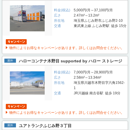
料金(税込)
5,000円/月～37,100円/月
広さ
2.47m²～13.2m²
所在地
埼玉県ふじみ野市ふじみ野2-10
交通
東武東上線 ふじみ野駅 徒歩 15分
物件によりお得なキャンペーンがあります。詳しくはお問合せください。
ハローコンテナ木野目 supported by ハロー ストレージ
屋外
料金(税込)
7,000円/月～28,900円/月
広さ
2.58m²～13.34m²
所在地
埼玉県川越市木野目字六角1562-
1
交通
JR川越線 南古谷駅 徒歩 19分
物件によりお得なキャンペーンがあります。詳しくはお問合せください。
ユアトランクふじみ野３丁目
屋外