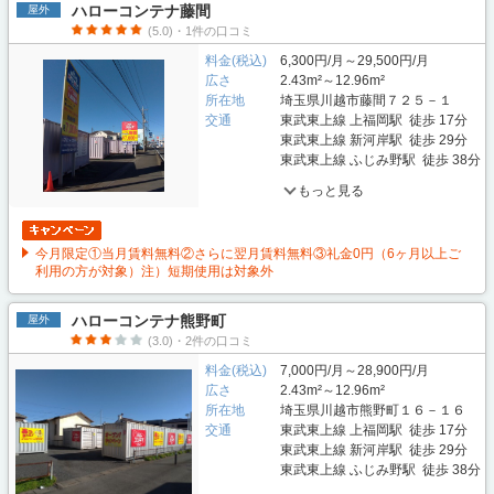
ハローコンテナ藤間
屋外
(5.0)・1件の口コミ
料金(税込)
6,300円/月～29,500円/月
広さ
2.43m²～12.96m²
所在地
埼玉県川越市藤間７２５－１
交通
東武東上線 上福岡駅 徒歩 17分
東武東上線 新河岸駅 徒歩 29分
東武東上線 ふじみ野駅 徒歩 38分
もっと見る
今月限定①当月賃料無料②さらに翌月賃料無料③礼金0円（6ヶ月以上ご
利用の方が対象）注）短期使用は対象外
ハローコンテナ熊野町
屋外
(3.0)・2件の口コミ
料金(税込)
7,000円/月～28,900円/月
広さ
2.43m²～12.96m²
所在地
埼玉県川越市熊野町１６－１６
交通
東武東上線 上福岡駅 徒歩 17分
東武東上線 新河岸駅 徒歩 29分
東武東上線 ふじみ野駅 徒歩 38分