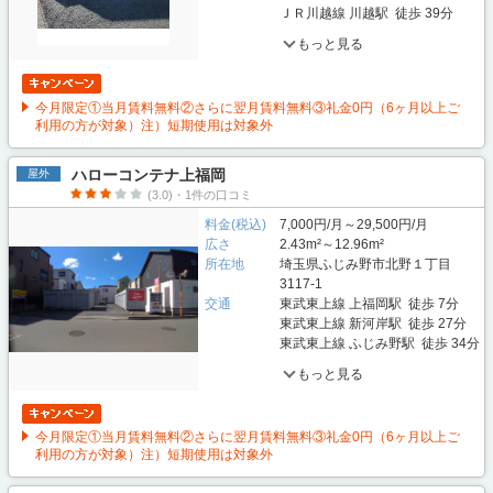
ＪＲ川越線 川越駅 徒歩 39分
もっと見る
今月限定①当月賃料無料②さらに翌月賃料無料③礼金0円（6ヶ月以上ご
利用の方が対象）注）短期使用は対象外
ハローコンテナ上福岡
屋外
(3.0)・1件の口コミ
料金(税込)
7,000円/月～29,500円/月
広さ
2.43m²～12.96m²
所在地
埼玉県ふじみ野市北野１丁目
3117-1
交通
東武東上線 上福岡駅 徒歩 7分
東武東上線 新河岸駅 徒歩 27分
東武東上線 ふじみ野駅 徒歩 34分
もっと見る
今月限定①当月賃料無料②さらに翌月賃料無料③礼金0円（6ヶ月以上ご
利用の方が対象）注）短期使用は対象外