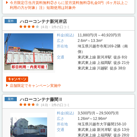
今月限定①当月賃料無料②さらに翌月賃料無料③礼金0円（6ヶ月以上ご
利用の方が対象）注）短期使用は対象外
ハローコンテナ新河岸店
屋外
(4.0)・1件の口コミ
料金(税込)
11,880円/月～40,920円/月
広さ
2.6m²～13.3m²
所在地
埼玉県川越市寺尾169-2隣（南
側）
交通
東武東上線 新河岸駅 徒歩 8分
東武東上線 上福岡駅 徒歩 21分
東武東上線 川越駅 徒歩 38分
店舗限定でキャンペーン実施中
ハローコンテナ藤間Ⅱ
屋外
(4.0)・1件の口コミ
料金(税込)
3,500円/月～29,500円/月
広さ
1.26m²～12.96m²
所在地
埼玉県川越市大字藤間158-10
交通
東武東上線 新河岸駅 徒歩 13分
東武東上線 上福岡駅 徒歩 28分