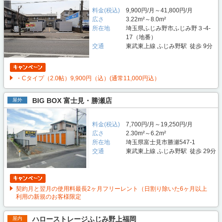
料金(税込)
9,900円/月～41,800円/月
広さ
3.22m²～8.0m²
所在地
埼玉県ふじみ野市ふじみ野３-4-
17（地番）
交通
東武東上線 ふじみ野駅 徒歩 9分
・Cタイプ（2.0帖）9,900円（込）(通常11,000円込）
BIG BOX 富士見・勝瀬店
屋外
料金(税込)
7,700円/月～19,250円/月
広さ
2.30m²～6.2m²
所在地
埼玉県富士見市勝瀬547-1
交通
東武東上線 ふじみ野駅 徒歩 29分
契約月と翌月の使用料最長2ヶ月フリーレント（日割り除いた6ヶ月以上
利用の新規のお客様限定
ハローストレージふじみ野上福岡
屋内