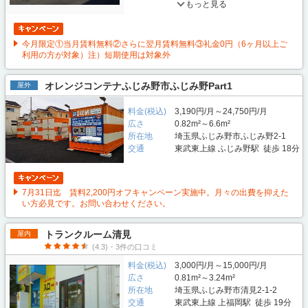
もっと見る
今月限定①当月賃料無料②さらに翌月賃料無料③礼金0円（6ヶ月以上ご
利用の方が対象）注）短期使用は対象外
オレンジコンテナふじみ野市ふじみ野Part1
屋外
料金(税込)
3,190円/月～24,750円/月
広さ
0.82m²～6.6m²
所在地
埼玉県ふじみ野市ふじみ野2-1
交通
東武東上線 ふじみ野駅 徒歩 18分
7月31日迄 賃料2,200円オフキャンペーン実施中。月々の出費を抑えた
い方必見です。お問い合わせください。
トランクルーム清見
屋内
(4.3)・3件の口コミ
料金(税込)
3,000円/月～15,000円/月
広さ
0.81m²～3.24m²
所在地
埼玉県ふじみ野市清見2-1-2
交通
東武東上線 上福岡駅 徒歩 19分