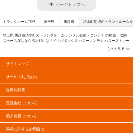
ページトップへ
トランクルームTOP
埼玉県
川越市
清水町周辺のトランクルームを
埼玉県 川越市清水町のトランクルーム[レンタル倉庫・コンテナ]の検索・収納
スペース探しなら清水町には「イナバボックス,ハローコンテナ,ハローストレー
ジ」等のブランドが掲載されています。借りたい地域から探して、広さ・料金
[賃料]・セキュリティ・空調完備・24時間出し入れ可能などの希望条件で絞込
み！豊富な物件数から様々な方法でご希望の収納スペースを簡単に探せるトラ
ンクルーム情報サイトです。清水町で気になるトランクルームを見つけたら、
サイトマップ
メールか電話でお問合せが可能です（無料）。
サービス利用規約
従業員募集
運営会社について
個人情報について
掲載に関するお問合せ