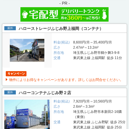
- PR -
ハローストレージふじみ野上福岡（コンテナ）
屋外
料金(税込)
8,600円/月～35,400円/月
広さ
2.47m²～13.2m²
所在地
埼玉県ふじみ野市鶴ケ舞3-9-8
交通
東武東上線 上福岡駅 徒歩 11分
物件によりお得なキャンペーンがあります。詳しくはお問合せください。
ハローコンテナふじみ野２店
屋外
料金(税込)
7,920円/月～10,560円/月
広さ
2.6m²～3.3m²
所在地
埼玉県ふじみ野市本新田2-16隣
（東側）
交通
東武東上線 ふじみ野駅 徒歩 25分
東武東上線 上福岡駅 徒歩 25分