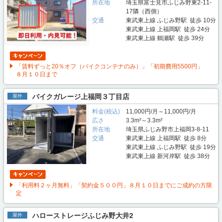
所在地
埼玉県富士見市ふじみ野東2-11-
17隣（西側）
交通
東武東上線 ふじみ野駅 徒歩 10分
東武東上線 上福岡駅 徒歩 24分
東武東上線 鶴瀬駅 徒歩 39分
「賃料ずっと20％オフ（バイクコンテナのみ）」「初期費用5500円」
８月１０日まで
バイクガレージ上福岡３丁目店
屋外
料金(税込)
11,000円/月～11,000円/月
広さ
3.3m²～3.3m²
所在地
埼玉県ふじみ野市上福岡3-8-11
交通
東武東上線 上福岡駅 徒歩 8分
東武東上線 ふじみ野駅 徒歩 19分
東武東上線 新河岸駅 徒歩 38分
「利用料２ヶ月無料」「契約金５００円」８月１０日までにご成約の方限
定
ハローストレージふじみ野大井2
屋外