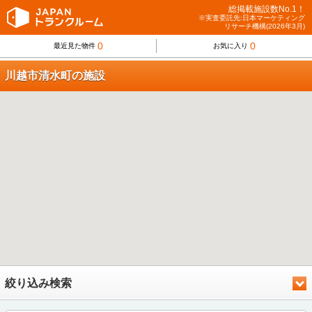
総掲載施設数No.1！
※実査委託先:日本マーケティング
リサーチ機構(2026年3月)
0
0
最近見た物件
お気に入り
川越市清水町の施設
絞り込み検索