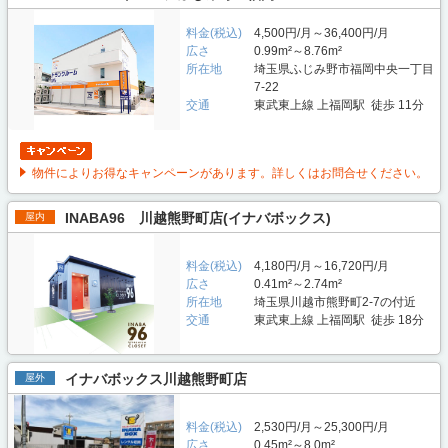
料金(税込)
4,500円/月～36,400円/月
広さ
0.99m²～8.76m²
所在地
埼玉県ふじみ野市福岡中央一丁目
7-22
交通
東武東上線 上福岡駅 徒歩 11分
物件によりお得なキャンペーンがあります。詳しくはお問合せください。
INABA96 川越熊野町店(イナバボックス)
屋内
料金(税込)
4,180円/月～16,720円/月
広さ
0.41m²～2.74m²
所在地
埼玉県川越市熊野町2-7の付近
交通
東武東上線 上福岡駅 徒歩 18分
イナバボックス川越熊野町店
屋外
料金(税込)
2,530円/月～25,300円/月
広さ
0.45m²～8.0m²