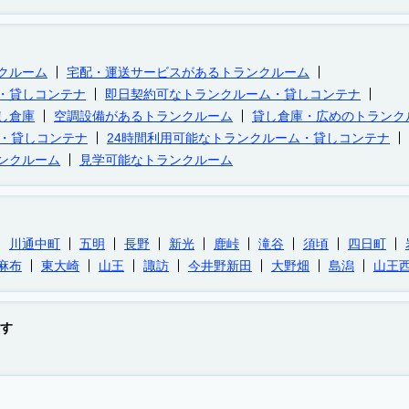
クルーム
宅配・運送サービスがあるトランクルーム
・貸しコンテナ
即日契約可なトランクルーム・貸しコンテナ
し倉庫
空調設備があるトランクルーム
貸し倉庫・広めのトランク
ム・貸しコンテナ
24時間利用可能なトランクルーム・貸しコンテナ
ンクルーム
見学可能なトランクルーム
川通中町
五明
長野
新光
鹿峠
滝谷
須頃
四日町
麻布
東大崎
山王
諏訪
今井野新田
大野畑
島潟
山王
す