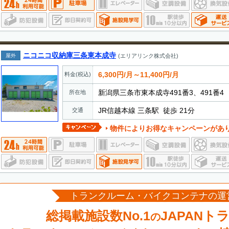
ニコニコ収納庫三条東本成寺
屋外
(エリアリンク株式会社)
6,300円/月～11,400円/月
料金(税込)
新潟県三条市東本成寺491番3、491番4
所在地
JR信越本線 三条駅 徒歩 21分
交通
物件によりお得なキャンペーンがあ
トランクルーム・バイクコンテナの運
総掲載施設数No.1
JAPANト
の