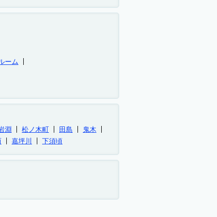
ルーム
岩淵
松ノ木町
田島
鬼木
西
嘉坪川
下須頃