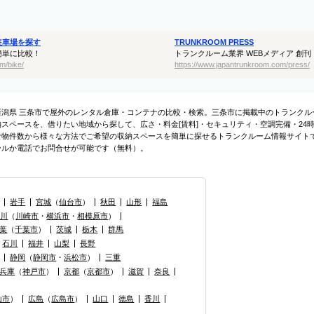
駐車場を探す
TRUNKROOM PRESS
簡単に比較！
トランクルーム業界 WEBメディア 創刊
m/bike/
https://www.japantrunkroom.com/press/
新潟県 三条市で屋外のレンタル倉庫・コンテナの比較・検索。三条市に掲載中のトランクル
納スペースを、借りたい地域から探して、広さ・料金[賃料]・セキュリティ・空調完備・24
な物件数から様々な方法でご希望の収納スペースを簡単に探せるトランクルーム情報サイト
ールか電話でお問合せが可能です（無料）。
岩手
宮城
（
仙台市
）
秋田
山形
福島
奈川
（
川崎市
・
横浜市
・
相模原市
）
葉
（
千葉市
）
茨城
栃木
群馬
石川
福井
山梨
長野
静岡
（
静岡市
・
浜松市
）
三重
兵庫
（
神戸市
）
京都
（
京都市
）
滋賀
奈良
山市
）
広島
（
広島市
）
山口
徳島
香川