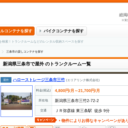
総掲
※実
タルコンテナを探す
バイクコンテナを探す
を検索！トランクルームなどのレンタル収納スペースを探す
三条市の貸しコンテナを探す
新潟県三条市で屋外
のトランクルーム一覧
ハローストレージ三条市三竹
屋外
(エリアリンク株式会社)
4,800円/月～21,700円/月
料金(税込)
新潟県三条市三竹2-72-2
所在地
ＪＲ弥彦線 東三条駅 徒歩 9分
交通
物件によりお得なキャンペーンがあ