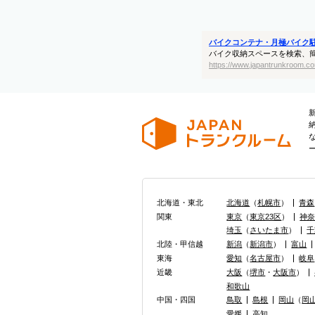
バイクコンテナ・月極バイク
バイク収納スペースを検索、
https://www.japantrunkroom.co
北海道・東北
北海道
（
札幌市
）
青森
関東
東京
（
東京23区
）
神
埼玉
（
さいたま市
）
千
北陸・甲信越
新潟
（
新潟市
）
富山
東海
愛知
（
名古屋市
）
岐阜
近畿
大阪
（
堺市
・
大阪市
）
和歌山
中国・四国
鳥取
島根
岡山
（
岡
愛媛
高知