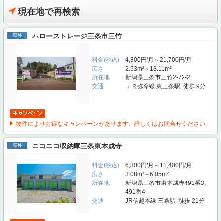
現在地で再検索
ハローストレージ三条市三竹
屋外
料金(税込)
4,800円/月～21,700円/月
広さ
2.53m²～13.11m²
所在地
新潟県三条市三竹2-72-2
交通
ＪＲ弥彦線 東三条駅 徒歩 9分
物件によりお得なキャンペーンがあります。詳しくはお問合せください。
ニコニコ収納庫三条東本成寺
屋外
料金(税込)
6,300円/月～11,400円/月
広さ
3.08m²～6.05m²
所在地
新潟県三条市東本成寺491番3、
491番4
交通
JR信越本線 三条駅 徒歩 21分