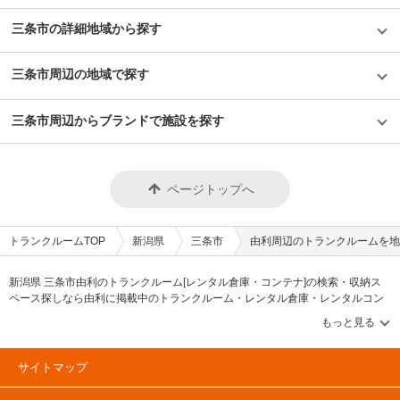
三条市の詳細地域から探す
三条市周辺の地域で探す
三条市周辺からブランドで施設を探す
ページトップへ
トランクルームTOP
新潟県
三条市
由利周辺のトランクルームを地
新潟県 三条市由利のトランクルーム[レンタル倉庫・コンテナ]の検索・収納ス
ペース探しなら由利に掲載中のトランクルーム・レンタル倉庫・レンタルコン
テナなどの収納スペースを、借りたい地域から探して、広さ・料金[賃料]・セキ
ュリティ・空調完備・24時間出し入れ可能などの希望条件で絞込み！豊富な物
件数から様々な方法でご希望の収納スペースを簡単に探せるトランクルーム情
報サイトです。由利で気になるトランクルームを見つけたら、メールか電話で
サイトマップ
お問合せが可能です（無料）。