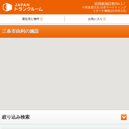
総掲載施設数No.1！
※実査委託先:日本マーケティング
リサーチ機構(2026年3月)
0
0
最近見た物件
お気に入り
三条市由利の施設
絞り込み検索