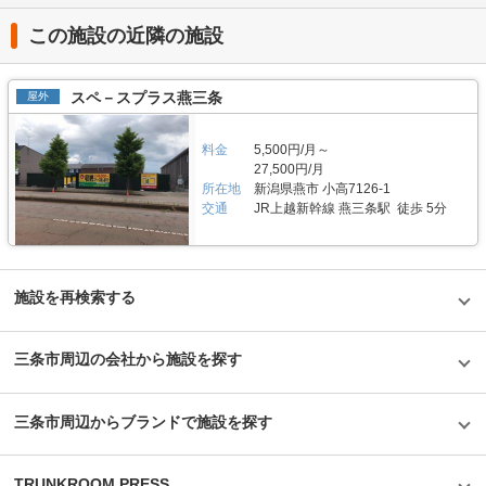
は使用料や事務手数料がお得になるキャンペーンも実施していますので、
クスプレス線が通る足立区内にお住いのライダーの方を中心にご利用頂いて
に利用されています。 今回は、エリアリンク株式会社が運営している「ト
LIFULLトランクルームのメール又は電話にてお問い合わせください。 編集
おります。主にアメリカンクルーザーやビッグスクーター、レーサー・スポ
ランクハウス24東中野」の特徴や利用用途の傾向、会社の想いなどをご紹
この施設の近隣の施設
後記 「ハローバイクガレージ北上野」は駅から近くて万全なセキュリティ
ーツタイプなど高級車又は大型車の保管が多くみられます。 セキュリティ
介します。 トランクハウス24東中野の特徴を教えてください。 2018年12
のある施設のため、人気がある。満車になることも多いため、気になった方
や安全面について教えてください。 「ハローバイクボックス足立竹ノ塚パ
月にオープンした「トランクハウス24東中野」。1階〜4階まで1軒まるごと
はお早めにお問い合わせした方が良さそうだ。 運営会社は東証マザーズ上
ート2」はBOXシェローを採用した施設のため屋外タイプのバイクパーキン
トランクルームで、部屋の大きさは0.9帖のコンパクトサイズから9.8帖の大
場企業でもあるエリアリンク株式会社。2016年頃、西東京エリアで試験的
グと違って雨風を防ぐことができ、盗難のリスクも抑えることができます。
スペ－スプラス燕三条
屋外
きいサイズまで展開しています。24時間365日利用でき、セキュリティも空
にはじめた駐車場タイプのバイクパーキングは当初ここまでの拡大を予想し
各バイクボックスにバイクを収納するタイプなので、他の方のバイクを気に
調も最新設備を整えているため、衣類・本・季節物などの荷物から大型家具
ていなかったとのことだが、順調に拡大を続け、現在、都内を中心に1,000
する必要がありません。セキュリティ面としてバイクボックスの扉に南京錠
や機材・備品など法人利用まで幅広い用途にご利用いただけます。 主にど
台分ほどスペースを管理している（2020年1月現在）。その運営ノウハウが
をつけており、安心してバイクを保管できる収納スペースです。また、施設
料金
5,500円/月～
んな方がご利用されているのでしょうか？ お客様は店舗から1.5キロ圏内に
ある「ハローバイクガレージ北上野」は、誰もが安心して利用できる施設な
内には外灯照明も完備していますので、夜間でもバイクを出し入れしやすい
お住いの方がほとんどです。他社であれば3キロ圏内程か車で移動する場所
27,500円/月
ので、愛車を守りたい近隣エリアの方は要チェックなスポットではないかと
環境です。 費用や契約について教えてください。 月額11,300円（税込）の
にあることが多いのですが、「トランクハウス24」は住宅街の生活道路に
所在地
新潟県燕市 小高7126-1
思った。
価格でバイクボックスをご利用頂けます。「ハローバイクボックス足立竹ノ
面しているため地域に密着した運営ができています（ご自宅から車で荷物を
交通
JR上越新幹線 燕三条駅 徒歩 5分
塚パート2」は施設見学が可能なので、バイクボックスの大きさや立地が気
運送するサービスも利用可能）。また、利用用途で多いのはファミリー層の
になる方は見学を申し込みください。契約時はバイクのナンバーを確認して
他、都心の店舗は一人暮らしの若い方や女性、法人企業にも利用いただいて
います。これからバイクを購入する方はお問い合わせの際にお知らせくださ
います。任意に調査したユーザーインタビューでは「一度使うと便利さが分
い。時期によっては月額使用料や事務手数料がお得になるキャンペーンも実
かった」という声も多く、衣類や本などの趣味や生活用品を自宅以外の押入
施していますので、LIFULLトランクルームの施設詳細ページをご覧くださ
れに入れておく感覚で中長期的に利用されている傾向があります。 セキュ
施設を再検索する
い。 編集後記 現在、都内を中心に約1,000台（2020年1月現在）のバイク専
リティや安全面について教えてください。 トランクハウス24で細心の注意
用スペースを管理しているエリアリンク株式会社。2016年頃、西東京エリ
を払っているのが空気の流れ。外が寒いから中は暖かくではなく、結露やカ
アで試験的にはじめた駐車場タイプのバイクパーキングは当初ここまでの拡
ビができないように温度調整が必要で、その鍵を握るのが、各階に数点設置
大を予想していなかったとのことだが、順調に拡大を続けているという。人
三条市周辺の会社から施設を探す
しているサーキュレーター。風を送り込み部屋の空気を循環させることで荷
気施設の一つである足立区の「ハローバイクボックス足立竹ノ塚パート2」
物を保管するのに最適な環境を1年中作り出しています。また、トランクハ
は、風雨による汚れや浸食防止に強いBOXシェローを採用しており、東証
ウス24東中野店では、スマートキーや専用アプリによる鍵の解錠施錠にも
マザーズ上場企業が運営しているバイク専用のスペースなので、安心して利
対応。警備会社と契約をしているため、万が一のことがあっても対応できる
三条市周辺からブランドで施設を探す
用できると思った。
ことはもちろん、小さなトラブルでも問い合わせれば、自社の物件管理部隊
がすぐに駆けつける体制も整備しています。 費用や契約について教えてく
ださい。 簡単手続き。スマートキーを採用したことで、その場で専用アプ
リを使って施設のエントランスキーを解錠でき、スタッフの立会いがなくて
TRUNKROOM PRESS