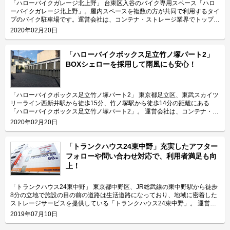
「ハローバイクガレージ北上野」 台東区入谷のバイク専用スペース「ハロ
ーバイクガレージ北上野」。屋内スペースを複数の方が共同で利用するタイ
プのバイク駐車場です。運営会社は、コンテナ・ストレージ業界でトップレ
ベルのシェアを誇り、東証マザーズにも上場しているエリアリンク株式会
2020年02月20日
社。 今回は、エリアリンク株式会社が運営している「ハローバイクガレー
ジ北上野」の特長や利用用途などをご紹介致します。 「ハローバイクガレ
ージ北上野」の特長を教えてください。 東京メトロ日比谷線の入谷駅から
「ハローバイクボックス足立竹ノ塚パート2」
徒歩4分、JR山手線の鶯谷駅から徒歩10分の場所に位置する「ハローバイク
BOXシェローを採用して雨風にも安心！
ガレージ北上野」。駅近なバイク駐車スペースであり、24時間365日ご利用
頂けます。広さ2.25帖・幅130cm・奥行き270cmのスペースをご用意して
おり、大型バイクの駐車にも対応可能です。また、屋内型トランクルーム
「ハローストレージ北上野」と隣接していてパーツやメンテナンス用品の収
「ハローバイクボックス足立竹ノ塚パート2」 東京都足立区、東武スカイツ
納にご利用頂けます。ツーリングにお出掛する際にも大変便利です。 主に
リーライン西新井駅から徒歩15分、竹ノ塚駅から徒歩14分の距離にある
どんな方がご利用されているのでしょうか？ 主に入谷駅周辺エリアを中心
「ハローバイクボックス足立竹ノ塚パート2」。 運営会社は、コンテナ・ス
とした近隣エリアの方々にご利用頂いています。「ハローバイクガレージ北
トレージ業界でトップレベルのシェアを誇り、東証マザーズにも上場してい
2020年02月20日
上野」は鶯谷や上野、稲荷町、田原町などからもアクセス良好なバイク専用
るエリアリンク株式会社です。 今回は、エリアリンク株式会社が運営して
施設なので、近隣エリアのライダーから人気があります。大きめの駐車スペ
いる「ハローバイクボックス足立竹ノ塚パート2」の特長や利用用途などを
ースのため、アメリカンクルーザー、レーサー・スポーツタイプ、ビッグス
ご紹介致します。 「ハローバイクボックス足立竹ノ塚パート2」の特長を教
「トランクハウス24東中野」充実したアフター
クーターなど、高級車や大型車の保管にもご利用頂いております。 セキュ
えてください。 ボックスタイプの「ハローバイクボックス足立竹ノ塚パー
フォローや問い合わせ対応で、利用者満足も向
リティや安全面について教えてください。 「ハローバイクガレージ北上
ト2」は、国道4号線から車でアクセスしやすい立地にある施設です。 広さ2
上！
野」は屋内タイプで雨風を防ぐことができ、また、電動シャッターや防犯カ
帖・幅110cm・奥行き252cm・高さ197cmのバイクボックスが17室ご用意
メラなどを設置しているためセキュリテイ面もしっかりしているので、盗難
しており、24時間365日自由にご利用頂けます。 エリアリンク株式会社の
やイタズラから愛車を守りたい、大切なバイクを雨風で汚したくない方にお
「ハローバイクボックス」は全国のライダー様から愛されているBOXシェ
「トランクハウス24東中野」 東京都中野区、JR総武線の東中野駅から徒歩
すすめです。 費用や契約について教えてください。 月額17,400円（税込）
ローを採用した施設のため、風雨による汚れや浸食に強いのが特長です。幅
8分の立地で施設の目の前の道路は生活道路になっており、地域に密着した
の価格でバイク1台を駐車できます。施設の詳細な仕様については事前内覧
広いラダーレールが付いており、バイクの乗り入れが簡単です。また、ボッ
ストレージサービスを提供している「トランクハウス24東中野」。 運営会
をおすすめ致します。ご契約の前に駐車スペースや立地など確認頂けます。
クス内には棚を設置しておりますので、ヘルメットなどの小物を置くことも
社はエリアリンク株式会社。コンテナ・ストレージ業界でトップシェアを誇
2019年07月10日
契約時はバイクのメーカー・車種・ナンバーを確認していますが、これから
可能です。パーツやメンテナンス用品も収納できるのでとても便利です。
り、東証マザーズにも上場している会社です。全国に展開しているレンタル
バイクを購入する方はお問い合わせの際にお知らせください。時期によって
主にどんな方がご利用されているのでしょうか？ 東武伊勢崎線やつくばエ
収納用スペース「ハローストレージ」は、屋外型と屋内型合わせて約6万人