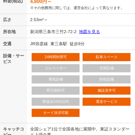
料金(税込)
4,800
円～
※その他費用に関しては、運営会社によって異なります。
広さ
2.53m²～
所在地
新潟県三条市三竹2-72-2
地図を見る
交通
JR弥彦線 東三条駅 徒歩9分
設備・サー
24時間利用可
駐車スペース
ビス
エレベーター
空調設備
換気設備
防犯設備
即日契約可
施設見学可
駅徒歩10分以内
運送サービス
カード決済可能
キャッチコ
全国シェア1位で全国各地に展開中。東証スタンダー
ピー
ド上場企業。