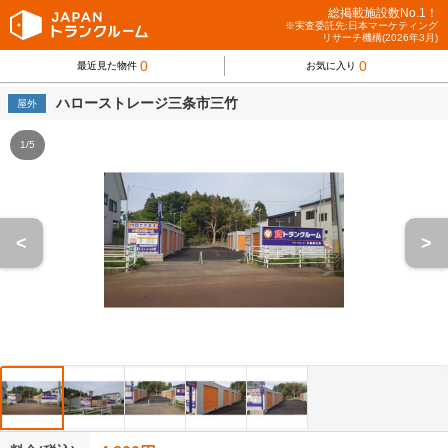
総掲載施設数No.1！
※実査委託先:日本マーケティング
リサーチ機構(2026年3月)
0
0
最近見た物件
お気に入り
ハローストレージ三条市三竹
屋外
1/5
<
>