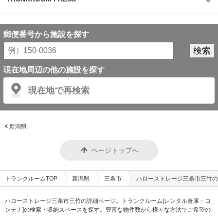
もスムーズに内覧できます。また、Webやスマホのみでも契約申し込みが
できるので、最短即日利用も可能です。不明点があれば、お気軽にお問い合
わせください。 編集後記 誰もが知っているキャラクター「キティちゃん」
がビル正面に大きく貼られているトランクハウス24。インパクトがありな
郵便番号から施設を探す
がらも、街の景色に馴染んでいる親しみやすい印象を受けた。2018年から
開始した新しいトランクルームのサービスだが、そのはじめたきっかけをお
聞きすると、よりお客様に寄り添ったトランクルームを提供したかったから
という声が返ってきた。もともと同社は屋外のコンテナ型トランクルームで
国内トップシェアを誇る企業だが、郊外にあることも多く、車を利用して自
現在地周辺の他の施設を探す
ら伺う必要があった。その点、屋内型のトランクルームは住宅エリアにて使
いたいときに使える場所にあるという利点があり、女性が使いずらいという
現在地で再検索
イメージも安心のセキュリティやクリーンで清潔な部屋といった機能面でも
カバーしている。一度使ってみるとその便利さが気に入り、長く継続して使
うお客様が多いというのも納得できる取材だった。
©1976,2019SANRIOCO.,LTD.APPROVALNO.G601228
新潟県
ページトップへ
トランクルームTOP
新潟県
三条市
ハローストレージ三条市三竹の
ハローストレージ三条市三竹の詳細ページ。トランクルーム[レンタル倉庫・コ
ンテナ]の検索・収納スペースを探す。豊富な物件数から様々な方法でご希望の