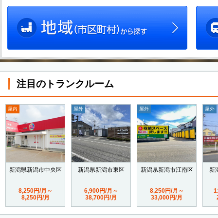
注目のトランクルーム
屋内
屋外
屋外
屋外
新潟県新潟市中央区
新潟県新潟市東区
新潟県新潟市江南区
新
8,250円/月～
6,900円/月～
8,250円/月～
1
8,250円/月
38,700円/月
33,000円/月