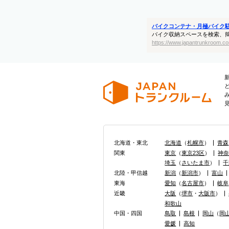
バイクコンテナ・月極バイク
バイク収納スペースを検索、
https://www.japantrunkroom.co
北海道・東北
北海道
（
札幌市
）
青森
関東
東京
（
東京23区
）
神
埼玉
（
さいたま市
）
千
北陸・甲信越
新潟
（
新潟市
）
富山
東海
愛知
（
名古屋市
）
岐阜
近畿
大阪
（
堺市
・
大阪市
）
和歌山
中国・四国
鳥取
島根
岡山
（
岡
愛媛
高知