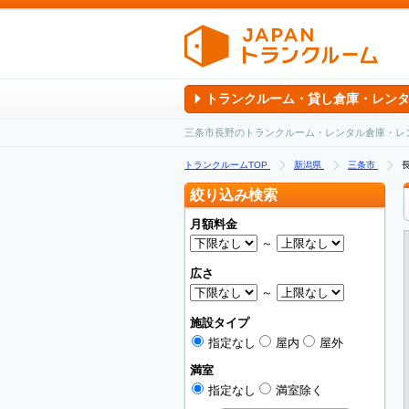
トランクルーム・貸し倉庫・レン
三条市長野のトランクルーム・レンタル倉庫・レ
トランクルームTOP
新潟県
三条市
絞り込み検索
月額料金
～
広さ
～
施設タイプ
指定なし
屋内
屋外
満室
指定なし
満室除く