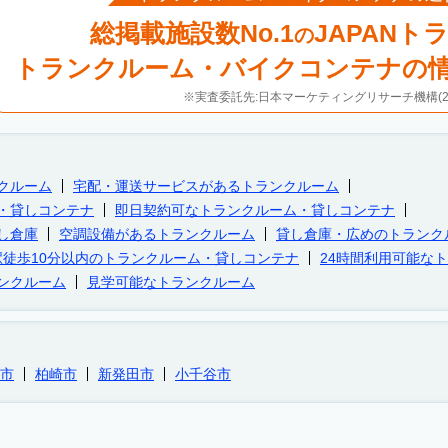
総掲載施設数No.1
JAPANト
の
トランクルーム・バイクコンテナの
※実査委託先:日本マーケティングリサーチ機構(20
クルーム
宅配・運送サービスがあるトランクルーム
・貸しコンテナ
即日契約可なトランクルーム・貸しコンテナ
し倉庫
空調設備があるトランクルーム
貸し倉庫・広めのトランク
駅徒歩10分以内のトランクルーム・貸しコンテナ
24時間利用可能な
ンクルーム
見学可能なトランクルーム
市
柏崎市
新発田市
小千谷市