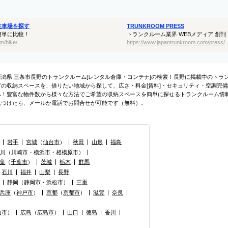
駐車場を探す
TRUNKROOM PRESS
簡単に比較！
トランクルーム業界 WEBメディア 創刊
m/bike/
https://www.japantrunkroom.com/press/
新潟県 三条市長野のトランクルーム[レンタル倉庫・コンテナ]の検索！長野に掲載中のト
どの収納スペースを、借りたい地域から探して、広さ・料金[賃料]・セキュリティ・空調完備
み！豊富な物件数から様々な方法でご希望の収納スペースを簡単に探せるトランクルーム情
見つけたら、メールか電話でお問合せが可能です（無料）。
岩手
宮城
（
仙台市
）
秋田
山形
福島
奈川
（
川崎市
・
横浜市
・
相模原市
）
葉
（
千葉市
）
茨城
栃木
群馬
石川
福井
山梨
長野
静岡
（
静岡市
・
浜松市
）
三重
兵庫
（
神戸市
）
京都
（
京都市
）
滋賀
奈良
山市
）
広島
（
広島市
）
山口
徳島
香川