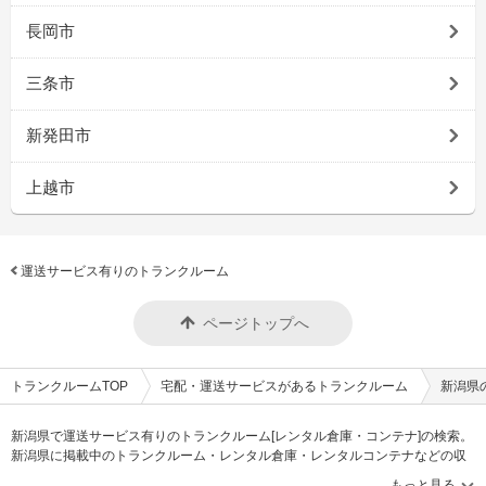
長岡市
三条市
新発田市
上越市
運送サービス有りのトランクルーム
ページトップへ
トランクルームTOP
宅配・運送サービスがあるトランクルーム
新潟県
新潟県で運送サービス有りのトランクルーム[レンタル倉庫・コンテナ]の検索。
新潟県に掲載中のトランクルーム・レンタル倉庫・レンタルコンテナなどの収
納スペースを、借りたい地域から探して、広さ・料金[賃料]・セキュリティ・防