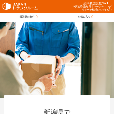
総掲載施設数No.1！
※実査委託先:日本マーケティング
リサーチ機構(2026年3月)
0
0
最近見た物件
お気に入り
新潟県で