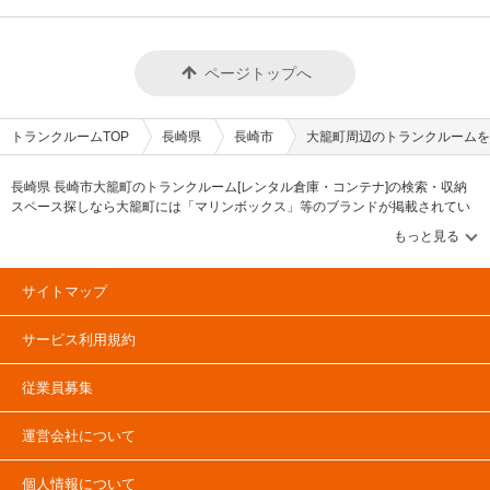
ページトップへ
トランクルームTOP
長崎県
長崎市
大籠町周辺のトランクルームを
長崎県 長崎市大籠町のトランクルーム[レンタル倉庫・コンテナ]の検索・収納
スペース探しなら大籠町には「マリンボックス」等のブランドが掲載されてい
ます。借りたい地域から探して、広さ・料金[賃料]・セキュリティ・空調完備・
24時間出し入れ可能などの希望条件で絞込み！豊富な物件数から様々な方法で
ご希望の収納スペースを簡単に探せるトランクルーム情報サイトです。大籠町
で気になるトランクルームを見つけたら、メールか電話でお問合せが可能です
サイトマップ
（無料）。
サービス利用規約
従業員募集
運営会社について
個人情報について