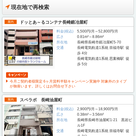
現在地で再検索
ドッとあ～るコンテナ長崎鍛冶屋町
屋内
料金(税込)
5,500円/月～52,800円/月
広さ
0.81m²～8.86m²
所在地
長崎県長崎市鍛冶屋町5-70
交通
長崎電気軌道1系統 崇福寺駅 徒
歩 4分
長崎電気軌道1系統 思案橋駅 徒
歩 5分
今月ご契約者様限定 6ヶ月賃料半額キャンペーン実施中 対象外のタイプ
が御座います。詳しくはお問合せ下さい
スペラボ 長崎油屋町
屋内
料金(税込)
2,900円/月～18,900円/月
広さ
0.38m²～3.56m²
所在地
長崎県長崎市油屋町1-21 黒岩ビ
ル1F
交通
長崎電気軌道1系統 崇福寺駅 徒