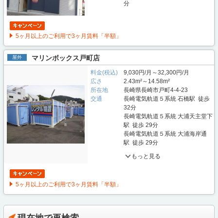
分
5ヶ月以上のご利用で3ヶ月賃料「半額」
マリンボックス戸町店
屋外
料金(税込)
9,030円/月～32,300円/月
広さ
2.43m²～14.58m²
所在地
長崎県長崎市戸町4-4-23
交通
長崎電気軌道５系統 石橋駅 徒歩
32分
長崎電気軌道５系統 大浦天主堂下
駅 徒歩 29分
長崎電気軌道５系統 大浦海岸通
駅 徒歩 29分
もっと見る
5ヶ月以上のご利用で3ヶ月賃料「半額」