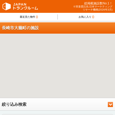
総掲載施設数No.1！
※実査委託先:日本マーケティング
リサーチ機構(2026年3月)
0
0
最近見た物件
お気に入り
長崎市大籠町の施設
絞り込み検索