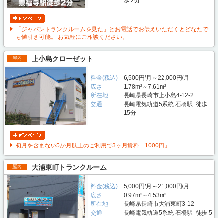
歩 2分
「ジャパントランクルームを見た」とお電話でお伝えいただくとどなたで
も値引き可能。 お気軽にご相談ください。
上小島クローゼット
屋内
料金(税込)
6,500円/月～22,000円/月
広さ
1.78m²～7.61m²
所在地
長崎県長崎市上小島4-12-2
交通
長崎電気軌道5系統 石橋駅 徒歩
15分
初月を含まない5か月以上のご利用で3ヶ月賃料「1000円」
大浦東町トランクルーム
屋内
料金(税込)
5,000円/月～21,000円/月
広さ
0.97m²～4.53m²
所在地
長崎県長崎市大浦東町3-12
交通
長崎電気軌道5系統 石橋駅 徒歩 5