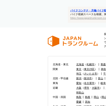
バイクコンテナ・月極バイク
バイク収納スペースを検索、
https://www.japantrunkroom.co
北海道・東北
北海道
（
札幌市
）
青森
関東
東京
（
東京23区
）
神
埼玉
（
さいたま市
）
千
北陸・甲信越
新潟
（
新潟市
）
富山
東海
愛知
（
名古屋市
）
岐阜
近畿
大阪
（
堺市
・
大阪市
）
和歌山
中国・四国
鳥取
島根
岡山
（
岡
愛媛
高知