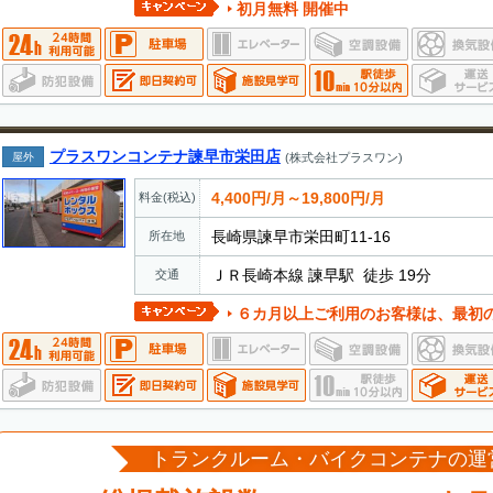
初月無料 開催中
プラスワンコンテナ諫早市栄田店
屋外
(株式会社プラスワン)
4,400円/月～19,800円/月
料金(税込)
長崎県諫早市栄田町11-16
所在地
ＪＲ長崎本線 諫早駅 徒歩 19分
交通
６カ月以上ご利用のお客様は、最初の
トランクルーム・バイクコンテナの運