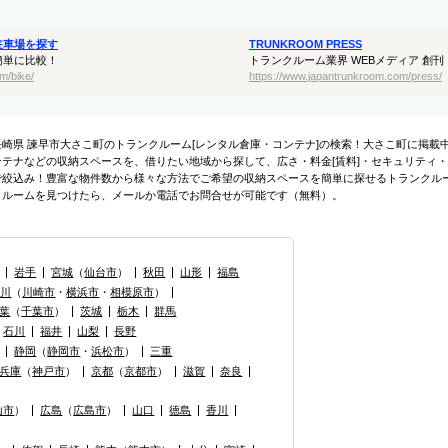
駐車場を探す
TRUNKROOM PRESS
簡単に比較！
トランクルーム業界 WEBメディア 創刊
m/bike/
https://www.japantrunkroom.com/press/
長崎県 諫早市大さこ町のトランクルーム[レンタル倉庫・コンテナ]の検索！大さこ町に掲
ンテナなどの収納スペースを、借りたい地域から探して、広さ・料金[賃料]・セキュリティ・
で絞込み！豊富な物件数から様々な方法でご希望の収納スペースを簡単に探せるトランクル
クルームを見つけたら、メールか電話でお問合せが可能です（無料）。
岩手
宮城
（
仙台市
）
秋田
山形
福島
奈川
（
川崎市
・
横浜市
・
相模原市
）
葉
（
千葉市
）
茨城
栃木
群馬
石川
福井
山梨
長野
静岡
（
静岡市
・
浜松市
）
三重
兵庫
（
神戸市
）
京都
（
京都市
）
滋賀
奈良
山市
）
広島
（
広島市
）
山口
徳島
香川