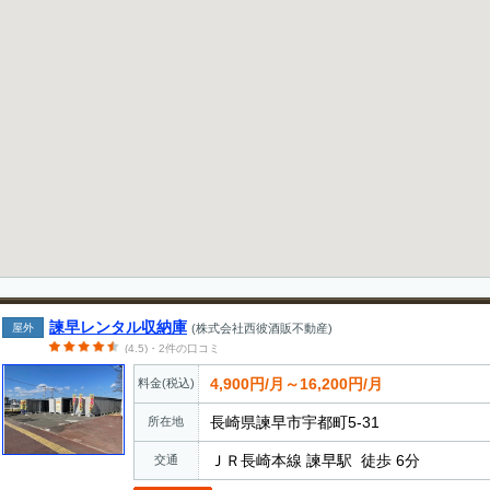
諫早レンタル収納庫
屋外
(株式会社西彼酒販不動産)
(4.5)・2件の口コミ
4,900円/月～16,200円/月
料金(税込)
長崎県諫早市宇都町5-31
所在地
ＪＲ長崎本線 諫早駅 徒歩 6分
交通