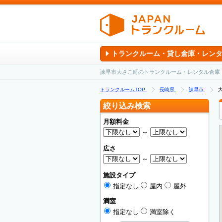
トランクルーム・貸し倉庫・レン
諫早市大さこ町のトランクルーム・レンタル倉庫
トランクルームTOP
長崎県
諫早市
絞り込み検索
月額料金
～
広さ
～
施設タイプ
指定なし
屋内
屋外
満室
指定なし
満室除く