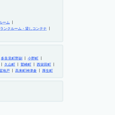
ルーム
トランクルーム・貸しコンテナ
多良見町野副
小野町
久山町
鷲崎町
西栄田町
冨地戸
高来町神津倉
厚生町