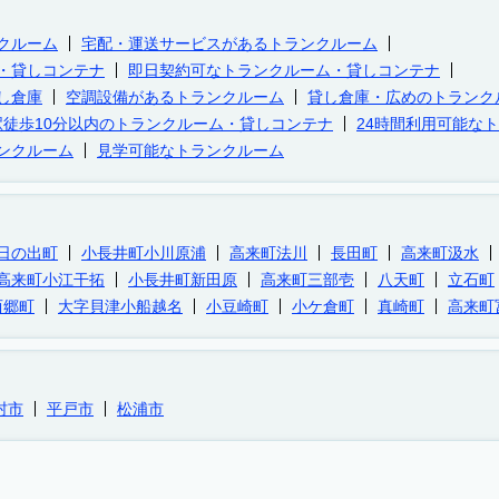
クルーム
宅配・運送サービスがあるトランクルーム
・貸しコンテナ
即日契約可なトランクルーム・貸しコンテナ
し倉庫
空調設備があるトランクルーム
貸し倉庫・広めのトランク
駅徒歩10分以内のトランクルーム・貸しコンテナ
24時間利用可能な
ンクルーム
見学可能なトランクルーム
日の出町
小長井町小川原浦
高来町法川
長田町
高来町汲水
高来町小江干拓
小長井町新田原
高来町三部壱
八天町
立石町
西郷町
大字貝津小船越名
小豆崎町
小ケ倉町
真崎町
高来町
村市
平戸市
松浦市