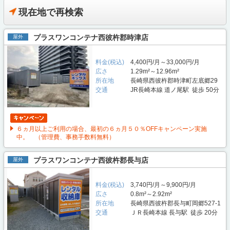
現在地で再検索
プラスワンコンテナ西彼杵郡時津店
屋外
料金(税込)
4,400円/月～33,000円/月
広さ
1.29m²～12.96m²
所在地
長崎県西彼杵郡時津町左底郷29
交通
JR長崎本線 道ノ尾駅 徒歩 50分
６ヵ月以上ご利用の場合、最初の６ヵ月５０％OFFキャンペーン実施
中。 （管理費、事務手数料無料）
プラスワンコンテナ西彼杵郡長与店
屋外
料金(税込)
3,740円/月～9,900円/月
広さ
0.8m²～2.92m²
所在地
長崎県西彼杵郡長与町岡郷527-1
交通
ＪＲ長崎本線 長与駅 徒歩 20分