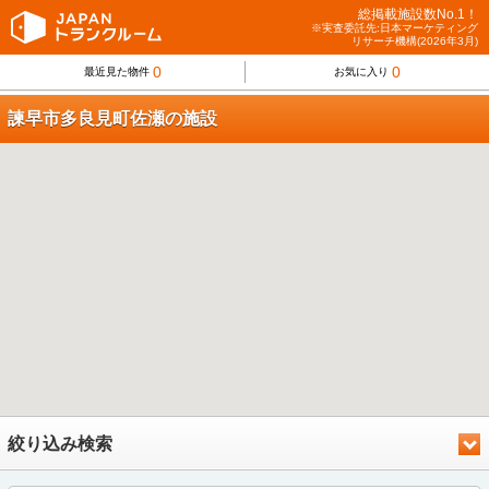
総掲載施設数No.1！
※実査委託先:日本マーケティング
リサーチ機構(2026年3月)
0
0
最近見た物件
お気に入り
諫早市多良見町佐瀬の施設
絞り込み検索