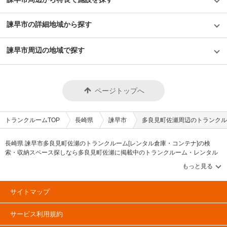
諫早市の詳細地域から探す
諫早市周辺の地域で探す
ページトップへ
トランクルームTOP
長崎県
諫早市
多良見町佐瀬周辺のトランクル
長崎県 諫早市多良見町佐瀬のトランクルーム[レンタル倉庫・コンテナ]の検
索・収納スペース探しなら多良見町佐瀬に掲載中のトランクルーム・レンタル
倉庫・レンタルコンテナなどの収納スペースを、借りたい地域から探して、広
さ・料金[賃料]・セキュリティ・空調完備・24時間出し入れ可能などの希望条件
で絞込み！豊富な物件数から様々な方法でご希望の収納スペースを簡単に探せ
るトランクルーム情報サイトです。多良見町佐瀬で気になるトランクルームを
サイトマップ
見つけたら、メールか電話でお問合せが可能です（無料）。
サービス利用規約