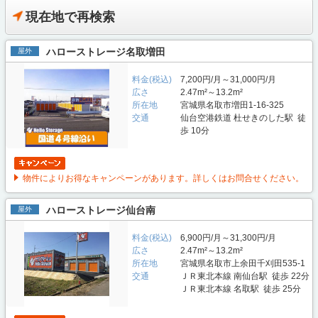
現在地で再検索
ハローストレージ名取増田
屋外
料金(税込)
7,200円/月～31,000円/月
広さ
2.47m²～13.2m²
所在地
宮城県名取市増田1-16-325
交通
仙台空港鉄道 杜せきのした駅 徒
歩 10分
物件によりお得なキャンペーンがあります。詳しくはお問合せください。
ハローストレージ仙台南
屋外
料金(税込)
6,900円/月～31,300円/月
広さ
2.47m²～13.2m²
所在地
宮城県名取市上余田千刈田535-1
交通
ＪＲ東北本線 南仙台駅 徒歩 22分
ＪＲ東北本線 名取駅 徒歩 25分