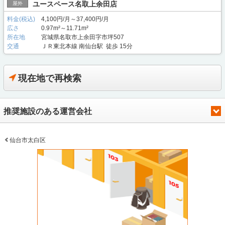
ユースペース名取上余田店
屋外
料金(税込)
4,100円/月～37,400円/月
広さ
0.97m²～11.71m²
所在地
宮城県名取市上余田字市坪507
交通
ＪＲ東北本線 南仙台駅 徒歩 15分
現在地で再検索
推奨施設のある運営会社
仙台市太白区