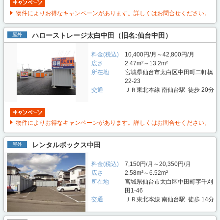
物件によりお得なキャンペーンがあります。詳しくはお問合せください。
ハローストレージ太白中田（旧名:仙台中田）
屋外
料金(税込)
10,400円/月～42,800円/月
広さ
2.47m²～13.2m²
所在地
宮城県仙台市太白区中田町二軒橋
22-23
交通
ＪＲ東北本線 南仙台駅 徒歩 20分
物件によりお得なキャンペーンがあります。詳しくはお問合せください。
レンタルボックス中田
屋外
料金(税込)
7,150円/月～20,350円/月
広さ
2.58m²～6.52m²
所在地
宮城県仙台市太白区中田町字千刈
田1-46
交通
ＪＲ東北本線 南仙台駅 徒歩 14分