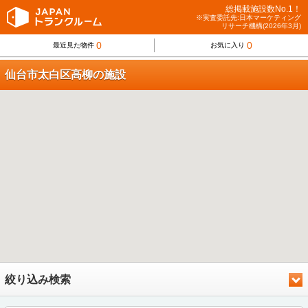
総掲載施設数No.1！
※実査委託先:日本マーケティング
リサーチ機構(2026年3月)
0
0
最近見た物件
お気に入り
仙台市太白区高柳の施設
絞り込み検索