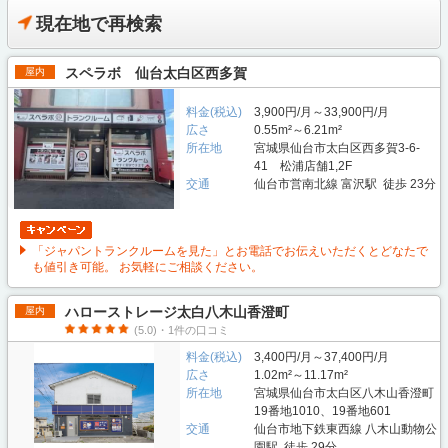
現在地で再検索
スペラボ 仙台太白区西多賀
屋内
料金(税込)
3,900円/月～33,900円/月
広さ
0.55m²～6.21m²
所在地
宮城県仙台市太白区西多賀3-6-
41 松浦店舗1,2F
交通
仙台市営南北線 富沢駅 徒歩 23分
「ジャパントランクルームを見た」とお電話でお伝えいただくとどなたで
も値引き可能。 お気軽にご相談ください。
ハローストレージ太白八木山香澄町
屋内
(5.0)・1件の口コミ
料金(税込)
3,400円/月～37,400円/月
広さ
1.02m²～11.17m²
所在地
宮城県仙台市太白区八木山香澄町
19番地1010、19番地601
交通
仙台市地下鉄東西線 八木山動物公
園駅 徒歩 29分