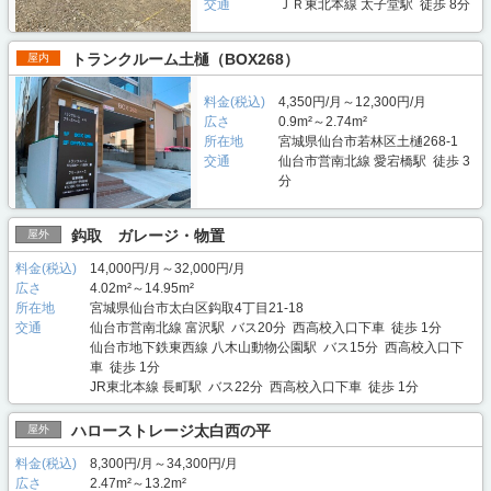
交通
ＪＲ東北本線 太子堂駅 徒歩 8分
トランクルーム土樋（BOX268）
屋内
料金(税込)
4,350円/月～12,300円/月
広さ
0.9m²～2.74m²
所在地
宮城県仙台市若林区土樋268-1
交通
仙台市営南北線 愛宕橋駅 徒歩 3
分
鈎取 ガレージ・物置
屋外
料金(税込)
14,000円/月～32,000円/月
広さ
4.02m²～14.95m²
所在地
宮城県仙台市太白区鈎取4丁目21-18
交通
仙台市営南北線 富沢駅 バス20分 西高校入口下車 徒歩 1分
仙台市地下鉄東西線 八木山動物公園駅 バス15分 西高校入口下
車 徒歩 1分
JR東北本線 長町駅 バス22分 西高校入口下車 徒歩 1分
ハローストレージ太白西の平
屋外
料金(税込)
8,300円/月～34,300円/月
広さ
2.47m²～13.2m²