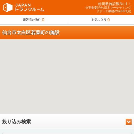
総掲載施設数No.1！
※実査委託先:日本マーケティング
リサーチ機構(2026年3月)
0
0
最近見た物件
お気に入り
仙台市太白区若葉町の施設
絞り込み検索