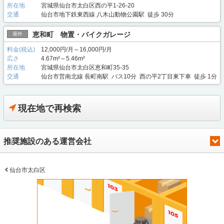
所在地
宮城県仙台市太白区西の平1-26-20
交通
仙台市地下鉄東西線 八木山動物公園駅 徒歩 30分
恵和町 物置・バイクガレージ
屋外
料金(税込)
12,000円/月～16,000円/月
広さ
4.67m²～5.46m²
所在地
宮城県仙台市太白区恵和町35-35
交通
仙台市営南北線 長町南駅 バス10分 西の平2丁目東下車 徒歩 1分
現在地で再検索
推奨施設のある運営会社
仙台市太白区