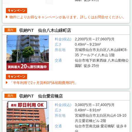
物件によりお得なキャンペーンがあります。詳しくはお問合せください。
収納PiT 仙台八木山緑町店
屋内
料金(税込)
2,200円/月～27,060円/月
広さ
0.49m²～9.23m²
所在地
宮城県仙台市太白区八木山緑町8-
35 アールアイ八木山 1階
交通
仙台市地下鉄東西線 八木山動物公
園駅 徒歩 25分
「半年利用で2ヶ月賃料0円&初期費用0円」
収納PiT 仙台愛宕橋店
屋内
料金(税込)
3,080円/月～37,400円/月
広さ
0.49m²～8.91m²
所在地
宮城県仙台市太白区向山4-19-10
共立愛宕橋ビル 2階
交通
仙台市営南北線 愛宕橋駅 徒歩 8
分