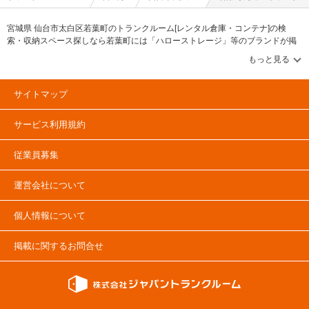
宮城県 仙台市太白区若葉町のトランクルーム[レンタル倉庫・コンテナ]の検
索・収納スペース探しなら若葉町には「ハローストレージ」等のブランドが掲
載されています。借りたい地域から探して、広さ・料金[賃料]・セキュリティ・
空調完備・24時間出し入れ可能などの希望条件で絞込み！豊富な物件数から
様々な方法でご希望の収納スペースを簡単に探せるトランクルーム情報サイト
です。若葉町で気になるトランクルームを見つけたら、メールか電話でお問合
サイトマップ
せが可能です（無料）。
サービス利用規約
従業員募集
運営会社について
個人情報について
掲載に関するお問合せ