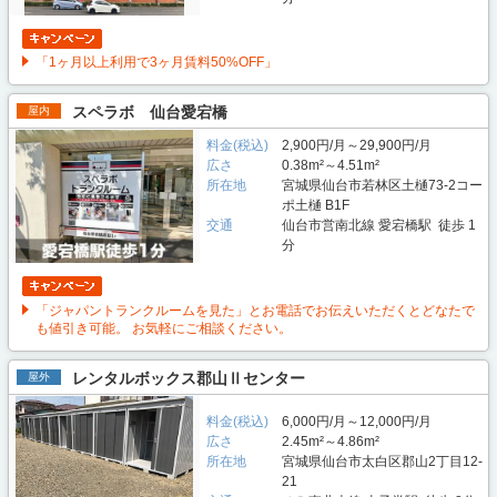
「1ヶ月以上利用で3ヶ月賃料50%OFF」
スペラボ 仙台愛宕橋
屋内
料金(税込)
2,900円/月～29,900円/月
広さ
0.38m²～4.51m²
所在地
宮城県仙台市若林区土樋73-2コー
ポ土樋 B1F
交通
仙台市営南北線 愛宕橋駅 徒歩 1
分
「ジャパントランクルームを見た」とお電話でお伝えいただくとどなたで
も値引き可能。 お気軽にご相談ください。
レンタルボックス郡山Ⅱセンター
屋外
料金(税込)
6,000円/月～12,000円/月
広さ
2.45m²～4.86m²
所在地
宮城県仙台市太白区郡山2丁目12-
21