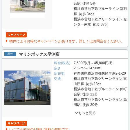
台駅 徒歩 5分
横浜市営地下鉄ブルーライン 新羽
駅 徒歩 34分
横浜市営地下鉄グリーンライン セ
ンター南駅 徒歩 37分
物件によりお得なキャンペーンがあります。詳しくはお問合せください。
マリンボックス早渕店
屋外
料金(税込)
7,590円/月～45,800円/月
広さ
2.59m²～14.58m²
所在地
神奈川県横浜市都筑区早渕2-1-20
交通
横浜市営地下鉄グリーンライン 東
山田駅 徒歩 13分
横浜市営地下鉄ブルーライン 仲町
台駅 徒歩 22分
横浜市営地下鉄グリーンライン 高
田駅 徒歩 30分
もっと見る
いつでも初月の日割り賃料が無料です