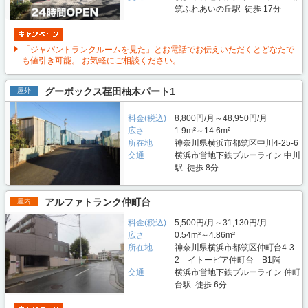
筑ふれあいの丘駅 徒歩 17分
「ジャパントランクルームを見た」とお電話でお伝えいただくとどなたで
も値引き可能。 お気軽にご相談ください。
グーボックス荏田柚木パート1
屋外
料金(税込)
8,800円/月～48,950円/月
広さ
1.9m²～14.6m²
所在地
神奈川県横浜市都筑区中川4-25-6
交通
横浜市営地下鉄ブルーライン 中川
駅 徒歩 8分
アルファトランク仲町台
屋内
料金(税込)
5,500円/月～31,130円/月
広さ
0.54m²～4.86m²
所在地
神奈川県横浜市都筑区仲町台4-3-
2 イトーピア仲町台 B1階
交通
横浜市営地下鉄ブルーライン 仲町
台駅 徒歩 6分