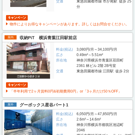
交通
東急田園都市線 市が尾駅 徒歩 25
分
物件によりお得なキャンペーンがあります。詳しくはお問合せください。
収納PiT 横浜青葉江田駅前店
屋内
料金(税込)
3,080円/月～34,100円/月
広さ
0.49m²～5.51m²
所在地
神奈川県横浜市青葉区荏田町
2361 林ビル 2階 2B号室
交通
東急田園都市線 江田駅 徒歩 2分
「半年利用で2ヶ月賃料0円&初期費用0円」or「3ヶ月だけ50％OFF」
グーボックス星谷パート1
屋外
料金(税込)
6,050円/月～47,850円/月
広さ
2.6m²～14.6m²
所在地
神奈川県横浜市都筑区池辺町
2046