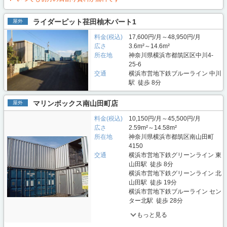
ライダーピット荏田柚木パート1
屋外
料金(税込)
17,600円/月～48,950円/月
広さ
3.6m²～14.6m²
所在地
神奈川県横浜市都筑区区中川4-
25-6
交通
横浜市営地下鉄ブルーライン 中川
駅 徒歩 8分
マリンボックス南山田町店
屋外
料金(税込)
10,150円/月～45,500円/月
広さ
2.59m²～14.58m²
所在地
神奈川県横浜市都筑区南山田町
4150
交通
横浜市営地下鉄グリーンライン 東
山田駅 徒歩 8分
横浜市営地下鉄グリーンライン 北
山田駅 徒歩 19分
横浜市営地下鉄ブルーライン セン
ター北駅 徒歩 28分
もっと見る