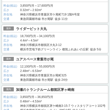
料金(税込)
3,850円/月～17,600円/月
広さ
0.32m²～2.92m²
所在地
神奈川県横浜市青葉区市ケ尾町719 1階A号室
交通
東急田園都市線 市が尾駅 徒歩 11分
ライダーピット大丸
屋外
料金(税込)
18,700円/月～34,100円/月
広さ
4.4m²～4.5m²
所在地
神奈川県横浜市都筑区大丸3-12
交通
横浜市営地下鉄グリーンライン 都筑ふれあいの丘駅 徒歩 5分
ユアスペース青葉市が尾
屋外
料金(税込)
12,100円/月～55,000円/月
広さ
2.48m²～6.53m²
所在地
神奈川県横浜市青葉区市が尾町325
交通
東急田園都市線 市が尾駅 徒歩 24分
加瀬のトランクルーム都筑区茅ヶ崎南
屋内
料金(税込)
3,850円/月～36,850円/月
広さ
0.48m²～4.53m²
所在地
神奈川県横浜市都筑区茅ケ崎南3-15-7 ウィスタリアコート102号