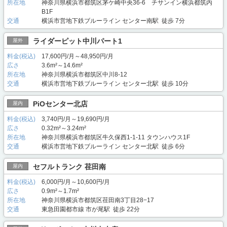
所在地
神奈川県横浜市都筑区茅ケ崎中央36-6 チサンイン横浜都筑内
B1F
交通
横浜市営地下鉄ブルーライン センター南駅 徒歩 7分
ライダーピット中川パート1
屋外
料金(税込)
17,600円/月～48,950円/月
広さ
3.6m²～14.6m²
所在地
神奈川県横浜市都筑区中川8-12
交通
横浜市営地下鉄ブルーライン センター北駅 徒歩 10分
PiOセンター北店
屋内
料金(税込)
3,740円/月～19,690円/月
広さ
0.32m²～3.24m²
所在地
神奈川県横浜市都筑区牛久保西1-1-11 タウンハウス1F
交通
横浜市営地下鉄ブルーライン センター北駅 徒歩 6分
セフルトランク 荏田南
屋内
料金(税込)
6,000円/月～10,600円/月
広さ
0.9m²～1.7m²
所在地
神奈川県横浜市都筑区荏田南3丁目28−17
交通
東急田園都市線 市が尾駅 徒歩 22分