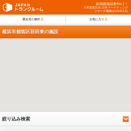
総掲載施設数No.1！
※実査委託先:日本マーケティング
リサーチ機構(2026年3月)
0
0
最近見た物件
お気に入り
横浜市都筑区荏田東の施設
絞り込み検索