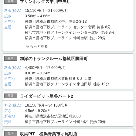
マリンボックス中川中央店
屋外
料金(税込)
15,110円/月～21,000円/月
広さ
3.56m²～4.86m²
所在地
神奈川県横浜市都筑区中川中央2-3-13
交通
横浜市営地下鉄ブルーライン センター南駅 徒歩 6分
横浜市営地下鉄グリーンライン センター北駅 徒歩 8分
横浜市営地下鉄ブルーライン 仲町台駅 徒歩 29分
もっと見る
加瀬のトランクルーム都筑区勝田町
屋内
料金(税込)
4,400円/月～17,600円/月
広さ
0.81m²～3.24m²
所在地
神奈川県横浜市都筑区勝田町６８３ １階
交通
横浜市営地下鉄グリーンライン 東山田駅 徒歩 19分
ライダーピット星谷パート2
屋外
料金(税込)
18,150円/月～34,100円/月
広さ
4.5m²～9.20m²
所在地
神奈川県横浜市都筑区池辺町2008
交通
横浜市営地下鉄ブルーライン 仲町台駅 徒歩 20分
収納PiT 横浜青葉市ヶ尾町店
屋内