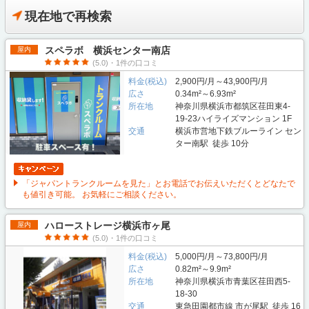
現在地で再検索
スペラボ 横浜センター南店
屋内
(5.0)・1件の口コミ
料金(税込)
2,900円/月～43,900円/月
広さ
0.34m²～6.93m²
所在地
神奈川県横浜市都筑区荏田東4-
19-23ハイライズマンション 1F
交通
横浜市営地下鉄ブルーライン セン
ター南駅 徒歩 10分
「ジャパントランクルームを見た」とお電話でお伝えいただくとどなたで
も値引き可能。 お気軽にご相談ください。
ハローストレージ横浜市ヶ尾
屋内
(5.0)・1件の口コミ
料金(税込)
5,000円/月～73,800円/月
広さ
0.82m²～9.9m²
所在地
神奈川県横浜市青葉区荏田西5-
18-30
交通
東急田園都市線 市が尾駅 徒歩 16