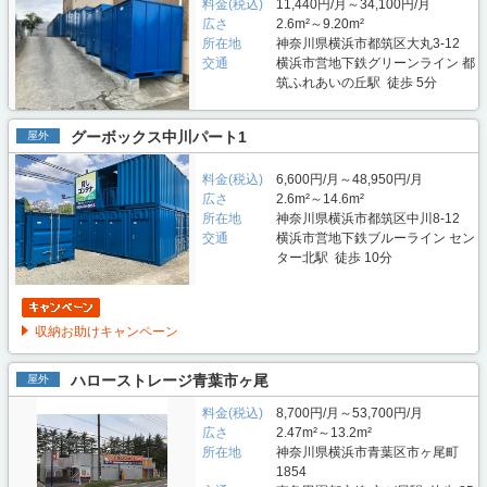
料金(税込)
11,440円/月～34,100円/月
広さ
2.6m²～9.20m²
所在地
神奈川県横浜市都筑区大丸3-12
交通
横浜市営地下鉄グリーンライン 都
筑ふれあいの丘駅 徒歩 5分
グーボックス中川パート1
屋外
料金(税込)
6,600円/月～48,950円/月
広さ
2.6m²～14.6m²
所在地
神奈川県横浜市都筑区中川8-12
交通
横浜市営地下鉄ブルーライン セン
ター北駅 徒歩 10分
収納お助けキャンペーン
ハローストレージ青葉市ヶ尾
屋外
料金(税込)
8,700円/月～53,700円/月
広さ
2.47m²～13.2m²
所在地
神奈川県横浜市青葉区市ヶ尾町
1854