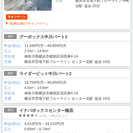
交通
横浜市営地下鉄ブルーライン 仲町
台駅 徒歩 20分
収納お助けキャンペーン
グーボックス中川パート2
屋外
料金(税込)
11,440円/月～48,950円/月
広さ
2.5m²～14.6m²
所在地
神奈川県横浜市都筑区荏田東4-14
交通
横浜市営地下鉄ブルーライン センター北駅 徒歩 10分
ライダーピット中川パート2
屋外
料金(税込)
18,700円/月～48,950円/月
広さ
4.5m²～14.6m²
所在地
神奈川県横浜市都筑区荏田東4-14
交通
横浜市営地下鉄ブルーライン センター北駅 徒歩 10分
イナバボックスセンター南店
屋内
(4.0)・1件の口コミ
料金(税込)
4,510円/月～34,210円/月
広さ
0.65m²～6.74m²