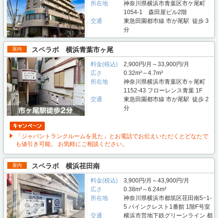
所在地
神奈川県横浜市青葉区市ケ尾町
1054-1 森田屋ビル2階
交通
東急田園都市線 市が尾駅 徒歩 3
分
スペラボ 横浜青葉市ヶ尾
屋内
料金(税込)
2,900円/月～33,900円/月
広さ
0.32m²～4.7m²
所在地
神奈川県横浜市青葉区市ヶ尾町
1152-43 フローレンス青葉 1F
交通
東急田園都市線 市が尾駅 徒歩 2
分
「ジャパントランクルームを見た」とお電話でお伝えいただくとどなたで
も値引き可能。 お気軽にご相談ください。
スペラボ 横浜荏田南
屋内
料金(税込)
3,900円/月～43,900円/月
広さ
0.38m²～6.24m²
所在地
神奈川県横浜市都筑区荏田南5−1-
5 パインクレスト1番館 1階F号室
交通
横浜市営地下鉄グリーンライン 都