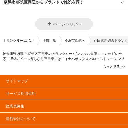
横浜市都筑区周辺からブランドで施設を探す
ページトップへ
トランクルームTOP
神奈川県
横浜市都筑区
荏田東周辺のトランク
神奈川県 横浜市都筑区荏田東のトランクルーム[レンタル倉庫・コンテナ]の検
索・収納スペース探しなら荏田東には「イナバボックス,ハローストレージ,マリ
ンボックス,ユアスペース,加瀬のトランクルーム」等のブランドが掲載されてい
ます。借りたい地域から探して、広さ・料金[賃料]・セキュリティ・空調完備・
24時間出し入れ可能などの希望条件で絞込み！豊富な物件数から様々な方法で
ご希望の収納スペースを簡単に探せるトランクルーム情報サイトです。荏田東
サイトマップ
で気になるトランクルームを見つけたら、メールか電話でお問合せが可能です
（無料）。
サービス利用規約
従業員募集
運営会社について