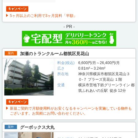
5ヶ月以上のご利用で3ヶ月賃料「半額」
- PR -
加瀬のトランクルーム都筑区見花山
屋内
料金(税込)
6,600円/月～26,400円/月
広さ
0.81m²～3.24m²
所在地
神奈川県横浜市都筑区見花山３
０-７ プラーズ見花山 １階
交通
横浜市営地下鉄グリーンライン 都
筑ふれあいの丘駅 徒歩 12分
新規ご契約で月額使用料がお安くなるキャンペーンを実施している物件も
ございます。お気軽にお問い合わせください。
グーボックス大丸
屋外