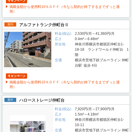
掲載金額から使用料10％ＯＦＦ（今なら契約が終了するまでずっと適
用）
アルファトランク仲町台Ⅱ
屋内
料金(税込)
2,530円/月～41,360円/月
広さ
0.4m²～6.48m²
所在地
神奈川県横浜市都筑区仲町台1-
18-18 ランドワールド仲町台 1
階
交通
横浜市営地下鉄ブルーライン 仲町
台駅 徒歩 4分
掲載金額から使用料10％ＯＦＦ（今なら契約が終了するまでずっと適
用）
ハローストレージ仲町台
屋外
料金(税込)
7,920円/月～27,900円/月
広さ
1.5m²～4.18m²
所在地
神奈川県横浜市都筑区仲町台1-
10-11
交通
横浜市営地下鉄ブルーライン 仲町