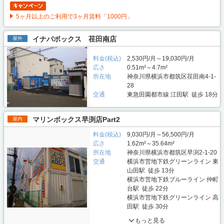
5ヶ月以上のご利用で3ヶ月賃料「1000円」
イナバボックス 荏田南店
屋外
料金(税込)
2,530円/月～19,030円/月
広さ
0.51m²～4.7m²
所在地
神奈川県横浜市都筑区荏田南4-1-
28
交通
東急田園都市線 江田駅 徒歩 18分
マリンボックス早渕店Part2
屋内
料金(税込)
9,030円/月～56,500円/月
広さ
1.62m²～35.64m²
所在地
神奈川県横浜市都筑区早渕2-1-20
交通
横浜市営地下鉄グリーンライン 東
山田駅 徒歩 13分
横浜市営地下鉄ブルーライン 仲町
台駅 徒歩 22分
横浜市営地下鉄グリーンライン 高
田駅 徒歩 30分
もっと見る