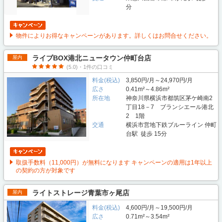
分
物件によりお得なキャンペーンがあります。詳しくはお問合せください。
ライブBOX港北ニュータウン仲町台店
屋内
(5.0)・1件の口コミ
料金(税込)
3,850円/月～24,970円/月
広さ
0.41m²～4.86m²
所在地
神奈川県横浜市都筑区茅ケ崎南2
丁目18－7 ブランシエール港北
2 1階
交通
横浜市営地下鉄ブルーライン 仲町
台駅 徒歩 15分
取扱手数料（11,000円）が無料になります キャンペーンの適用は1年以上
の契約の方が対象です
ライトストレージ青葉市ヶ尾店
屋内
料金(税込)
4,600円/月～19,500円/月
広さ
0.71m²～3.54m²