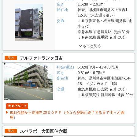
広さ
1.62m²～2.91m²
所在地
神奈川県横浜市鶴見区上末吉1-
12-10（末吉通り沿い）
交通
ＪＲ京浜東北・根岸線 鶴見駅 徒
歩 27分
京急本線 京急鶴見駅 徒歩 31分
ＪＲ南武線 尻手駅 徒歩 26分
もっと見る
アルファトランク日吉
屋内
料金(税込)
6,820円/月～42,460円/月
広さ
0.81m²～6.75m²
所在地
神奈川県川崎市幸区南加瀬4-14-
18 メゾンＷＡＴ 1階
交通
東急東横線 日吉駅 徒歩 20分
ＪＲ横須賀線 新川崎駅 徒歩 20分
掲載金額から使用料20％ＯＦＦ（今なら契約が終了するまでずっと適
用）
スペラボ 大田区仲六郷
屋内