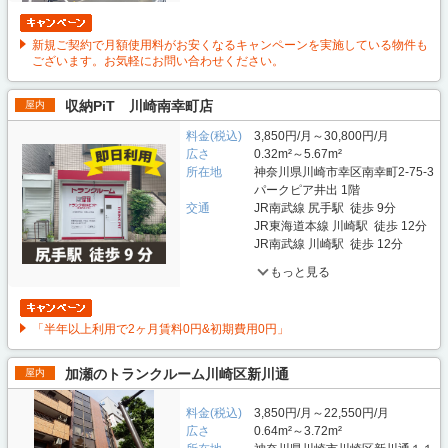
新規ご契約で月額使用料がお安くなるキャンペーンを実施している物件も
ございます。お気軽にお問い合わせください。
収納PiT 川崎南幸町店
屋内
料金(税込)
3,850円/月～30,800円/月
広さ
0.32m²～5.67m²
所在地
神奈川県川崎市幸区南幸町2-75-3
パークピア井出 1階
交通
JR南武線 尻手駅 徒歩 9分
JR東海道本線 川崎駅 徒歩 12分
JR南武線 川崎駅 徒歩 12分
もっと見る
「半年以上利用で2ヶ月賃料0円&初期費用0円」
加瀬のトランクルーム川崎区新川通
屋内
料金(税込)
3,850円/月～22,550円/月
広さ
0.64m²～3.72m²