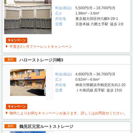
料金(税込)
5,500円/月～18,700円/月
広さ
1.98m²～3.6m²
所在地
東京都大田区仲六郷4-28-1
交通
京急本線 六郷土手駅 徒歩 1分
平置き2ヶ月フリーレントキャンペーン
ハローストレージ川崎3
屋内
料金(税込)
4,600円/月～36,700円/月
広さ
0.82m²～6.6m²
所在地
神奈川県横浜市鶴見区矢向1-20
交通
ＪＲ南武線 尻手駅 徒歩 15分
物件によりお得なキャンペーンがあります。詳しくはお問合せください。
鶴見区元宮ルートストレージ
屋内