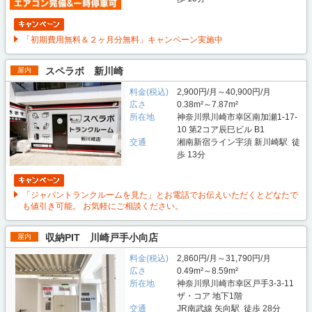
「初期費用無料＆２ヶ月分無料」キャンペーン実施中
スペラボ 新川崎
屋内
料金(税込)
2,900円/月～40,900円/月
広さ
0.38m²～7.87m²
所在地
神奈川県川崎市幸区南加瀬1-17-
10 第2コア辰巳ビル B1
交通
湘南新宿ライン宇須 新川崎駅 徒
歩 13分
「ジャパントランクルームを見た」とお電話でお伝えいただくとどなたで
も値引き可能。 お気軽にご相談ください。
収納PIT 川崎戸手小向店
屋内
料金(税込)
2,860円/月～31,790円/月
広さ
0.49m²～8.59m²
所在地
神奈川県川崎市幸区戸手3-3-11
ザ・コア 地下1階
交通
JR南武線 矢向駅 徒歩 28分