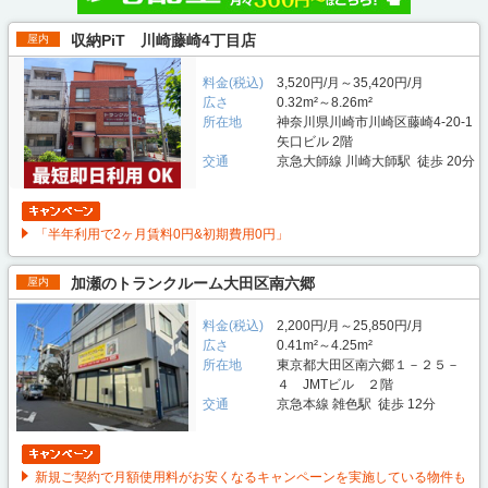
収納PiT 川崎藤崎4丁目店
屋内
料金(税込)
3,520円/月～35,420円/月
広さ
0.32m²～8.26m²
所在地
神奈川県川崎市川崎区藤崎4-20-1
矢口ビル 2階
交通
京急大師線 川崎大師駅 徒歩 20分
「半年利用で2ヶ月賃料0円&初期費用0円」
加瀬のトランクルーム大田区南六郷
屋内
料金(税込)
2,200円/月～25,850円/月
広さ
0.41m²～4.25m²
所在地
東京都大田区南六郷１－２５－
４ JMTビル ２階
交通
京急本線 雑色駅 徒歩 12分
新規ご契約で月額使用料がお安くなるキャンペーンを実施している物件も