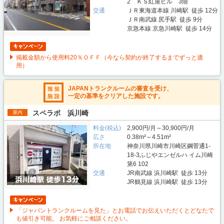
2 ＫＳ紅屋ビル 3階
交通
ＪＲ東海道本線 川崎駅 徒歩 12分
ＪＲ南武線 尻手駅 徒歩 9分
京急本線 京急川崎駅 徒歩 14分
掲載金額から使用料20％ＯＦＦ（今なら契約が終了するまでずっと適
用）
JAPANトランクルームの審査を受け、
一定の基準をクリアした施設です。
スペラボ 浜川崎
屋内
料金(税込)
2,900円/月～30,900円/月
広さ
0.38m²～4.51m²
所在地
神奈川県川崎市川崎区鋼菅通1-
18-3ふじやエンゼルハ イム川崎
第6 102
交通
JR南武線 浜川崎駅 徒歩 13分
JR鶴見線 浜川崎駅 徒歩 13分
「ジャパントランクルームを見た」とお電話でお伝えいただくとどなたで
も値引き可能。 お気軽にご相談ください。