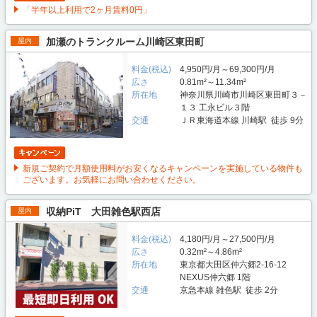
「半年以上利用で2ヶ月賃料0円」
加瀬のトランクルーム川崎区東田町
屋内
料金(税込)
4,950円/月～69,300円/月
広さ
0.81m²～11.34m²
所在地
神奈川県川崎市川崎区東田町３－
１３ 工永ビル３階
交通
ＪＲ東海道本線 川崎駅 徒歩 9分
新規ご契約で月額使用料がお安くなるキャンペーンを実施している物件も
ございます。お気軽にお問い合わせください。
収納PiT 大田雑色駅西店
屋内
料金(税込)
4,180円/月～27,500円/月
広さ
0.32m²～4.86m²
所在地
東京都大田区仲六郷2-16-12
NEXUS仲六郷 1階
交通
京急本線 雑色駅 徒歩 2分