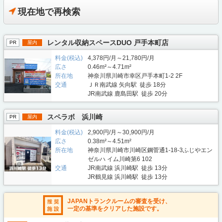
現在地で再検索
レンタル収納スペースDUO 戸手本町店
PR
屋内
料金(税込)
4,378円/月～21,780円/月
広さ
0.46m²～4.71m²
所在地
神奈川県川崎市幸区戸手本町1-2 2F
交通
ＪＲ南武線 矢向駅 徒歩 18分
JR南武線 鹿島田駅 徒歩 20分
スペラボ 浜川崎
PR
屋内
料金(税込)
2,900円/月～30,900円/月
広さ
0.38m²～4.51m²
所在地
神奈川県川崎市川崎区鋼菅通1-18-3ふじやエン
ゼルハ イム川崎第6 102
交通
JR南武線 浜川崎駅 徒歩 13分
JR鶴見線 浜川崎駅 徒歩 13分
JAPANトランクルームの審査を受け、
一定の基準をクリアした施設です。