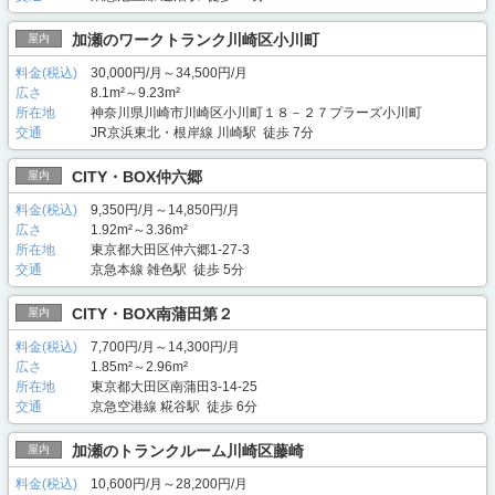
加瀬のワークトランク川崎区小川町
屋内
料金(税込)
30,000円/月～34,500円/月
広さ
8.1m²～9.23m²
所在地
神奈川県川崎市川崎区小川町１８－２７プラーズ小川町
交通
JR京浜東北・根岸線 川崎駅 徒歩 7分
CITY・BOX仲六郷
屋内
料金(税込)
9,350円/月～14,850円/月
広さ
1.92m²～3.36m²
所在地
東京都大田区仲六郷1-27-3
交通
京急本線 雑色駅 徒歩 5分
CITY・BOX南蒲田第２
屋内
料金(税込)
7,700円/月～14,300円/月
広さ
1.85m²～2.96m²
所在地
東京都大田区南蒲田3-14-25
交通
京急空港線 糀谷駅 徒歩 6分
加瀬のトランクルーム川崎区藤崎
屋内
料金(税込)
10,600円/月～28,200円/月