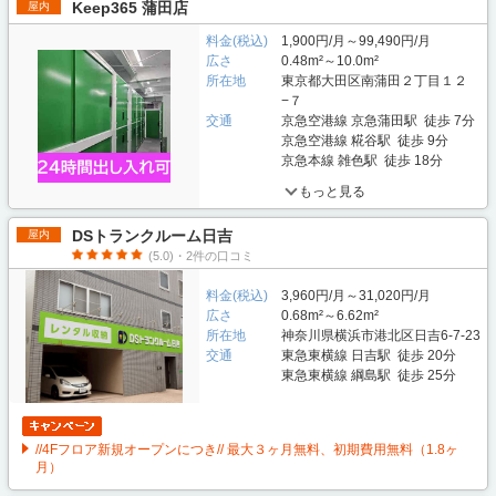
Keep365 蒲田店
屋内
料金(税込)
1,900円/月～99,490円/月
広さ
0.48m²～10.0m²
所在地
東京都大田区南蒲田２丁目１２
−７
交通
京急空港線 京急蒲田駅 徒歩 7分
京急空港線 糀谷駅 徒歩 9分
京急本線 雑色駅 徒歩 18分
もっと見る
DSトランクルーム日吉
屋内
(5.0)・2件の口コミ
料金(税込)
3,960円/月～31,020円/月
広さ
0.68m²～6.62m²
所在地
神奈川県横浜市港北区日吉6-7-23
交通
東急東横線 日吉駅 徒歩 20分
東急東横線 綱島駅 徒歩 25分
//4Fフロア新規オープンにつき// 最大３ヶ月無料、初期費用無料（1.8ヶ
月）