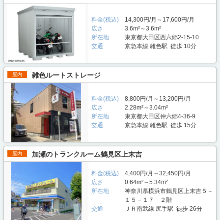
料金(税込)
14,300円/月～17,600円/月
広さ
3.6m²～3.6m²
所在地
東京都大田区西六郷2-15-10
交通
京急本線 雑色駅 徒歩 10分
雑色ルートストレージ
屋内
料金(税込)
8,800円/月～13,200円/月
広さ
2.28m²～3.04m²
所在地
東京都大田区仲六郷4-36-9
交通
京急本線 雑色駅 徒歩 15分
加瀬のトランクルーム鶴見区上末吉
屋内
料金(税込)
4,400円/月～32,450円/月
広さ
0.64m²～5.34m²
所在地
神奈川県横浜市鶴見区上末吉５－
１５－１７ ２階
交通
ＪＲ南武線 尻手駅 徒歩 26分