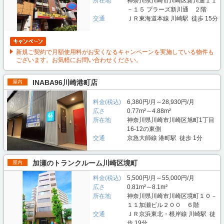
所在地
神奈川県川崎市川崎区新川通１１
－１５ プラーズ新川通 ２階
交通
ＪＲ東海道本線 川崎駅 徒歩 15分
新規ご契約で月額使用料がお安くなるキャンペーンを実施している物件も
ございます。お気軽にお問い合わせください。
INABA96川崎港町店
屋内
料金(税込)
6,380円/月～28,930円/月
広さ
0.77m²～4.88m²
所在地
神奈川県川崎市川崎区旭町1丁目
16-12の東側
交通
京急大師線 港町駅 徒歩 1分
加瀬のトランクルーム川崎区境町
屋内
料金(税込)
5,500円/月～55,000円/月
広さ
0.81m²～8.1m²
所在地
神奈川県川崎市川崎区境町１０－
１１加瀬ビル２００ ６階
交通
ＪＲ京浜東北・根岸線 川崎駅 徒
歩 19分