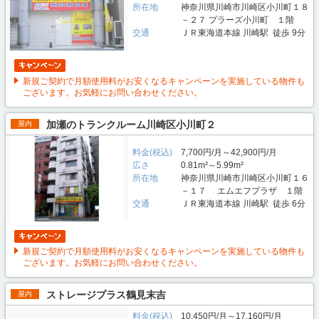
所在地
神奈川県川崎市川崎区小川町１８
－２７ プラーズ小川町 １階
交通
ＪＲ東海道本線 川崎駅 徒歩 9分
新規ご契約で月額使用料がお安くなるキャンペーンを実施している物件も
ございます。お気軽にお問い合わせください。
加瀬のトランクルーム川崎区小川町２
屋内
料金(税込)
7,700円/月～42,900円/月
広さ
0.81m²～5.99m²
所在地
神奈川県川崎市川崎区小川町１６
－１７ エムエフプラザ １階
交通
ＪＲ東海道本線 川崎駅 徒歩 6分
新規ご契約で月額使用料がお安くなるキャンペーンを実施している物件も
ございます。お気軽にお問い合わせください。
ストレージプラス鶴見末吉
屋内
料金(税込)
10,450円/月～17,160円/月