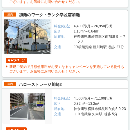
ございます。お気軽にお問い合わせください。
加瀬のワークトランク幸区南加瀬
屋内
料金(税込)
4,400円/月～26,950円/月
広さ
1.13m²～6.64m²
所在地
神奈川県川崎市幸区南加瀬５－７
－２３
交通
JR横須賀線 新川崎駅 徒歩 27分
新規ご契約で月額使用料がお安くなるキャンペーンを実施している物件も
ございます。お気軽にお問い合わせください。
ハローストレージ川崎2
屋内
料金(税込)
4,500円/月～71,100円/月
広さ
0.82m²～13.2m²
所在地
神奈川県横浜市鶴見区矢向5-9-23
交通
ＪＲ南武線 矢向駅 徒歩 5分