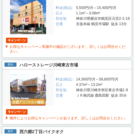
料金(税込)
5,500円/月～15,400円/月
広さ
1.1m²～3.08m²
所在地
神奈川県横浜市鶴見区元宮2-2-18
交通
京急本線 鶴見市場駅 徒歩 13分
お得なキャンペーン実施中の施設がございます。 詳しくはお問合せくだ
さい。
ハローストレージ川崎東古市場
屋外
料金(税込)
14,300円/月～58,600円/月
広さ
4.37m²～13.2m²
所在地
神奈川県川崎市幸区東古市場1-9
交通
ＪＲ南武線 鹿島田駅 徒歩 35分
物件によりお得なキャンペーンがあります。詳しくはお問合せください。
西六郷2丁目バイクオク
屋外