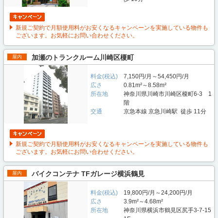
新規ご契約で月額使用料がお安くなるキャンペーンを実施している物件も
ございます。お気軽にお問い合わせください。
加瀬のトランクルーム川崎区榎町
屋内
料金(税込)
7,150円/月～54,450円/月
広さ
0.81m²～8.58m²
所在地
神奈川県川崎市川崎区榎町6-3 1
階
交通
京急本線 京急川崎駅 徒歩 11分
新規ご契約で月額使用料がお安くなるキャンペーンを実施している物件も
ございます。お気軽にお問い合わせください。
バイクコンテナ TFガレージ横浜鶴見
屋内
料金(税込)
19,800円/月～24,200円/月
広さ
3.9m²～4.68m²
所在地
神奈川県横浜市鶴見区尻手3-7-15