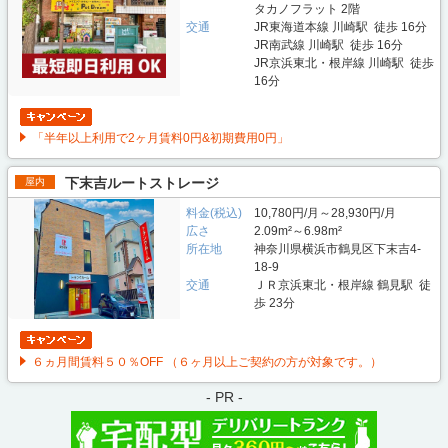
タカノフラット 2階
交通
JR東海道本線 川崎駅 徒歩 16分
JR南武線 川崎駅 徒歩 16分
JR京浜東北・根岸線 川崎駅 徒歩
16分
「半年以上利用で2ヶ月賃料0円&初期費用0円」
下末吉ルートストレージ
屋内
料金(税込)
10,780円/月～28,930円/月
広さ
2.09m²～6.98m²
所在地
神奈川県横浜市鶴見区下末吉4-
18-9
交通
ＪＲ京浜東北・根岸線 鶴見駅 徒
歩 23分
６ヵ月間賃料５０％OFF （６ヶ月以上ご契約の方が対象です。）
- PR -