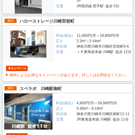
1F
交通
JR南武線 尻手駅 徒歩 5分
ハローストレージ川崎宮前町
屋内
料金(税込)
11,400円/月～18,800円/月
広さ
3.3m²～5.44m²
所在地
神奈川県川崎市川崎区宮前町9-6
交通
ＪＲ東海道本線 川崎駅 徒歩 12分
物件によりお得なキャンペーンがあります。詳しくはお問合せください。
スペラボ 川崎駅南町
屋内
料金(税込)
4,900円/月～59,900円/月
広さ
0.38m²～9.18m²
所在地
神奈川県川崎市川崎区南町12-11
交通
JR東海道本線 川崎駅 徒歩 11分