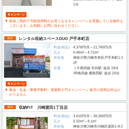
1分
新規ご契約で月額使用料がお安くなるキャンペーンを実施している物件も
ございます。お気軽にお問い合わせください。
レンタル収納スペースDUO 戸手本町店
屋内
料金(税込)
4,378円/月～21,780円/月
広さ
0.46m²～4.71m²
所在地
神奈川県川崎市幸区戸手本町1-2
2F
交通
ＪＲ南武線 矢向駅 徒歩 18分
JR南武線 鹿島田駅 徒歩 20分
敷金・礼金・事務手数料・更新料０円キャンペーン 毎月の賃料以外はか
かりません
収納PiT 川崎渡田1丁目店
屋内
料金(税込)
3,410円/月～36,300円/月
広さ
0.32m²～8.1m²
所在地
神奈川県川崎市川崎区渡田1-9-2