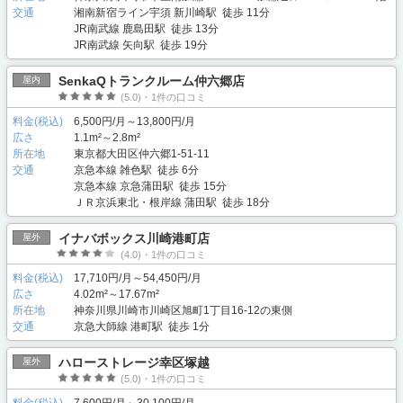
交通
湘南新宿ライン宇須 新川崎駅 徒歩 11分
JR南武線 鹿島田駅 徒歩 13分
JR南武線 矢向駅 徒歩 19分
SenkaQトランクルーム仲六郷店
屋内
(5.0)・1件の口コミ
料金(税込)
6,500円/月～13,800円/月
広さ
1.1m²～2.8m²
所在地
東京都大田区仲六郷1-51-11
交通
京急本線 雑色駅 徒歩 6分
京急本線 京急蒲田駅 徒歩 15分
ＪＲ京浜東北・根岸線 蒲田駅 徒歩 18分
イナバボックス川崎港町店
屋外
(4.0)・1件の口コミ
料金(税込)
17,710円/月～54,450円/月
広さ
4.02m²～17.67m²
所在地
神奈川県川崎市川崎区旭町1丁目16-12の東側
交通
京急大師線 港町駅 徒歩 1分
ハローストレージ幸区塚越
屋外
(5.0)・1件の口コミ