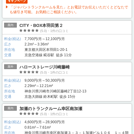
「ジャパントランクルームを見た」とお電話でお伝えいただくとどなたで
も値引き可能。 お気軽にご相談ください。
CITY・BOX本羽田第２
屋内
(5.0)・1件の口コミ
料金(税込)
7,700円/月～12,100円/月
広さ
2.2m²～3.36m²
所在地
東京都大田区本羽田1-20-1
交通
京急空港線 糀谷駅 徒歩 11分
ハローストレージ川崎藤崎
屋外
(5.0)・1件の口コミ
料金(税込)
9,000円/月～50,300円/月
広さ
2.29m²～12.21m²
所在地
神奈川県川崎市川崎区藤崎2丁目12-13
交通
京急大師線 鈴木町駅 徒歩 15分
加瀬のトランクルーム幸区南加瀬
屋内
(5.0)・1件の口コミ
料金(税込)
4,600円/月～28,900円/月
広さ
0.81m²～7.61m²
所在地
神奈川県川崎市幸区南加瀬３－３－１加瀬ビル１０６ １～４階