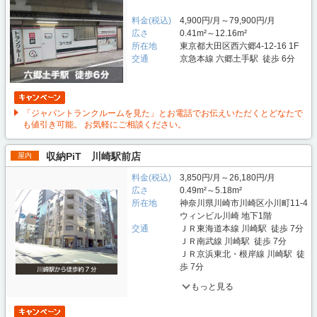
料金(税込)
4,900円/月～79,900円/月
広さ
0.41m²～12.16m²
所在地
東京都大田区西六郷4-12-16 1F
交通
京急本線 六郷土手駅 徒歩 6分
「ジャパントランクルームを見た」とお電話でお伝えいただくとどなたで
も値引き可能。 お気軽にご相談ください。
収納PiT 川崎駅前店
屋内
料金(税込)
3,850円/月～26,180円/月
広さ
0.49m²～5.18m²
所在地
神奈川県川崎市川崎区小川町11-4
ウィンビル川崎 地下1階
交通
ＪＲ東海道本線 川崎駅 徒歩 7分
ＪＲ南武線 川崎駅 徒歩 7分
ＪＲ京浜東北・根岸線 川崎駅 徒
歩 7分
もっと見る