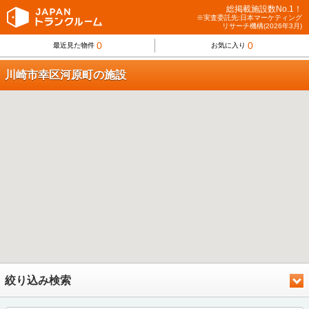
総掲載施設数No.1！
※実査委託先:日本マーケティング
リサーチ機構(2026年3月)
0
0
最近見た物件
お気に入り
川崎市幸区河原町の施設
絞り込み検索