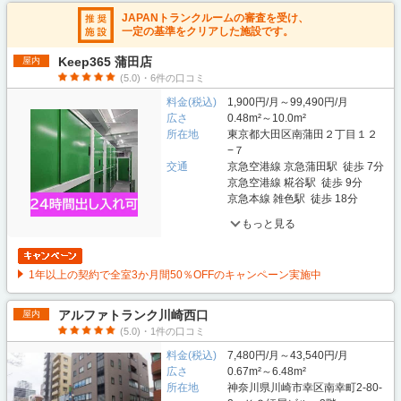
JAPANトランクルームの審査を受け、
一定の基準をクリアした施設です。
Keep365 蒲田店
屋内
(5.0)・6件の口コミ
料金(税込)
1,900円/月～99,490円/月
広さ
0.48m²～10.0m²
所在地
東京都大田区南蒲田２丁目１２
−７
交通
京急空港線 京急蒲田駅 徒歩 7分
京急空港線 糀谷駅 徒歩 9分
京急本線 雑色駅 徒歩 18分
もっと見る
1年以上の契約で全室3か月間50％OFFのキャンペーン実施中
アルファトランク川崎西口
屋内
(5.0)・1件の口コミ
料金(税込)
7,480円/月～43,540円/月
広さ
0.67m²～6.48m²
所在地
神奈川県川崎市幸区南幸町2-80-