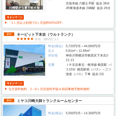
京急本線 六郷土手駅 徒歩 38分
JR東海道本線 川崎駅 徒歩 26分
「1ヶ月以上利用で3ヶ月賃料50%OFF」
キーピット下末吉（ウルトランク）
屋内
(5.0)・2件の口コミ
料金(税込)
5,720円/月～44,660円/月
広さ
0.81m²～11.66m²
所在地
神奈川県横浜市鶴見区下末吉2-
21-13
交通
ＪＲ京浜東北・根岸線 鶴見駅 バ
ス10分 鶴見駅前（バス）～三ツ
池道（バス）下車 徒歩 2分
当月賃料無料、2～6ヶ月目賃料半額＆初回事務手数料無料
ミヤコ川崎大師トランクルームセンター
屋内
料金(税込)
5,500円/月～14,300円/月