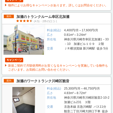
物件によりお得なキャンペーンがあります。詳しくはお問合せください。
加瀬のトランクルーム幸区北加瀬
屋内
(4.5)・2件の口コミ
料金(税込)
4,400円/月～17,600円/月
広さ
0.81m²～3.24m²
所在地
神奈川県川崎市幸区北加瀬1－33
－10 加瀬ビル１０９ ２階
交通
ＪＲ横須賀線 新川崎駅 徒歩 5分
新規ご契約で月額使用料がお安くなるキャンペーンを実施している物件も
ございます。お気軽にお問い合わせください。
加瀬のワークトランク川崎区観音
屋内
料金(税込)
25,300円/月～46,750円/月
広さ
4.83m²～8.72m²
所在地
神奈川県川崎市川崎区観音2-10-2
加瀬ビル231 ３階
交通
京急本線 京急川崎駅 バス11分
観音二丁目川崎大師口下車 徒歩