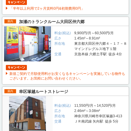
「半年以上利用で2ヶ月賃料0円&初期費用0円」
加瀬のトランクルーム大田区仲六郷
屋内
料金(税込)
9,900円/月～60,500円/月
広さ
1.45m²～8.91m²
所在地
東京都大田区仲六郷４－１７－８
マインドレグルス地下１階
交通
京急本線 六郷土手駅 徒歩 4分
新規ご契約で月額使用料がお安くなるキャンペーンを実施している物件も
ございます。お気軽にお問い合わせください。
幸区塚越ルートストレージ
屋内
料金(税込)
11,550円/月～14,520円/月
広さ
2.46m²～3.08m²
所在地
神奈川県川崎市幸区塚越3-413
交通
ＪＲ南武線 矢向駅 徒歩 5分