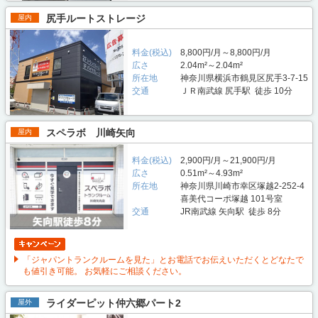
尻手ルートストレージ
屋内
料金(税込)
8,800円/月～8,800円/月
広さ
2.04m²～2.04m²
所在地
神奈川県横浜市鶴見区尻手3-7-15
交通
ＪＲ南武線 尻手駅 徒歩 10分
スペラボ 川崎矢向
屋内
料金(税込)
2,900円/月～21,900円/月
広さ
0.51m²～4.93m²
所在地
神奈川県川崎市幸区塚越2-252-4
喜美代コーポ塚越 101号室
交通
JR南武線 矢向駅 徒歩 8分
「ジャパントランクルームを見た」とお電話でお伝えいただくとどなたで
も値引き可能。 お気軽にご相談ください。
ライダーピット仲六郷パート2
屋外