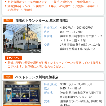
初期費用が安くご契約頂けます ・前払い賃料なし ・敷金礼金なし
賃料無料キャンペーン実施中 ・１年以上の利用で3ヶ月無料 ・半年以上
の利用で1ヶ月無料
加瀬のトランクルーム 幸区南加瀬3
屋内
料金(税込)
4,400円/月～207,900円/月
広さ
0.81m²～34.76m²
所在地
神奈川県川崎市幸区南加瀬５－７
－２３－１階・２階
交通
JR横須賀線 新川崎駅 バス14分
南加瀬交番前下車 徒歩 2分
新規ご契約で月額使用料がお安くなるキャンペーンを実施している物件も
ございます。お気軽にお問い合わせください。
ベストトランク川崎南加瀬店
屋内
料金(税込)
3,980円/月～33,980円/月
広さ
0.45m²～4.88m²
所在地
神奈川県川崎市幸区南加瀬4丁目
9-7南加瀬マンション1階
交通
湘南新宿ライン宇須 新川崎駅 徒
歩 15分