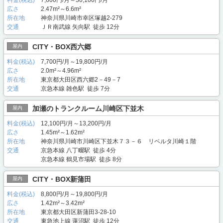
料金(税込)
7,600円/月～30,100円/月
広さ
2.47m²～6.6m²
所在地
神奈川県川崎市幸区塚越2-279
交通
ＪＲ南武線 矢向駅 徒歩 12分
CITY・BOX西六郷
屋内
料金(税込)
7,700円/月～19,800円/月
広さ
2.0m²～4.96m²
所在地
東京都大田区西六郷2－49－7
交通
京急本線 雑色駅 徒歩 7分
加瀬のトランクルーム川崎区下並木
屋内
料金(税込)
12,100円/月～13,200円/月
広さ
1.45m²～1.62m²
所在地
神奈川県川崎市川崎区下並木７３－６ リベルタ川崎１階
交通
京急本線 八丁畷駅 徒歩 4分
京急本線 鶴見市場駅 徒歩 8分
CITY・BOX新蒲田
屋内
料金(税込)
8,800円/月～19,800円/月
広さ
1.42m²～3.42m²
所在地
東京都大田区新蒲田3-28-10
交通
東急池上線 蓮沼駅 徒歩 12分