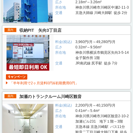
広さ
2.18m²～3.26m²
所在地
神奈川県川崎市川崎区中瀬2-11-3
交通
京急大師線 川崎大師駅 徒歩 2分
収納PIT 矢向3丁目店
屋内
料金(税込)
3,960円/月～49,280円/月
広さ
0.32m²～9.56m²
所在地
神奈川県横浜市鶴見区矢向3-5-14
金子製作所 1階
交通
JR南武線 尻手駅 徒歩 7分
「半年利用で2ヶ月賃料0円&初期費用0円」
加瀬のトランクルーム川崎区観音
屋内
料金(税込)
2,200円/月～40,150円/月
広さ
0.41m²～5.4m²
所在地
神奈川県川崎市川崎区観音2-10-2
加瀬ビル231 地下１階～3階
交通
京急本線 京急川崎駅 バス11分
観音二丁目川崎大師口下車 徒歩