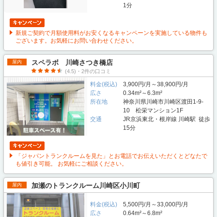
1分
新規ご契約で月額使用料がお安くなるキャンペーンを実施している物件も
ございます。お気軽にお問い合わせください。
スペラボ 川崎さつき橋店
屋内
(4.5)・2件の口コミ
料金(税込)
3,900円/月～38,900円/月
広さ
0.34m²～6.3m²
所在地
神奈川県川崎市川崎区渡田1-9-
10 松栄マンション1F
交通
JR京浜東北・根岸線 川崎駅 徒歩
15分
「ジャパントランクルームを見た」とお電話でお伝えいただくとどなたで
も値引き可能。 お気軽にご相談ください。
加瀬のトランクルーム川崎区小川町
屋内
料金(税込)
5,500円/月～33,000円/月
広さ
0.64m²～6.8m²