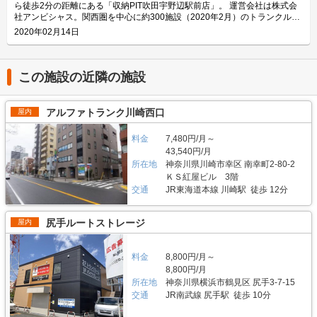
ム用のスペースに当てられないといった課題もあります。 もちろん、今後
あれば重ねることでより多く収納頂けます。 「収納PIT芦屋業平橋店」はお
ら徒歩2分の距離にある「収納PIT吹田宇野辺駅前店」。 運営会社は株式会
安心頂ける体制を整えております。 費用や契約について教えてください。
市場が伸びたら、関東の次に大きい商圏は関西なので、将来のポテンシャル
客様の大切な荷物を保管するため、空気清浄機や送風機、換気扇など空調対
社アンビシャス。関西圏を中心に約300施設（2020年2月）のトランクルー
0.3帖の小型タイプから3.6帖の大型タイプまで、月額3,080円〜36,850円(税
という意味では大きいと思います。 過去に比ベて関西圏のトランクルーム
策はしっかり行っているため、カビなどが生まれにくい環境をとなっており
ム「収納ピット」を展開しています。2006年7月大阪市中央区にて設
2020年02月14日
込)の価格帯でご利用頂けます。ご契約や事前に内覧をご希望の場合は、
市場は今後どのように変わっていくと思いますか？ 以前は郊外エリアの屋
ます。 また、「収納PIT芦屋業平橋店」には専用の駐車場やエレベーター、
立。"志の高い人格者の輩出によって、会社に貢献する"という企業理念のも
LIFULLトランクルームのメール又は電話にてお問合せください。 初期費用
外型が多かったのが、現在は市街地に屋内型のトランクルームがどんどん進
台車が完備されており、大きい荷物もスムーズに搬入搬出頂けます。 主に
と、社員自らがお客様の声を聴きながら丁寧な対応を行なっており、お客様
や月額費用などのお支払いは銀行振込や口座引落もしくはクレジットカード
出してきています。 今まで利用していた方が関西圏に引っ越してきたり、
どんな方がご利用されているのでしょうか？ 「収納PIT芦屋業平橋店」は芦
との距離が一番近いトランクルームを目指しています。 今回は、株式会社
決済もご利用頂けます。銀行振込や口座引落をご希望する場合は保証会社の
SNSなどを通じてサービスが口コミで広がりやすい時代などを背景とし
屋駅や芦屋川駅の近隣にお住いの方に多くご利用頂いております。このエリ
アンビシャスが運営している「収納PIT吹田宇野辺駅前店」の特長や利用用
この施設の近隣の施設
事前審査が必要です。クレジットカード決済ご利用の場合、事前審査が不要
て、トランクルームの全体数は十分に増えていると実感しています。 ま
アにはファミリー層が多く、主な収納物としては季節物や衣類ケース、キャ
途などをご紹介致します。 「収納PIT吹田宇野辺駅前店」の特長を教えてく
のため、スピーディーな契約及び即日利用が可能となります。 ご契約手続
た、2025年に開催予定の大阪万博をはじめ、再開発エリアも多く、今後人
リーバックなどが多いです。収納スペースは最大5.1帖までご用意してお
ださい。 「収納PIT吹田宇野辺駅前店」は府道2号、14号周辺に位置してお
き終了後、鍵を郵送いたします。尚、本店に取りに来ていただければ即日利
口密度が増えるエリアはもっと需要が伸びていくはずです。このような状況
り、引っ越し荷物などの大型荷物の一時保管にもご利用頂けます。 セキュ
り、宇野辺駅からも近くてアクセスしやすいトランクルームです。24時間
アルファトランク川崎西口
用も可能です。 時期によってお得なキャンペーンを行なっておりますの
屋内
に合わせて、当社でもトランクのオーナーを募集し京都、大阪の梅田、難
リティや安全面について教えてください。 「収納PIT芦屋業平橋店」は荷物
365日運営しているので、時間帯を気にせず荷物を搬入搬出頂けます。 荷物
で、ご契約の前にLIFULLトランクルームのHPをご覧ください。お手頃な価
波、兵庫県の西宮、三宮エリアなどに注力していきたいと考えております。
の保管に安心・安全な設備として、専用のセキュリティカードや防犯カメラ
を保管する収納スペースは、屋内をパーテーションで区切って大小様々なサ
格でトランクルームをご利用頂けます。 編集後記 関西/大阪府下で店舗数
料金
7,480円/月～
などのセキュリティ体制を備えております。 人感センサーとLED照明も設
イズにしており、最小0.3帖から最大3帖までのサイズをご用意しています。
No.1の実績を誇る株式会社アンビシャスの「収納ピット」。 2020年1月に
置しており、夜間に照明のスイッチを探す手間なく荷物を収納頂けます。
43,540円/月
各スペースの高さは1.9mで、天井にはネットフェンスを設置しているた
オープンした関東1号店「収納PIT墨田向島5丁目店」を始めとして首都圏に
トラブルやご不明な点などがある場合はスタッフが丁寧に対応させて頂きま
め、荷物が盗難される心配はございません。 また、「収納PIT吹田宇野辺駅
所在地
神奈川県川崎市幸区 南幸町2-80-2
進出してきたばかりだが、今までの経営ノウハウを基にした事業拡大と出店
すので、お気軽にお問い合わせください。 費用や契約について教えてくだ
前店」はお客様の大切な荷物を保管するため、空気清浄機や送風機、換気扇
ＫＳ紅屋ビル 3階
スピードアップで、2020年3月現在は関東で全11店舗を運営している。 東
さい。 月額3,080円の低価格でご利用いただける「収納PIT芦屋業平橋店」
などを設置してしっかりとした空調対策を行なっております。 主にどんな
交通
JR東海道本線 川崎駅 徒歩 12分
京で1番の出店数を目指す勢いのある成長企業だが、ただ店舗数を増やすだ
は0.3帖の小型タイプから5.1帖の大型タイプまで豊富なサイズをご用意して
方がご利用されているのでしょうか？ 「収納PIT吹田宇野辺駅前店」は大阪
けではなく、お客様に一番近いトランクルームを提供するために社員教育に
おります。詳細につきましてはLIFULLトランクルームのHPにてご覧くださ
府の宇野辺、青葉丘、穂積、松ヶ本町、新芦屋上、千里丘、紫明園周辺にお
も重点を置くなど、今回満を持しての東京進出になる。 株式会社アンビシ
い。 また、「収納PIT芦屋業平橋店」また、「収納PIT芦屋業平橋店」は6ヶ
住いの方に多くご利用頂いております。 特に宇野辺駅の近隣にお住いの方
尻手ルートストレージ
屋内
ャスの特徴は既存施設を活用することで、物件の価値を高めながら、お客様
月以上のご利用を条件に、「3ヶ月間50％OFF」と「初期費用無料」の特別
に多くご利用頂いており、ユーザー層も個人からファミリーまで幅広いで
にとっては自宅から近くて安価に使えるトランクルームを提供することにも
キャンペーンを実施（2019年12月）しており、利用しやすい価格帯でトラ
す。主な収納物としては季節物のお洋服や、思い出の品やゴルフなどの趣味
つながっている点だ。また、お手頃な価格でトランクルームを提供すること
ンクルームのご契約が可能です。事前に内覧やご契約をご希望する場合は、
のグッズなどが多いです。法人のお客様の場合、書類保管や在庫保管にご利
料金
8,800円/月～
も特徴だ。 組織としての勢いだけではなく、社員の丁寧な対応や顧客視点
LIFULLトランクルームのメール又は電話にてお問合せください。 初期費用
用頂いております。館内にエレベーターや台車があるため、大きい荷物も問
8,800円/月
を持ちながらサービスを展開している株式会社アンビシャスの「収納ピッ
や月額費用のお支払いは銀行振込や口座引落もしくはクレジットカード決済
題なく出し入れ可能です。 セキュリティや安全面について教えてくださ
ト」。今後、関東でのサービス拡充が楽しみな取材だった。
所在地
神奈川県横浜市鶴見区 尻手3-7-15
で対応いたします。クレジットカード決済の場合、保証会社の事前審査が不
い。 「収納PIT吹田宇野辺駅前店」には防犯カメラ、入り口の電子錠と部屋
交通
JR南武線 尻手駅 徒歩 10分
要となり簡単にお手続き頂けます。 決済を完了した後、本部での⼿渡しや
別の錠で2重ロックなどのセキュリティ体制を備え、荷物の保管に安心・安
郵送にてカギの受け渡しができますので、ご希望に合わせて受け渡しの方法
全な環境づくりを心がけております。館内には人感センサーやLED照明を設