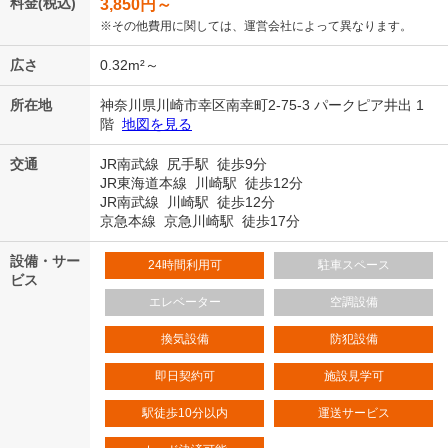
料金(税込)
3,850
円～
※その他費用に関しては、運営会社によって異なります。
広さ
0.32m²～
所在地
神奈川県川崎市幸区南幸町2-75-3 パークピア井出 1
階
地図を見る
交通
JR南武線 尻手駅 徒歩9分
JR東海道本線 川崎駅 徒歩12分
JR南武線 川崎駅 徒歩12分
京急本線 京急川崎駅 徒歩17分
設備・サー
24時間利用可
駐車スペース
ビス
エレベーター
空調設備
換気設備
防犯設備
即日契約可
施設見学可
駅徒歩10分以内
運送サービス