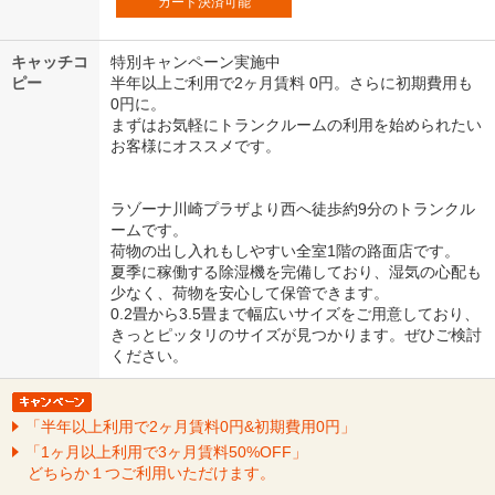
カード決済可能
キャッチコ
特別キャンペーン実施中
ピー
半年以上ご利用で2ヶ月賃料 0円。さらに初期費用も
0円に。
まずはお気軽にトランクルームの利用を始められたい
お客様にオススメです。
ラゾーナ川崎プラザより西へ徒歩約9分のトランクル
ームです。
荷物の出し入れもしやすい全室1階の路面店です。
夏季に稼働する除湿機を完備しており、湿気の心配も
少なく、荷物を安心して保管できます。
0.2畳から3.5畳まで幅広いサイズをご用意しており、
きっとピッタリのサイズが見つかります。ぜひご検討
ください。
「半年以上利用で2ヶ月賃料0円&初期費用0円」
「1ヶ月以上利用で3ヶ月賃料50%OFF」
どちらか１つご利用いただけます。