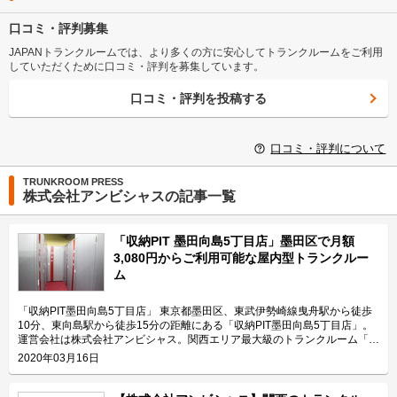
口コミ・評判募集
JAPANトランクルームでは、より多くの方に安心してトランクルームをご利用
していただくために口コミ・評判を募集しています。
口コミ・評判を投稿する
口コミ・評判について
TRUNKROOM PRESS
株式会社アンビシャスの記事一覧
「収納PIT 墨田向島5丁目店」墨田区で月額
3,080円からご利用可能な屋内型トランクルー
ム
「収納PIT墨田向島5丁目店」 東京都墨田区、東武伊勢崎線曳舟駅から徒歩
10分、東向島駅から徒歩15分の距離にある「収納PIT墨田向島5丁目店」。
運営会社は株式会社アンビシャス。関西エリア最大級のトランクルーム「収
納ピット」を運営している会社です。関西エリアを中心に約300施設
2020年03月16日
（2020年2月）を展開し、首都圏にも進出するなど、サービスの拡充も行な
っています。 今回は、株式会社アンビシャスが運営している「収納PIT墨田
向島5丁目店」の特長や利用用途などをご紹介致します。 「収納PIT墨田向