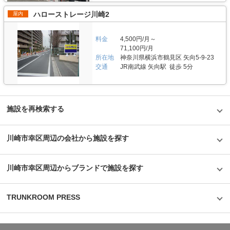
をお選びください。 編集後記 「収納スペースが足りない」、「もっとラク
置していて、夜も明るく快適に作業頂けます。カビなどの劣化を防止するた
に収納したい」そのようなお客様の悩みを解消するトランクルームの「収納
め、空気清浄機や送風機、換気扇などを設置して空調対策を行なっておりま
ハローストレージ川崎2
屋内
PIT（収納ピット）」。 担当者に話を聞くと、お客様の収納に関する課題を
す。 また、ご要望やご不明な点があれば電話にてオペレーターが対応（営
解決するサービスとして展開していきたいという想いが強く伝わってきた。
業時間帯は社員が対応）いたしますので、万が一のトラブル時にも安心いた
創業時から社員育成にも力を入れており、社員自らがお客様の声を聴きなが
だける体制を整えております。 費用や契約について教えてください。 0.3帖
料金
4,500円/月～
らサービスを改善し展開する組織体制を整えている印象を受けた。 関西エ
の小型タイプから3帖の大型タイプまで、月額3,080円〜18,700円(税込)の価
71,100円/月
リアでは最大級のトランクルームを運営しながら、常に顧客視点を持った丁
格帯でご利用頂けます。ご契約や事前に内覧をご希望の場合は、LIFULLト
所在地
神奈川県横浜市鶴見区 矢向5-9-23
寧な対応や首都圏にも進出するなどサービスの拡充を行なっていることが印
ランクルームのメール又は電話にてお問合せください。 初期費用や月額費
交通
JR南武線 矢向駅 徒歩 5分
象的な取材であった。
用のお支払いは銀行振込や口座引落もしくはクレジットカード決済もご利用
頂けます。 ご契約手続き終了後、鍵を郵送いたします。尚、本店に取りに
来ていただければ即日利用も可能です。 編集後記 お客様の収納に関する課
題を解決するサービスとして事業を展開している株式会社アンビシャス。
同社のトランクルームブランド「収納PIT（収納ピット）」はお客様の荷物
施設を再検索する
を守る価値を常に追求しながら、時代背景に応じた便利なサービスだと思っ
た。 関西を中心に急成長している同社は、社員育成にも力を入れており、
お客様の声を社員自ら聴きながらニーズをいち早く取り入れたサービスを展
開している印象を受けた。ベンチャー企業なのでしがらみがなく意思決定が
川崎市幸区周辺の会社から施設を探す
速いという担当者の言葉からもその雰囲気は伝わってきた。 組織としての
勢いだけではなく丁寧な対応や顧客視点を持ちながらサービスを展開してい
る同社のトランクルームなら、自身の大切な荷物を保管するにも安心できる
川崎市幸区周辺からブランドで施設を探す
と思った。
TRUNKROOM PRESS