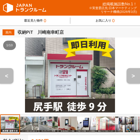
総掲載施設数No.1！
※実査委託先:日本マーケティング
リサーチ機構(2026年3月)
0
0
最近見た物件
お気に入り
収納PiT 川崎南幸町店
屋内
1/10
<
>