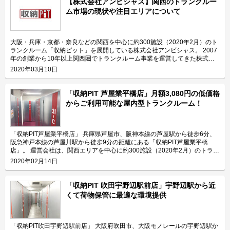
【株式会社アンビシャス】関西のトランクルー
島5丁目店」の特長を教えてください。 「収納PIT墨田向島5丁目店」は都道
ム市場の現状や注目エリアについて
461号周辺に位置しており、曳舟駅からも近くてアクセスしやすいトランク
ルームです。外の前面道路は広くて車付けもあるため、荷物をスムーズに搬
入搬出頂けます。 2020年1月にオープンした「収納PIT墨田向島5丁目店」
は、関西/大阪府下トップシェアを誇る株式会社アンビシャスの関東1号店
大阪・兵庫・京都・奈良などの関西を中心に約300施設（2020年2月）のト
で、墨田区では珍しい全室1階の屋内型トランクルームです。 自社製のパー
ランクルーム「収納ピット」を展開している株式会社アンビシャス。 2007
テーションで区切った部屋の高さは2mあり、大きさは最小0.3帖から最大
年の創業から10年以上関西圏でトランクルーム事業を運営してきた株式会
3.6帖までの豊富なサイズを全29室ご用意しております。各部屋の扉は間口
社アンビシャスが感じる、関西エリアの市場感や今後の注目エリアなどにつ
2020年03月10日
が広く、無料貸し出しの台車を完備しているため、大きい荷物の出し入れが
いて伺いました。 関西圏のトランクルーム市場の規模や成長性を教えてく
簡単です。 無人運営のトランクルームなので24時間365日いつでもご利用
ださい。 関西圏のトランクルーム市場でトランクルーム事業を行なってい
頂けます。外部にはLED照明を設置しており、夜も明るく安心できる環境で
る主要企業は、「収納ピット」を運営している私たち株式会社アンビシャス
「収納PIT 芦屋業平橋店」月額3,080円の低価格
す。 除湿機やサーキュレーター、換気扇や扇風機など換気設備を完備して
と他3社程があります。 関東圏に比べて、企業の数は多くありませんし、ト
からご利用可能な屋内型トランクルーム！
おり、荷物の保管に最適な環境を提供致します。 主にどんな方がご利用さ
ランクルームの知名度も低いです。東京をはじめとした首都圏は多少知名度
れているのでしょうか？ 「収納PIT墨田向島5丁目店」は主に墨田・向島・
はあるものの、まだ利用したことがない人も多いと思いますが、関西はそも
曳舟・浅草エリアにお住いのファミリー層や個人のお客様に多くご利用頂い
そもトランクルームの存在自体がほとんど知られていません。そのため、関
ております。 主な収納物としては、0.3帖から1.0帖までの小型タイプの場
西のトランクルーム市場でマーケティングを行う際は、ブランドの前にトラ
「収納PIT芦屋業平橋店」 兵庫県芦屋市、阪神本線の芦屋駅から徒歩6分、
合は趣味の道具やアウトドアグッズが多く、2.0帖以上の中・大型タイプの
ンクルームの認知促進が必要となるなど、市場としてはこれからだと思いま
阪急神戸本線の芦屋川駅から徒歩9分の距離にある「収納PIT芦屋業平橋
場合は家具や家電一式などを収納されるケースが多いです。最大3.6帖まで
す。 株式会社アンビシャスが運営する「収納ピット」、関西エリア最大級
店」。 運営会社は、関西エリアを中心に約300施設（2020年2月）のトラン
の部屋をご用意しており、引っ越しの一時預けや法人の在庫管理などにもお
のトランクルーム 首都圏と関西の違いを教えて下さい。 関西では貸し出す
クルーム「収納PIT（収納ピット）」を運営している株式会社アンビシャ
2020年02月14日
すすめです。 セキュリティや安全面について教えてください。 「収納PIT墨
賃料の敷地面積あたりの利用単価は関東に比べ、低いのが違いの1つです。
ス。お客様の収納に関する課題を解決するサービスを目指して関西最大級の
田向島5丁目店」は荷物の保管に安心・安全なセキュリティ設備として、専
トランクルームの部屋面積2帖で関西は平均12,000円のところ、関東では
施設数を誇るトランクルームを展開している会社です。 今回は、株式会社
用のセキュリティカードや防犯カメラなどを備えております。 入口の電子
21,000円程になります（株式会社アンビシャス独自試算）。関東の方が貸
アンビシャスが運営している「収納PIT芦屋業平橋店」の特長や利用用途な
「収納PIT 吹田宇野辺駅前店」宇野辺駅から近
錠は専用カードキーで解錠し、各部屋はシリンダーキーを使用しています。
し出し単価が高い傾向にあり、企業数も関東の方が多いです。 しかしなが
どをご紹介致します。 「収納PIT芦屋業平橋店」の特長を教えてください。
くて荷物保管に最適な環境提供
またセキュリティ対策の一環として、入口の電子錠に防犯カメラを設置し、
ら関西はニーズがないというわけではなく、認知が低いことと、物件のオー
「収納PIT芦屋業平橋店」は国道2号線沿いに位置しており、芦屋駅や芦屋
専用カードキーでの入室履歴も管理しております。また、人感センサーと
ナー様がトランクルーム事業のメリットを理解していないため導入が進んで
川駅からも近くてアクセスしやすい屋内型のトランクルームです。 荷物を
LED照明も設置しており、夜間にも明るい環境で荷物を収納頂けるため、女
いないことがあります。さらに京都など観光都市では景観上の理由から、大
保管する収納スペースは、最小0.3帖から最大5.1帖まで豊富なサイズをご用
性一人でも安心してご利用頂けます。 ご要望やご不明な点があればコール
きな看板を出してはいけなかったり、ビルの高さ制限があり、トランクルー
意しております。全スペースの高さは2mあるので、段ボールなどの箱物で
「収納PIT吹田宇野辺駅前店」 大阪府吹田市、大阪モノレールの宇野辺駅か
センターにてオペレーターが対応いたしますので、万が一のトラブル時にも