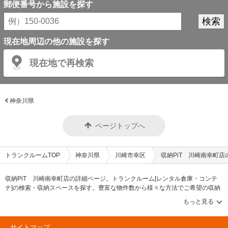
郵便番号から施設を探す
現在地周辺の他の施設を探す
現在地で再検索
神奈川県
ページトップへ
トランクルームTOP
神奈川県
川崎市幸区
収納PiT 川崎南幸町店
収納PiT 川崎南幸町店の詳細ページ。トランクルーム[レンタル倉庫・コンテ
ナ]の検索・収納スペースを探す。豊富な物件数から様々な方法でご希望の収納
スペースを簡単に探せるトランクルーム情報サイトです。収納PiT 川崎南幸町
店の住所・最寄りの駅、物件タイプのご紹介や料金表、お得なキャンペーン情
報もあります。気になる物件タイプを見つけたら、メールか電話でお問合せが
可能です（無料）。
サイトマップ