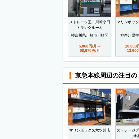
ストレージ王 川崎小田
マリンボック
トランクルーム
神奈川県川崎市川崎区
神奈川県横
5,060円/月～
10,00
68,670円/月
13,60
京急本線周辺の注目の
屋内
屋内
マリンボックス六ツ川店
ストレージプ
永