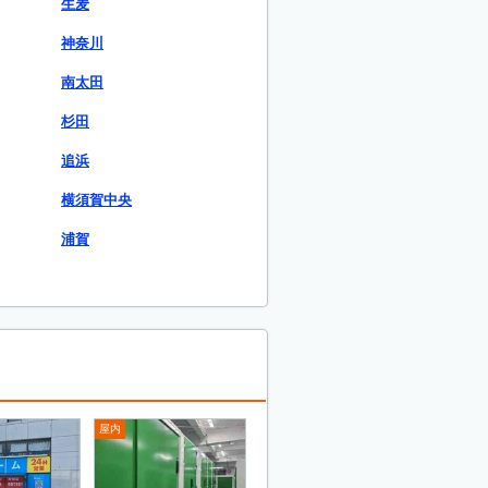
生麦
神奈川
南太田
杉田
追浜
横須賀中央
浦賀
屋内