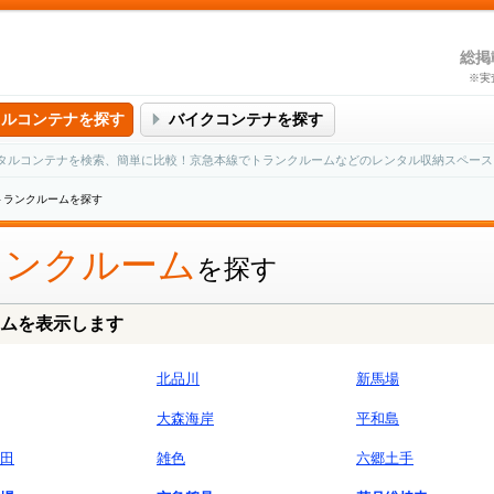
総掲
※実
タルコンテナを探す
バイクコンテナを探す
タルコンテナを検索、簡単に比較！京急本線でトランクルームなどのレンタル収納スペース
トランクルームを探す
ランクルーム
を探す
ムを表示します
北品川
新馬場
大森海岸
平和島
田
雑色
六郷土手