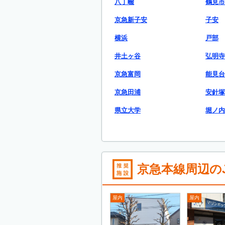
八丁畷
鶴見市
京急新子安
子安
横浜
戸部
井土ヶ谷
弘明寺
京急富岡
能見台
京急田浦
安針塚
県立大学
堀ノ内
京急本線周辺のJ
屋内
屋内