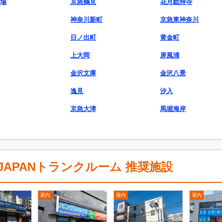
場
京急鶴見
花月総持寺
神奈川新町
京急東神奈川
日ノ出町
黄金町
上大岡
屏風浦
金沢文庫
金沢八景
逸見
汐入
京急大津
馬堀海岸
APANトランクルーム 推奨施設
屋内
屋内
屋内