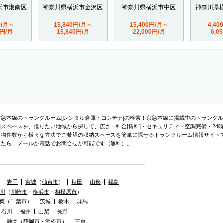
浜市港南区
神奈川県横浜市金沢区
神奈川県横浜市中区
神奈川県
円/月～
15,840円/月～
15,400円/月～
4,40
0円/月
15,840円/月
22,000円/月
6,0
京急本線のトランクルーム[レンタル倉庫・コンテナ]の検索！京急本線に掲載中のトランク
納スペースを、借りたい地域から探して、広さ・料金[賃料]・セキュリティ・空調完備・24
な物件数から様々な方法でご希望の収納スペースを簡単に探せるトランクルーム情報サイト
けたら、メールか電話でお問合せが可能です（無料）。
岩手
宮城
（
仙台市
）
秋田
山形
福島
奈川
（
川崎市
・
横浜市
・
相模原市
）
葉
（
千葉市
）
茨城
栃木
群馬
石川
福井
山梨
長野
静岡
（
静岡市
・
浜松市
）
三重