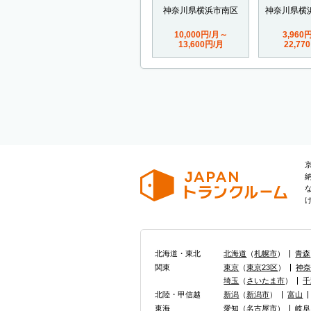
神奈川県横浜市南区
神奈川県横
10,000円/月～
3,960
13,600円/月
22,77
北海道・東北
北海道
（
札幌市
）
青森
関東
東京
（
東京23区
）
神
埼玉
（
さいたま市
）
千
北陸・甲信越
新潟
（
新潟市
）
富山
東海
愛知
（
名古屋市
）
岐阜