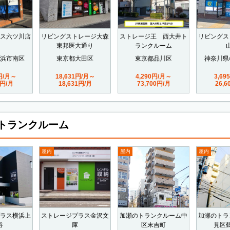
ス六ツ川店
リビングストレージ大森
ストレージ王 西大井ト
リビングス
東邦医大通り
ランクルーム
浜市南区
東京都大田区
東京都品川区
神奈川県
0円/月～
18,631円/月～
4,290円/月～
3,69
0円/月
18,631円/月
73,700円/月
26,
トランクルーム
屋内
屋内
屋内
ラス横浜上
ストレージプラス金沢文
加瀬のトランクルーム中
加瀬のトラ
谷
庫
区末吉町
見区