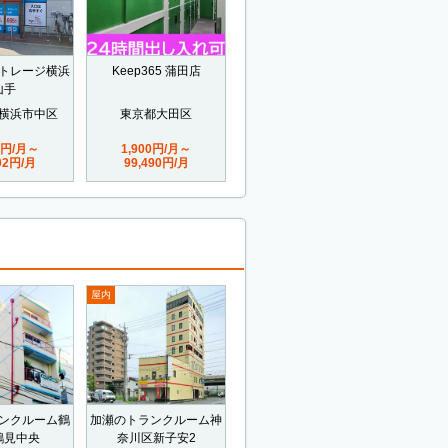
トレージ横浜
Keep365 蒲田店
山手
横浜市中区
東京都大田区
5円/月～
1,900円/月～
602円/月
99,490円/月
屋内
ンクルーム鶴
加瀬のトランクルーム神
鶴見中央
奈川区新子安2