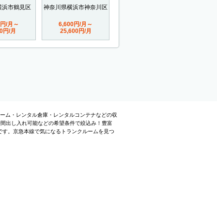
横浜市鶴見区
神奈川県横浜市神奈川区
0円/月～
6,600円/月～
50円/月
25,600円/月
ルーム・レンタル倉庫・レンタルコンテナなどの収
時間出し入れ可能などの希望条件で絞込み！豊富
です。京急本線で気になるトランクルームを見つ