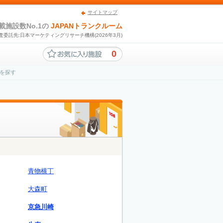
サイトマップ
載施設数No.1の
JAPANトランクルーム
査委託先:日本マーケティングリサーチ機構(2026年3月)
0
を探す
青物横丁
大森町
京急川崎