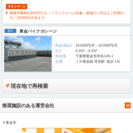
事務手数料4,400円引き（トランクルーム対象・新規3ヶ月以上ご利用の
方）2026年8月末まで
東金バイクガレージ
屋外
料金(税込)
10,000円/月～10,000円/月
広さ
4.2m²～4.2m²
所在地
千葉県東金市求名145-1
交通
ＪＲ東金線 求名駅 徒歩 1分
現在地で再検索
推奨施設のある運営会社
東金市