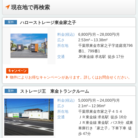
現在地で再検索
ハローストレージ東金家之子
屋外
料金(税込)
6,800円/月～28,000円/月
広さ
2.53m²～13.38m²
所在地
千葉県東金市家之子字道庭境796
番1、799番1
交通
JR東金線 求名駅 徒歩 17分
物件によりお得なキャンペーンがあります。詳しくはお問合せください。
ストレージ王 東金トランクルーム
屋外
料金(税込)
5,000円/月～24,000円/月
広さ
2.1m²～12.96m²
所在地
千葉県東金市家之子４５４
交通
ＪＲ東金線 求名駅 徒歩 16分
ＪＲ東金線 東金駅 バス9分 成東
車庫行き「家之子」下車下車 徒
歩 47分