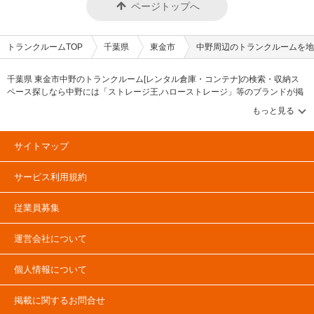
ページトップへ
トランクルームTOP
千葉県
東金市
中野周辺のトランクルームを地
千葉県 東金市中野のトランクルーム[レンタル倉庫・コンテナ]の検索・収納ス
ペース探しなら中野には「ストレージ王,ハローストレージ」等のブランドが掲
載されています。借りたい地域から探して、広さ・料金[賃料]・セキュリティ・
空調完備・24時間出し入れ可能などの希望条件で絞込み！豊富な物件数から
様々な方法でご希望の収納スペースを簡単に探せるトランクルーム情報サイト
です。中野で気になるトランクルームを見つけたら、メールか電話でお問合せ
サイトマップ
が可能です（無料）。
サービス利用規約
従業員募集
運営会社について
個人情報について
掲載に関するお問合せ