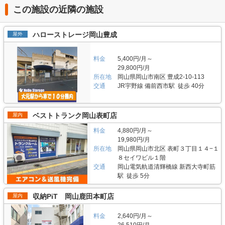
この施設の近隣の施設
ハローストレージ岡山豊成
屋外
料金
5,400円/月～
29,800円/月
所在地
岡山県岡山市南区 豊成2-10-113
交通
JR宇野線 備前西市駅 徒歩 40分
ベストトランク岡山表町店
屋内
料金
4,880円/月～
19,980円/月
所在地
岡山県岡山市北区 表町３丁目１４−１
８セイワビル１階
交通
岡山電気軌道清輝橋線 新西大寺町筋
駅 徒歩 5分
収納PiT 岡山鹿田本町店
屋内
料金
2,640円/月～
26,510円/月