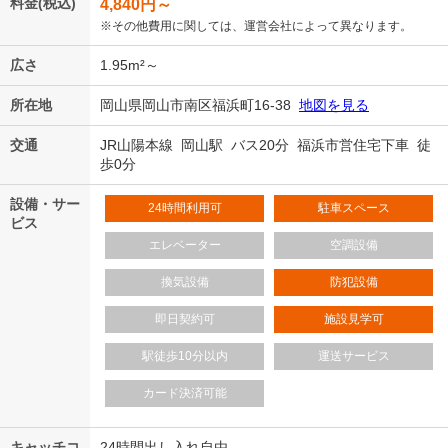
料金(税込)
4,840
円～
※その他費用に関しては、運営会社によって異なります。
広さ
1.95m²～
所在地
岡山県岡山市南区福浜町16-38
地図を見る
交通
JR山陽本線 岡山駅 バス20分 福浜市営住宅下車 徒
歩0分
設備・サー
24時間利用可
駐車スペース
ビス
エレベーター
空調設備
換気設備
防犯設備
即日契約可
施設見学可
駅徒歩10分以内
運送サービス
カード決済可能
キャッチコ
24時間出し入れ自由。