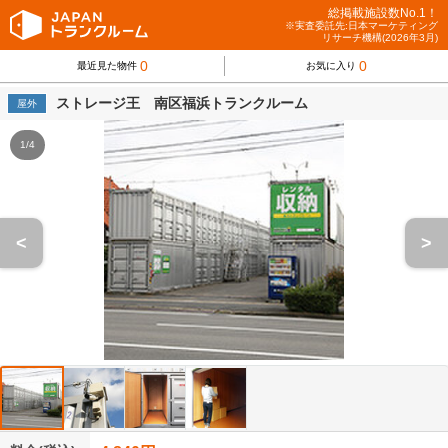
総掲載施設数No.1！
※実査委託先:日本マーケティング
リサーチ機構(2026年3月)
0
0
最近見た物件
お気に入り
ストレージ王 南区福浜トランクルーム
屋外
1/4
<
>