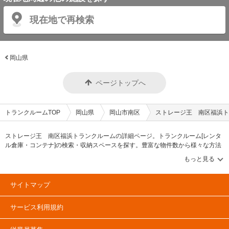
現在地で再検索
岡山県
ページトップへ
トランクルームTOP
岡山県
岡山市南区
ストレージ王 南区福浜ト
ストレージ王 南区福浜トランクルームの詳細ページ。トランクルーム[レンタ
ル倉庫・コンテナ]の検索・収納スペースを探す。豊富な物件数から様々な方法
でご希望の収納スペースを簡単に探せるトランクルーム情報サイトです。スト
レージ王 南区福浜トランクルームの住所・最寄りの駅、物件タイプのご紹介
や料金表、お得なキャンペーン情報もあります。気になる物件タイプを見つけ
たら、メールか電話でお問合せが可能です（無料）。
サイトマップ
サービス利用規約