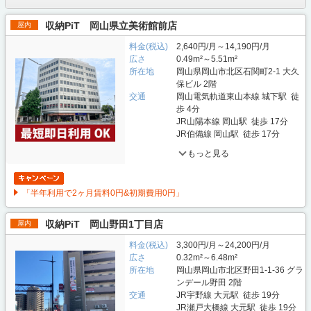
収納PiT 岡山県立美術館前店
屋内
料金(税込)
2,640円/月～14,190円/月
広さ
0.49m²～5.51m²
所在地
岡山県岡山市北区石関町2-1 大久
保ビル 2階
交通
岡山電気軌道東山本線 城下駅 徒
歩 4分
JR山陽本線 岡山駅 徒歩 17分
JR伯備線 岡山駅 徒歩 17分
もっと見る
「半年利用で2ヶ月賃料0円&初期費用0円」
収納PiT 岡山野田1丁目店
屋内
料金(税込)
3,300円/月～24,200円/月
広さ
0.32m²～6.48m²
所在地
岡山県岡山市北区野田1-1-36 グラ
ンデール野田 2階
交通
JR宇野線 大元駅 徒歩 19分
JR瀬戸大橋線 大元駅 徒歩 19分