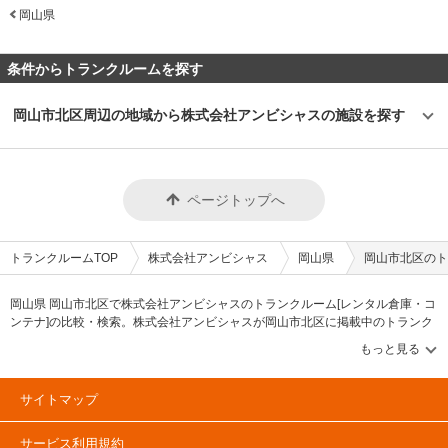
岡山県
条件からトランクルームを探す
岡山市北区周辺の地域から株式会社アンビシャスの施設を探す
ページトップへ
トランクルームTOP
株式会社アンビシャス
岡山県
岡山市北区のト
岡山県 岡山市北区で株式会社アンビシャスのトランクルーム[レンタル倉庫・コ
ンテナ]の比較・検索。株式会社アンビシャスが岡山市北区に掲載中のトランク
ルーム・レンタル倉庫・レンタルコンテナなどの収納スペースを、借りたい地
域から探して、広さ・料金[賃料]・セキュリティ・空調完備・24時間出し入れ可
能などの希望条件で絞込み！豊富な物件数から様々な方法でご希望の収納スペ
ースを簡単に探せるトランクルーム情報サイトです。株式会社アンビシャスで
サイトマップ
気になるトランクルームを見つけたら、メールか電話でお問合せが可能です
（無料）。
サービス利用規約