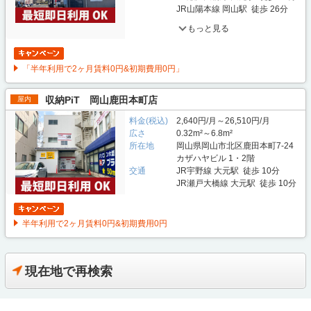
JR山陽本線 岡山駅 徒歩 26分
もっと見る
「半年利用で2ヶ月賃料0円&初期費用0円」
収納PiT 岡山鹿田本町店
屋内
料金(税込)
2,640円/月～26,510円/月
広さ
0.32m²～6.8m²
所在地
岡山県岡山市北区鹿田本町7-24
カザハヤビル 1・2階
交通
JR宇野線 大元駅 徒歩 10分
JR瀬戸大橋線 大元駅 徒歩 10分
半年利用で2ヶ月賃料0円&初期費用0円
現在地で再検索