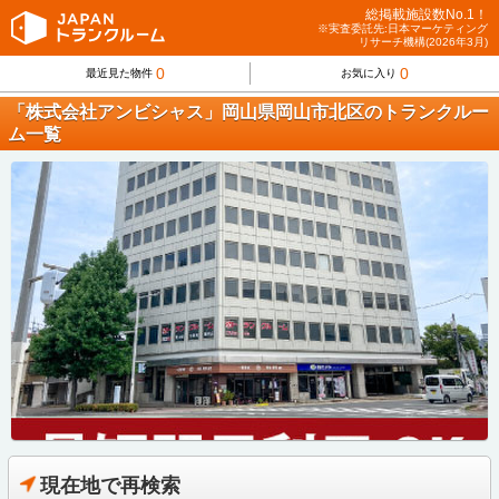
総掲載施設数No.1！
※実査委託先:日本マーケティング
リサーチ機構(2026年3月)
0
0
最近見た物件
お気に入り
「株式会社アンビシャス」岡山県岡山市北区のトランクルー
ム一覧
現在地で再検索