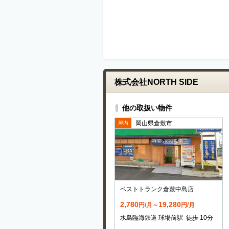
株式会社NORTH SIDE
他の取扱い物件
岡山県倉敷市
屋内
ベストトランク倉敷中島店
2,780
19,280
円/月～
円/月
水島臨海鉄道 球場前駅 徒歩 10分