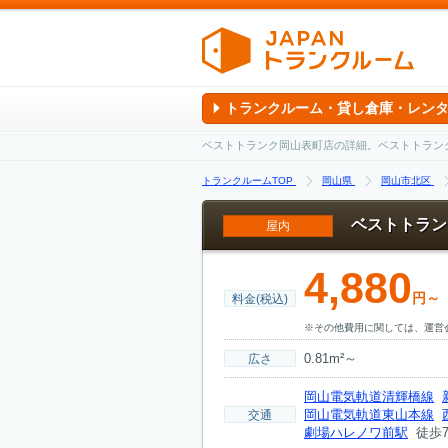
トランクルーム・貸し倉庫・レン
ベストトランク岡山表町店の詳細。ベストトラン
トランクルームTOP
岡山県
岡山市北区
ベストトラン
屋内
4,880
円～
料金(税込)
※その他費用に関しては、運営
0.81m²～
広さ
岡山電気軌道清輝橋線
岡山電気軌道東山本線
交通
劇場ハレノワ前駅
徒歩