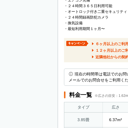
・エアコン完備
・２４時間３６５日利用可能
・オートロック付き二重セキュリティ
・２４時間録画防犯カメラ
・換気設備
・最短利用期間１ヶ月〜
６ヶ月以上のご利
１２ヶ月以上のご
近隣他社からの契
現在の時間帯は電話でのお問
メールでのお問合せをご利用く
料金一覧
※広さの目安：1.6
タイプ
広さ
3.85畳
6.37m²