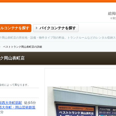
総掲
※実
タルコンテナを探す
バイクコンテナを探す
ク岡山表町店の所在地・設備・物件タイプ別の料金。トランクルームなどのレンタル収納ス
ベストトランク岡山表町店の詳細
ク岡山表町店
会社によって異なります。
新西大寺町筋駅
徒歩5分
西大寺町・岡山芸術創造
7分