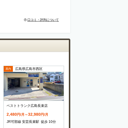
口コミ・評判について
広島県広島市西区
屋内
ベストトランク広島長束店
2,480
32,980
円/月～
円/月
JR可部線 安芸長束駅 徒歩 10分