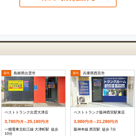
島根県出雲市
兵庫県西宮市
屋内
屋内
ベストトランク出雲大津店
ベストトランク阪神西宮駅東店
3,780
25,180
3,980
21,280
円/月～
円/月
円/月～
円/月
一畑電車北松江線 大津町駅 徒歩
阪神本線 西宮駅 徒歩 7分
10分