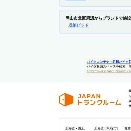
岡山市北区周辺からブランドで施設
収納ピット
バイクコンテナ・月極バイク
バイク収納スペースを検索、
https://www.japantrunkroom.co
北海道・東北
北海道
（
札幌市
）
青森