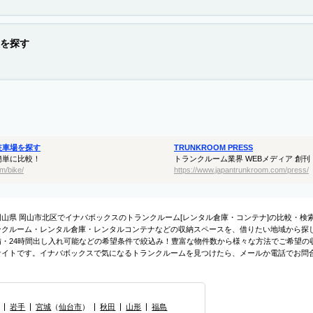
を探す
駐車場を探す
TRUNKROOM PRESS
簡単に比較！
トランクルーム業界 WEBメディア 創刊
m/bike/
https://www.japantrunkroom.com/press/
岡山県 岡山市北区でイナバボックスのトランクルーム[レンタル倉庫・コンテナ]の比較・
ンクルーム・レンタル倉庫・レンタルコンテナなどの収納スペースを、借りたい地域から探し
備・24時間出し入れ可能などの希望条件で絞込み！豊富な物件数から様々な方法でご希望の
サイトです。イナバボックスで気になるトランクルームを見つけたら、メールか電話でお問
岩手
宮城
（
仙台市
）
秋田
山形
福島