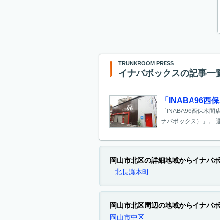
TRUNKROOM PRESS
イナバボックスの記事一
「INABA9
「INABA96西保木
ナバボックス）」。 運
岡山市北区の詳細地域からイナバボ
北長瀬本町
岡山市北区周辺の地域からイナバボ
岡山市中区