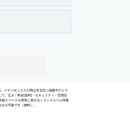
検索。イナバボックスが岡山市北区に掲載中のトラ
て、広さ・料金[賃料]・セキュリティ・空調完
収納スペースを簡単に探せるトランクルーム情報
合せが可能です（無料）。