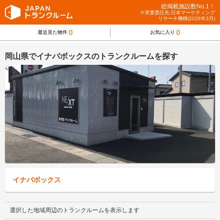
総掲載施設数No.1！
※実査委託先:日本マーケティング
リサーチ機構(2026年3月)
0
0
最近見た物件
お気に入り
岡山県でイナバボックスのトランクルームを探す
イナバボックス
選択した地域周辺のトランクルームを表示します