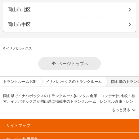
岡山市北区
岡山市中区
イナバボックス
ページトップへ
トランクルームTOP
イナバボックスのトランクルーム
岡山県のトラン
岡山県でイナバボックスのトランクルーム[レンタル倉庫・コンテナ]の比較・検
索。イナバボックスが岡山県に掲載中のトランクルーム・レンタル倉庫・レン
タルコンテナなどの収納スペースを、借りたい地域から探して、広さ・料金[賃
料]・セキュリティ・空調完備・24時間出し入れ可能などの希望条件で絞込み！
豊富な物件数から様々な方法でご希望の収納スペースを簡単に探せるトランク
ルーム情報サイトです。イナバボックスで気になるトランクルームを見つけた
サイトマップ
ら、メールか電話でお問合せが可能です（無料）。