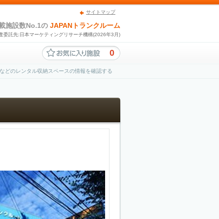
サイトマップ
載施設数No.1の
JAPANトランクルーム
査委託先:日本マーケティングリサーチ機構(2026年3月)
0
などのレンタル収納スペースの情報を確認する