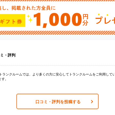
ミ・評判
ANトランクルームでは、より多くの方に安心してトランクルームをご利用して
ます。
口コミ・評判を投稿する