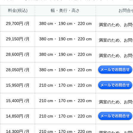
料金(税込)
幅・奥行・高さ
お問合
29,700円 /月
380 cm・ 190 cm・ 220 cm
満室のため、お問
29,150円 /月
380 cm・ 190 cm・ 220 cm
満室のため、お問
28,600円 /月
380 cm・ 190 cm・ 220 cm
満室のため、お問
28,050円 /月
380 cm・ 190 cm・ 220 cm
15,950円 /月
210 cm・ 170 cm・ 220 cm
15,400円 /月
210 cm・ 170 cm・ 220 cm
満室のため、お問
14,850円 /月
210 cm・ 170 cm・ 220 cm
14,300円 /月
210 cm・ 170 cm・ 220 cm
満室のため、お問