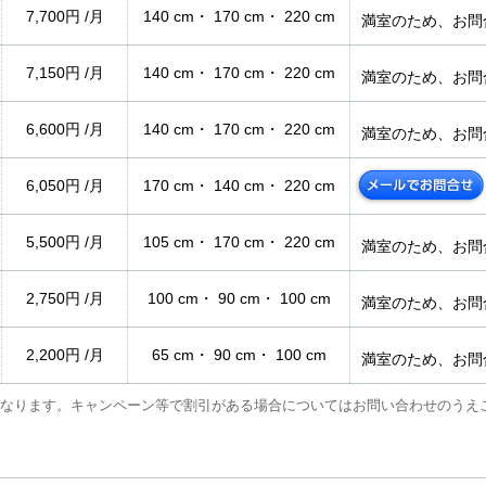
7,700円 /月
140 cm・ 170 cm・ 220 cm
満室のため、お問
7,150円 /月
140 cm・ 170 cm・ 220 cm
満室のため、お問
6,600円 /月
140 cm・ 170 cm・ 220 cm
満室のため、お問
6,050円 /月
170 cm・ 140 cm・ 220 cm
5,500円 /月
105 cm・ 170 cm・ 220 cm
満室のため、お問
2,750円 /月
100 cm・ 90 cm・ 100 cm
満室のため、お問
2,200円 /月
65 cm・ 90 cm・ 100 cm
満室のため、お問
なります。キャンペーン等で割引がある場合についてはお問い合わせのうえ