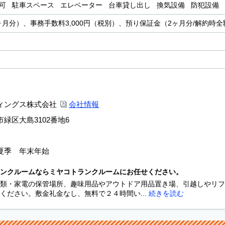
用可 駐車スペース エレベーター 台車貸し出し 換気設備 防犯設備
ヶ月分）、事務手数料3,000円（税別）、預り保証金（2ヶ月分/解約時
ィングス株式会社
会社情報
緑区大島3102番地6
夏季 年末年始
ンクルームならミヤコトランクルームにお任せください。
類・家電の保管場所、趣味用品やアウトドア用品置き場、引越しやリフ
ください。敷金礼金なし、無料で２４時間い...
続きを読む