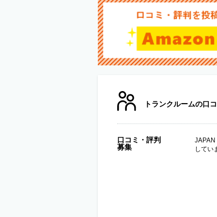
トランクルームの口コ
口コミ・評判
JAP
募集
してい