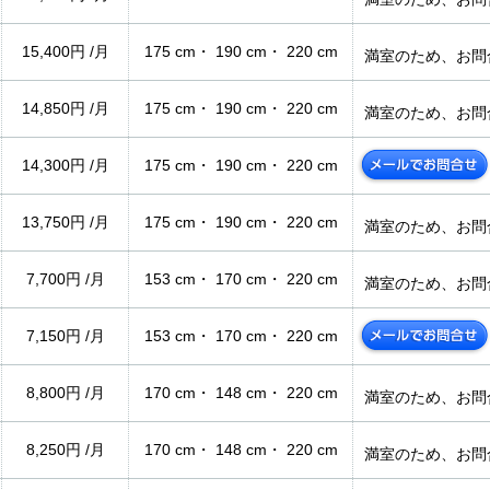
15,400円 /月
175 cm・ 190 cm・ 220 cm
満室のため、お問
14,850円 /月
175 cm・ 190 cm・ 220 cm
満室のため、お問
14,300円 /月
175 cm・ 190 cm・ 220 cm
13,750円 /月
175 cm・ 190 cm・ 220 cm
満室のため、お問
7,700円 /月
153 cm・ 170 cm・ 220 cm
満室のため、お問
7,150円 /月
153 cm・ 170 cm・ 220 cm
8,800円 /月
170 cm・ 148 cm・ 220 cm
満室のため、お問
8,250円 /月
170 cm・ 148 cm・ 220 cm
満室のため、お問