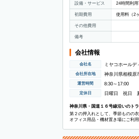
設備・サービス
24時間利
初期費用
使用料（2
その他費用
備考
会社情報
ミヤコホールデ
会社名
神奈川県相模原市
会社所在地
8:30～17:00
運営時間
日曜日 祝日 
定休日
神奈川県・国道１６号線沿いのトラ
第２の押入れとして、季節ものの衣
オフィス用品・機材置き場にご利用