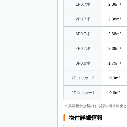
1F0.7坪
2.38m²
2F0.7坪
2.38m²
3F0.7坪
2.38m²
4F0.7坪
2.38m²
3F0.5坪
1.79m²
2Fロッカー3
0.9m²
2Fロッカー1
0.6m²
※掲載料金は契約する際の通常料金と
物件詳細情報