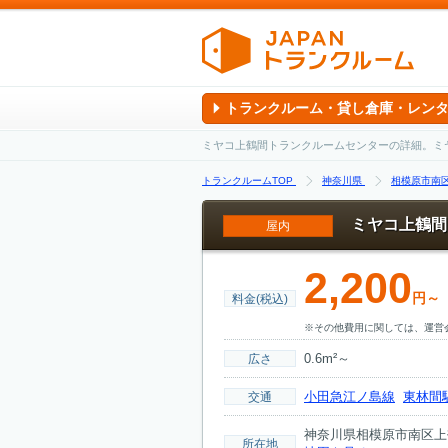
トランクルーム・貸し倉庫・レン
ミヤコ上鶴間トランクルームセンターの詳細。ミ
トランクルームTOP
神奈川県
相模原市南
ミヤコ上鶴間
屋内
2,200
円～
料金(税込)
※その他費用に関しては、運営
0.6m²～
広さ
小田急江ノ島線
東林間
交通
神奈川県相模原市南区上鶴間
所在地