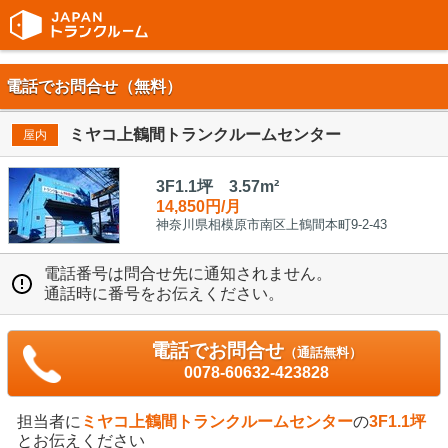
電話でお問合せ（無料）
ミヤコ上鶴間トランクルームセンター
屋内
3F1.1坪 3.57m²
14,850円/月
神奈川県相模原市南区上鶴間本町9-2-43
電話番号は問合せ先に通知されません。
通話時に番号をお伝えください。
電話でお問合せ
（通話無料）
0078-60632-423828
担当者に
ミヤコ上鶴間トランクルームセンター
の
3F1.1坪
とお伝えください