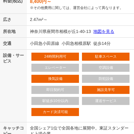
料金(税込)
8,400
円～
※その他費用に関しては、運営会社によって異なります。
広さ
2.47m²～
所在地
神奈川県座間市相模が丘1-40-13
地図を見る
交通
小田急小田原線 小田急相模原駅 徒歩14分
設備・サー
24時間利用可
駐車スペース
ビス
エレベーター
空調設備
換気設備
防犯設備
即日契約可
施設見学可
駅徒歩10分以内
運送サービス
カード決済可能
キャッチコ
全国シェア1位で全国各地に展開中。東証スタンダー
ピー
ド上場企業。