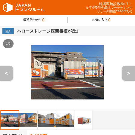
総掲載施設数No.1！
※実査委託先:日本マーケティング
リサーチ機構(2026年3月)
0
0
最近見た物件
お気に入り
ハローストレージ座間相模が丘1
屋外
1/5
<
>