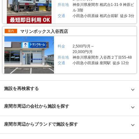
アで試験的にはじめた駐車場タイプのバイクパーキングは当初ここまでの拡
ビができないように温度調整が必要で、その鍵を握るのが、各階に数点設置
所在地
神奈川県座間市 相武台1-31-9 神原ビ
大を予想していなかったとのことだが、順調に拡大を続けているという。人
しているサーキュレーター。風を送り込み部屋の空気を循環させることで荷
ル 3階
気施設の一つである足立区の「ハローバイクボックス足立竹ノ塚パート2」
物を保管するのに最適な環境を1年中作り出しています。また、トランクハ
交通
小田急小田原線 相武台前駅 徒歩 3分
は、風雨による汚れや浸食防止に強いBOXシェローを採用しており、東証
ウス24東中野店では、スマートキーや専用アプリによる鍵の解錠施錠にも
マザーズ上場企業が運営しているバイク専用のスペースなので、安心して利
対応。警備会社と契約をしているため、万が一のことがあっても対応できる
用できると思った。
ことはもちろん、小さなトラブルでも問い合わせれば、自社の物件管理部隊
マリンボックス入谷西店
屋内
がすぐに駆けつける体制も整備しています。 費用や契約について教えてく
ださい。 簡単手続き。スマートキーを採用したことで、その場で専用アプ
リを使って施設のエントランスキーを解錠でき、スタッフの立会いがなくて
料金
2,500円/月～
もスムーズに内覧できます。また、Webやスマホのみでも契約申し込みが
20,000円/月
できるので、最短即日利用も可能です。不明点があれば、お気軽にお問い合
所在地
神奈川県座間市 入谷西２丁目55-48
わせください。 編集後記 誰もが知っているキャラクター「キティちゃん」
交通
小田急小田原線 座間駅 徒歩 12分
がビル正面に大きく貼られているトランクハウス24。インパクトがありな
がらも、街の景色に馴染んでいる親しみやすい印象を受けた。2018年から
開始した新しいトランクルームのサービスだが、そのはじめたきっかけをお
聞きすると、よりお客様に寄り添ったトランクルームを提供したかったから
という声が返ってきた。もともと同社は屋外のコンテナ型トランクルームで
国内トップシェアを誇る企業だが、郊外にあることも多く、車を利用して自
施設を再検索する
ら伺う必要があった。その点、屋内型のトランクルームは住宅エリアにて使
いたいときに使える場所にあるという利点があり、女性が使いずらいという
イメージも安心のセキュリティやクリーンで清潔な部屋といった機能面でも
座間市周辺の会社から施設を探す
カバーしている。一度使ってみるとその便利さが気に入り、長く継続して使
うお客様が多いというのも納得できる取材だった。
©1976,2019SANRIOCO.,LTD.APPROVALNO.G601228
座間市周辺からブランドで施設を探す