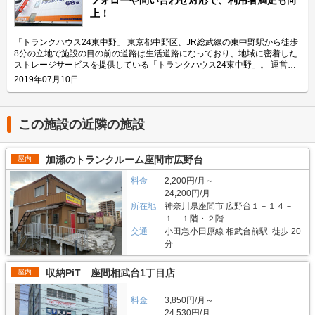
リティや安全面について教えてください。 「ハローバイクガレージ北上
ト2」は、国道4号線から車でアクセスしやすい立地にある施設です。 広さ2
上！
野」は屋内タイプで雨風を防ぐことができ、また、電動シャッターや防犯カ
帖・幅110cm・奥行き252cm・高さ197cmのバイクボックスが17室ご用意
メラなどを設置しているためセキュリテイ面もしっかりしているので、盗難
しており、24時間365日自由にご利用頂けます。 エリアリンク株式会社の
やイタズラから愛車を守りたい、大切なバイクを雨風で汚したくない方にお
「ハローバイクボックス」は全国のライダー様から愛されているBOXシェ
「トランクハウス24東中野」 東京都中野区、JR総武線の東中野駅から徒歩
すすめです。 費用や契約について教えてください。 月額17,400円（税込）
ローを採用した施設のため、風雨による汚れや浸食に強いのが特長です。幅
8分の立地で施設の目の前の道路は生活道路になっており、地域に密着した
の価格でバイク1台を駐車できます。施設の詳細な仕様については事前内覧
広いラダーレールが付いており、バイクの乗り入れが簡単です。また、ボッ
ストレージサービスを提供している「トランクハウス24東中野」。 運営会
をおすすめ致します。ご契約の前に駐車スペースや立地など確認頂けます。
クス内には棚を設置しておりますので、ヘルメットなどの小物を置くことも
社はエリアリンク株式会社。コンテナ・ストレージ業界でトップシェアを誇
2019年07月10日
契約時はバイクのメーカー・車種・ナンバーを確認していますが、これから
可能です。パーツやメンテナンス用品も収納できるのでとても便利です。
り、東証マザーズにも上場している会社です。全国に展開しているレンタル
バイクを購入する方はお問い合わせの際にお知らせください。時期によって
主にどんな方がご利用されているのでしょうか？ 東武伊勢崎線やつくばエ
収納用スペース「ハローストレージ」は、屋外型と屋内型合わせて約6万人
は使用料や事務手数料がお得になるキャンペーンも実施していますので、
クスプレス線が通る足立区内にお住いのライダーの方を中心にご利用頂いて
に利用されています。 今回は、エリアリンク株式会社が運営している「ト
LIFULLトランクルームのメール又は電話にてお問い合わせください。 編集
おります。主にアメリカンクルーザーやビッグスクーター、レーサー・スポ
ランクハウス24東中野」の特徴や利用用途の傾向、会社の想いなどをご紹
この施設の近隣の施設
後記 「ハローバイクガレージ北上野」は駅から近くて万全なセキュリティ
ーツタイプなど高級車又は大型車の保管が多くみられます。 セキュリティ
介します。 トランクハウス24東中野の特徴を教えてください。 2018年12
のある施設のため、人気がある。満車になることも多いため、気になった方
や安全面について教えてください。 「ハローバイクボックス足立竹ノ塚パ
月にオープンした「トランクハウス24東中野」。1階〜4階まで1軒まるごと
はお早めにお問い合わせした方が良さそうだ。 運営会社は東証マザーズ上
ート2」はBOXシェローを採用した施設のため屋外タイプのバイクパーキン
トランクルームで、部屋の大きさは0.9帖のコンパクトサイズから9.8帖の大
加瀬のトランクルーム座間市広野台
屋内
場企業でもあるエリアリンク株式会社。2016年頃、西東京エリアで試験的
グと違って雨風を防ぐことができ、盗難のリスクも抑えることができます。
きいサイズまで展開しています。24時間365日利用でき、セキュリティも空
にはじめた駐車場タイプのバイクパーキングは当初ここまでの拡大を予想し
各バイクボックスにバイクを収納するタイプなので、他の方のバイクを気に
調も最新設備を整えているため、衣類・本・季節物などの荷物から大型家具
料金
2,200円/月～
ていなかったとのことだが、順調に拡大を続け、現在、都内を中心に1,000
する必要がありません。セキュリティ面としてバイクボックスの扉に南京錠
や機材・備品など法人利用まで幅広い用途にご利用いただけます。 主にど
24,200円/月
台分ほどスペースを管理している（2020年1月現在）。その運営ノウハウが
をつけており、安心してバイクを保管できる収納スペースです。また、施設
んな方がご利用されているのでしょうか？ お客様は店舗から1.5キロ圏内に
所在地
神奈川県座間市 広野台１－１４－
ある「ハローバイクガレージ北上野」は、誰もが安心して利用できる施設な
内には外灯照明も完備していますので、夜間でもバイクを出し入れしやすい
お住いの方がほとんどです。他社であれば3キロ圏内程か車で移動する場所
ので、愛車を守りたい近隣エリアの方は要チェックなスポットではないかと
１ １階・２階
環境です。 費用や契約について教えてください。 月額11,300円（税込）の
にあることが多いのですが、「トランクハウス24」は住宅街の生活道路に
思った。
価格でバイクボックスをご利用頂けます。「ハローバイクボックス足立竹ノ
交通
小田急小田原線 相武台前駅 徒歩 20
面しているため地域に密着した運営ができています（ご自宅から車で荷物を
塚パート2」は施設見学が可能なので、バイクボックスの大きさや立地が気
分
運送するサービスも利用可能）。また、利用用途で多いのはファミリー層の
になる方は見学を申し込みください。契約時はバイクのナンバーを確認して
他、都心の店舗は一人暮らしの若い方や女性、法人企業にも利用いただいて
います。これからバイクを購入する方はお問い合わせの際にお知らせくださ
います。任意に調査したユーザーインタビューでは「一度使うと便利さが分
収納PiT 座間相武台1丁目店
屋内
い。時期によっては月額使用料や事務手数料がお得になるキャンペーンも実
かった」という声も多く、衣類や本などの趣味や生活用品を自宅以外の押入
施していますので、LIFULLトランクルームの施設詳細ページをご覧くださ
れに入れておく感覚で中長期的に利用されている傾向があります。 セキュ
い。 編集後記 現在、都内を中心に約1,000台（2020年1月現在）のバイク専
料金
3,850円/月～
リティや安全面について教えてください。 トランクハウス24で細心の注意
用スペースを管理しているエリアリンク株式会社。2016年頃、西東京エリ
を払っているのが空気の流れ。外が寒いから中は暖かくではなく、結露やカ
24,530円/月