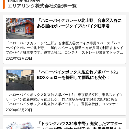
TRUNKROOM PRESS
エリアリンク株式会社の記事一覧
「ハローバイクガレージ北上野」台東区入谷に
ある屋内ガレージタイプのバイク駐車場
「ハローバイクガレージ北上野」 台東区入谷のバイク専用スペース「ハロ
ーバイクガレージ北上野」。屋内スペースを複数の方が共同で利用するタイ
プのバイク駐車場です。運営会社は、コンテナ・ストレージ業界でトップレ
ベルのシェアを誇り、東証マザーズにも上場しているエリアリンク株式会
2020年02月20日
社。 今回は、エリアリンク株式会社が運営している「ハローバイクガレー
ジ北上野」の特長や利用用途などをご紹介致します。 「ハローバイクガレ
ージ北上野」の特長を教えてください。 東京メトロ日比谷線の入谷駅から
「ハローバイクボックス足立竹ノ塚パート2」
徒歩4分、JR山手線の鶯谷駅から徒歩10分の場所に位置する「ハローバイク
BOXシェローを採用して雨風にも安心！
ガレージ北上野」。駅近なバイク駐車スペースであり、24時間365日ご利用
頂けます。広さ2.25帖・幅130cm・奥行き270cmのスペースをご用意して
おり、大型バイクの駐車にも対応可能です。また、屋内型トランクルーム
「ハローストレージ北上野」と隣接していてパーツやメンテナンス用品の収
「ハローバイクボックス足立竹ノ塚パート2」 東京都足立区、東武スカイツ
納にご利用頂けます。ツーリングにお出掛する際にも大変便利です。 主に
リーライン西新井駅から徒歩15分、竹ノ塚駅から徒歩14分の距離にある
どんな方がご利用されているのでしょうか？ 主に入谷駅周辺エリアを中心
「ハローバイクボックス足立竹ノ塚パート2」。 運営会社は、コンテナ・ス
とした近隣エリアの方々にご利用頂いています。「ハローバイクガレージ北
トレージ業界でトップレベルのシェアを誇り、東証マザーズにも上場してい
2020年02月20日
上野」は鶯谷や上野、稲荷町、田原町などからもアクセス良好なバイク専用
るエリアリンク株式会社です。 今回は、エリアリンク株式会社が運営して
施設なので、近隣エリアのライダーから人気があります。大きめの駐車スペ
いる「ハローバイクボックス足立竹ノ塚パート2」の特長や利用用途などを
ースのため、アメリカンクルーザー、レーサー・スポーツタイプ、ビッグス
ご紹介致します。 「ハローバイクボックス足立竹ノ塚パート2」の特長を教
「トランクハウス24東中野」充実したアフター
クーターなど、高級車や大型車の保管にもご利用頂いております。 セキュ
えてください。 ボックスタイプの「ハローバイクボックス足立竹ノ塚パー
フォローや問い合わせ対応で、利用者満足も向