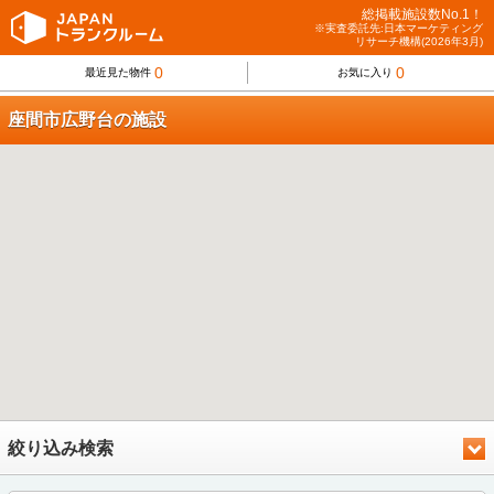
総掲載施設数No.1！
※実査委託先:日本マーケティング
リサーチ機構(2026年3月)
0
0
最近見た物件
お気に入り
座間市広野台の施設
絞り込み検索