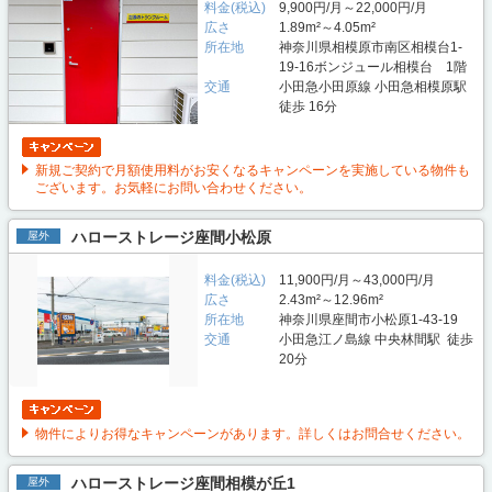
料金(税込)
9,900円/月～22,000円/月
広さ
1.89m²～4.05m²
所在地
神奈川県相模原市南区相模台1-
19-16ボンジュール相模台 1階
交通
小田急小田原線 小田急相模原駅
徒歩 16分
新規ご契約で月額使用料がお安くなるキャンペーンを実施している物件も
ございます。お気軽にお問い合わせください。
ハローストレージ座間小松原
屋外
料金(税込)
11,900円/月～43,000円/月
広さ
2.43m²～12.96m²
所在地
神奈川県座間市小松原1-43-19
交通
小田急江ノ島線 中央林間駅 徒歩
20分
物件によりお得なキャンペーンがあります。詳しくはお問合せください。
ハローストレージ座間相模が丘1
屋外