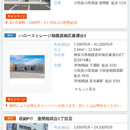
交通
小田急小田原線 座間駅 徒歩 12分
3か月賃料「1000円」4ヶ月以上の利用必須
ハローストレージ相模原南区麻溝台3
屋外
料金(税込)
7,300円/月～41,200円/月
広さ
2.44m²～12.63m²
所在地
神奈川県相模原市南区麻溝台8丁
目2874番1
交通
JR相模線 下溝駅 徒歩 32分
小田急小田原線 小田急相模原駅
徒歩 36分
JR相模線 原当麻駅 徒歩 43分
もっと見る
物件によりお得なキャンペーンがあります。詳しくはお問合せください。
収納PiT 座間相武台1丁目店
屋内
料金(税込)
3,850円/月～24,530円/月