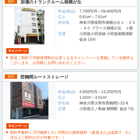
加瀬のトランクルーム相模が丘
屋内
料金(税込)
7,700円/月～59,400円/月
広さ
0.81m²～7.61m²
所在地
神奈川県座間市相模が丘１－３５
－４０ プラーズ相模が丘 １階
交通
小田急小田原線 小田急相模原駅
徒歩 10分
新規ご契約で月額使用料がお安くなるキャンペーンを実施している物件も
ございます。お気軽にお問い合わせください。
西鶴間ルートストレージ
屋内
料金(税込)
4,950円/月～13,200円/月
広さ
1.02m²～3.01m²
所在地
神奈川県大和市西鶴間1-22-8
交通
小田急江ノ島線 鶴間駅 徒歩 7分
契約手数料１万円無料と3ヶ月間分の賃料無料 （新規または追加で、6ヶ
月以上ご契約の方が対象です。）