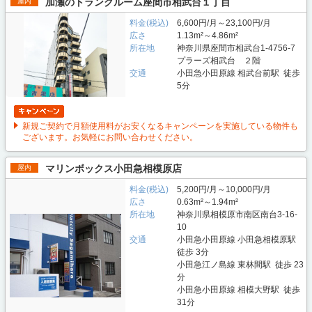
加瀬のトランクルーム座間市相武台１丁目
屋内
料金(税込)
6,600円/月～23,100円/月
広さ
1.13m²～4.86m²
所在地
神奈川県座間市相武台1-4756-7
プラーズ相武台 ２階
交通
小田急小田原線 相武台前駅 徒歩
5分
新規ご契約で月額使用料がお安くなるキャンペーンを実施している物件も
ございます。お気軽にお問い合わせください。
マリンボックス小田急相模原店
屋内
料金(税込)
5,200円/月～10,000円/月
広さ
0.63m²～1.94m²
所在地
神奈川県相模原市南区南台3-16-
10
交通
小田急小田原線 小田急相模原駅
徒歩 3分
小田急江ノ島線 東林間駅 徒歩 23
分
小田急小田原線 相模大野駅 徒歩
31分