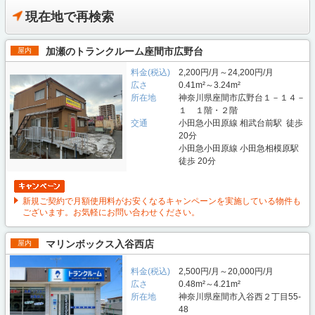
現在地で再検索
加瀬のトランクルーム座間市広野台
屋内
料金(税込)
2,200円/月～24,200円/月
広さ
0.41m²～3.24m²
所在地
神奈川県座間市広野台１－１４－
１ １階・２階
交通
小田急小田原線 相武台前駅 徒歩
20分
小田急小田原線 小田急相模原駅
徒歩 20分
新規ご契約で月額使用料がお安くなるキャンペーンを実施している物件も
ございます。お気軽にお問い合わせください。
マリンボックス入谷西店
屋内
料金(税込)
2,500円/月～20,000円/月
広さ
0.48m²～4.21m²
所在地
神奈川県座間市入谷西２丁目55-
48