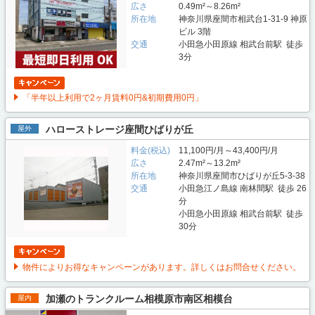
広さ
0.49m²～8.26m²
所在地
神奈川県座間市相武台1-31-9 神原
ビル 3階
交通
小田急小田原線 相武台前駅 徒歩
3分
「半年以上利用で2ヶ月賃料0円&初期費用0円」
ハローストレージ座間ひばりが丘
屋外
料金(税込)
11,100円/月～43,400円/月
広さ
2.47m²～13.2m²
所在地
神奈川県座間市ひばりが丘5-3-38
交通
小田急江ノ島線 南林間駅 徒歩 26
分
小田急小田原線 相武台前駅 徒歩
30分
物件によりお得なキャンペーンがあります。詳しくはお問合せください。
加瀬のトランクルーム相模原市南区相模台
屋内