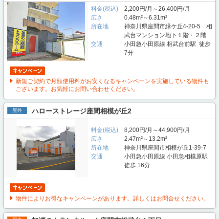
料金(税込)
2,200円/月～26,400円/月
広さ
0.48m²～6.31m²
所在地
神奈川県座間市緑ケ丘4-20-5 相
武台マンション地下１階・２階
交通
小田急小田原線 相武台前駅 徒歩
7分
新規ご契約で月額使用料がお安くなるキャンペーンを実施している物件も
ございます。お気軽にお問い合わせください。
ハローストレージ座間相模が丘2
屋外
料金(税込)
8,200円/月～44,900円/月
広さ
2.47m²～13.2m²
所在地
神奈川県座間市相模が丘1-39-7
交通
小田急小田原線 小田急相模原駅
徒歩 16分
物件によりお得なキャンペーンがあります。詳しくはお問合せください。