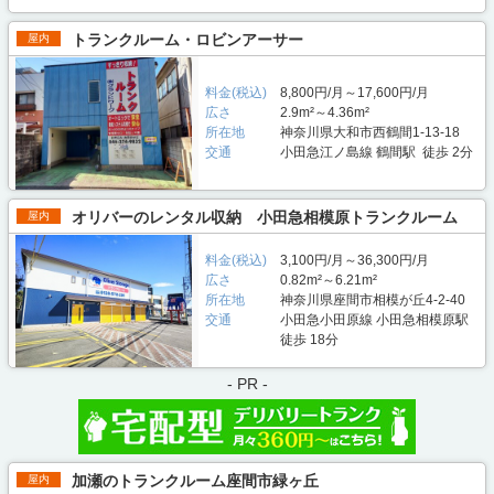
トランクルーム・ロビンアーサー
屋内
料金(税込)
8,800円/月～17,600円/月
広さ
2.9m²～4.36m²
所在地
神奈川県大和市西鶴間1-13-18
交通
小田急江ノ島線 鶴間駅 徒歩 2分
オリバーのレンタル収納 小田急相模原トランクルーム
屋内
料金(税込)
3,100円/月～36,300円/月
広さ
0.82m²～6.21m²
所在地
神奈川県座間市相模が丘4-2-40
交通
小田急小田原線 小田急相模原駅
徒歩 18分
- PR -
加瀬のトランクルーム座間市緑ヶ丘
屋内