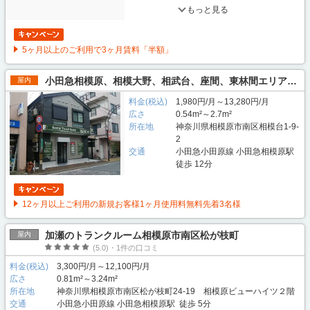
もっと見る
5ヶ月以上のご利用で3ヶ月賃料「半額」
小田急相模原、相模大野、相武台、座間、東林間エリアのトランクルームクローゼット24
屋内
料金(税込)
1,980円/月～13,280円/月
広さ
0.54m²～2.7m²
所在地
神奈川県相模原市南区相模台1-9-
2
交通
小田急小田原線 小田急相模原駅
徒歩 12分
12ヶ月以上ご利用の新規お客様1ヶ月使用料無料先着3名様
加瀬のトランクルーム相模原市南区松が枝町
屋内
(5.0)・1件の口コミ
料金(税込)
3,300円/月～12,100円/月
広さ
0.81m²～3.24m²
所在地
神奈川県相模原市南区松が枝町24-19 相模原ビューハイツ２階
交通
小田急小田原線 小田急相模原駅 徒歩 5分