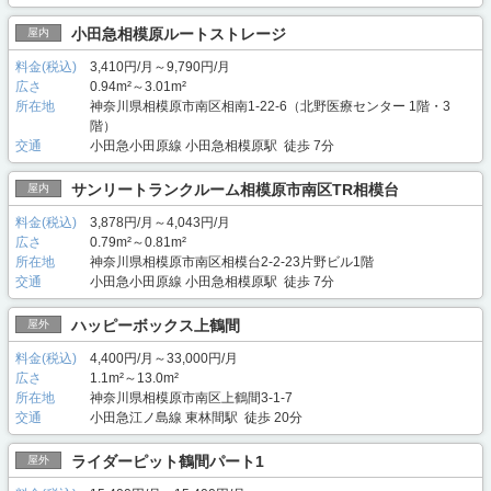
小田急相模原ルートストレージ
屋内
料金(税込)
3,410円/月～9,790円/月
広さ
0.94m²～3.01m²
所在地
神奈川県相模原市南区相南1-22-6（北野医療センター 1階・3
階）
交通
小田急小田原線 小田急相模原駅 徒歩 7分
サンリートランクルーム相模原市南区TR相模台
屋内
料金(税込)
3,878円/月～4,043円/月
広さ
0.79m²～0.81m²
所在地
神奈川県相模原市南区相模台2-2-23片野ビル1階
交通
小田急小田原線 小田急相模原駅 徒歩 7分
ハッピーボックス上鶴間
屋外
料金(税込)
4,400円/月～33,000円/月
広さ
1.1m²～13.0m²
所在地
神奈川県相模原市南区上鶴間3-1-7
交通
小田急江ノ島線 東林間駅 徒歩 20分
ライダーピット鶴間パート1
屋外