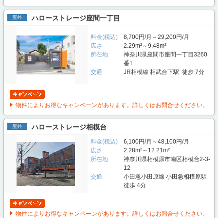
ハローストレージ座間一丁目
屋外
料金(税込)
8,700円/月～29,200円/月
広さ
2.29m²～9.48m²
所在地
神奈川県座間市座間一丁目3260
番1
交通
JR相模線 相武台下駅 徒歩 7分
物件によりお得なキャンペーンがあります。詳しくはお問合せください。
ハローストレージ相模台
屋外
料金(税込)
6,100円/月～48,100円/月
広さ
2.28m²～12.21m²
所在地
神奈川県相模原市南区相模台2-3-
12
交通
小田急小田原線 小田急相模原駅
徒歩 4分
物件によりお得なキャンペーンがあります。詳しくはお問合せください。