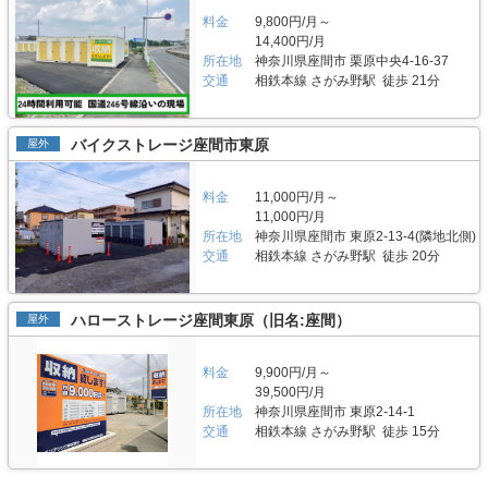
コンテナの各収納スペースは、ドイツ製の頑丈な南京錠によって施錠されて
施設が所在する大阪府高槻市はコンテナなどの収納スペースのニーズが非常
料金
9,800円/月～
います。前面道路は車通りの多い国道ですので、夜間帯でも明るく、人目も
に高いエリアでもあります。 主にどんな方がご利用されているのでしょう
14,400円/月
ありますので安心してご利用頂けます。こちらの店舗でも使用しているコン
か？ 周囲は戸建ての住宅が広がる住宅街となっています。そのため、そち
所在地
神奈川県座間市 栗原中央4-16-37
テナは、断熱材を使用し、通気口も設置しておりますので、夏場であっても
らにお住いのお客様が季節物の衣類や家具・家電などを保管しています。ま
内部の温度は一定程度に抑えることが出来ます。また、施設内のコンテナは
交通
相鉄本線 さがみ野駅 徒歩 21分
た、近年人気のキャンプ用品などご自宅に保管すると場所を取ってしまうも
全て平置きとなっておりますので、荷物をもって階段を昇り降りするがない
のなどの収納スペースとしてもご利用頂いております。そのほか、法人のお
ため、安全にご利用頂けます。なお、巡回も月に2度行っておりますので、
客様に資材や建材、書類などの保管場所としてもご活用頂いております。府
いつでも清潔な環境で快適にご利用頂けます。 費用や契約について教えて
道や国道など大きな道路に近いという立地からバイク収納スペースも人気で
バイクストレージ座間市東原
屋外
ください。 「オレンジコンテナ相模原原宿Part1」の収納スペースは、0.8
す。 セキュリティや安全面について教えてください。 「オレンジコンテナ
帖から4.0帖までの5つのサイズとなっており、月額4,400円～23,100円(税
高槻Part10」は月2回の巡回を実施し、敷地内の掃除や点検、備品のチェッ
込)の価格帯でご利用頂けます。またバイク収納スペースは4.0帖で、月額
クなどを行っています。またコンテナにはドイツ製の頑丈な鍵を使用してお
料金
11,000円/月～
23,650円(税込)となっています。初期費用は、年間保証料や事務手数料のほ
りますので、強固なセキュリティと清潔感のある空間で安心して大切のお荷
11,000円/月
か、鍵代、LEDライト代などが掛かりますので、詳細はお問い合わせくださ
物を預けられます。また、コンテナには通気口を2か所設置し、断熱材も使
所在地
神奈川県座間市 東原2-13-4(隣地北側)
い。支払い方法は、クレジットカード決済もしくは口座振替をご選択頂けま
用しておりますので、屋外型コンテナではありますが、温度や湿度を一定に
す。口座振替の場合、契約金のみ銀行振込で、それ以降は自動振り替えとな
交通
相鉄本線 さがみ野駅 徒歩 20分
保つことが出来ます。敷地内のコンテナは全て平置きでゆとりをもって配置
ります。時期によってお得なキャンペーンなども実施しております。詳細情
しておりますので、車を横付けしての荷物の出し入れも簡単です。 費用や
報はLIFULLトランクルームのHPをご覧ください。24時間対応可能なWEB
契約について教えてください。 月額4,840円～19,250円(税込)の価格帯でご
契約もおすすめです。 編集後記 今回取材した「オレンジコンテナ相模原原
利用頂けます。バイク収納スペースもあり、こちらは月額10,175円～
ハローストレージ座間東原（旧名:座間）
屋外
宿Part1」は先行して周辺エリアに出店した「オレンジコンテナ相模原久保
19,800円(税込)の価格帯となっています。初期費用としては、保証料や南京
沢」の人気を受けて出店したとのことだった。このようにお客様の声に積極
錠代、事務手数料などが掛かります。クレジットカード決済もしくは口座振
的に応えることができるのは、2003年から約20年に渡ってトランクルーム
替にてお支払い頂けます。口座振替の場合、契約金のみ銀行振込で、それ以
料金
9,900円/月～
を運営し続けているアパルトマンホールディングス株式会社ならではの蓄積
降は自動振り替えとなります。時期によってお得なキャンペーンなども実施
39,500円/月
の賜物だろうと思った。「オレンジコンテナ相模原原宿Part1」は国道に面
しますので、ご契約の前にLIFULLトランクルームのHPをご覧ください。24
しており、八王子バイパスからのアクセスも良く、さらにはバス停も近いた
所在地
神奈川県座間市 東原2-14-1
時間対応可能なWEB契約もおすすめです。 編集後記 「オレンジコンテナ高
め、荷物の大小問わずどんな方でも使いやすい施設だと感じた。またアパル
交通
相鉄本線 さがみ野駅 徒歩 15分
槻Part10」が所在する大阪府高槻市は、府内でも人気のエリアだそうだ。と
トマンホールディングス株式会社では運搬業者と連携し、荷物の搬入や搬
いうのも、高槻市は建築確認取得のためのハードルが高く、ニーズの割に出
出、処分についてのサポートも提供しているため、車を持っていない方でも
店が困難なためだという。東海道新幹線の高架下にあたり、周辺には大阪府
気軽に利用できるようになっている。
道や国道も通っているため非常に分かりやすい立地となっている。さらに敷