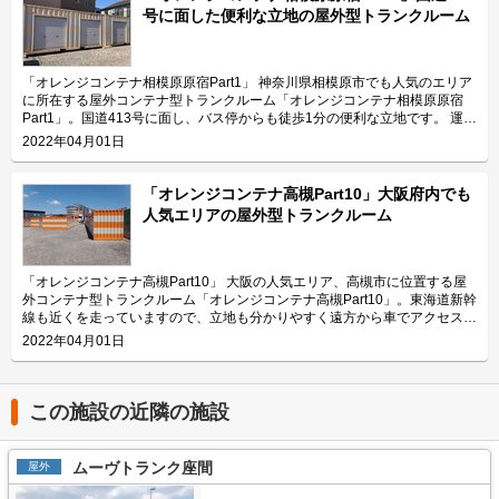
号に面した便利な立地の屋外型トランクルーム
「オレンジコンテナ相模原原宿Part1」 神奈川県相模原市でも人気のエリア
に所在する屋外コンテナ型トランクルーム「オレンジコンテナ相模原原宿
Part1」。国道413号に面し、バス停からも徒歩1分の便利な立地です。 運営
会社は2003年に関西圏から「オレンジコンテナ」をスタートさせたアパル
2022年04月01日
トマンホールディングス株式会社。お客様の目線に立って事業を展開してい
て、2022年3月現在は15,000室を運営中です。 今回は、アパルトマンホー
ルディングス株式会社が運営している「オレンジコンテナ相模原原宿
「オレンジコンテナ高槻Part10」大阪府内でも
Part1」の特長や利用用途などをご紹介します。 「オレンジコンテナ相模原
人気エリアの屋外型トランクルーム
原宿Part1」の特長を教えてください。 「オレンジコンテナ相模原原宿
Part1」に配置されたコンテナは全て平置きになっておりますので、お客様
に安全にご利用頂けます。敷地も広いため、車で横付けして荷物を搬入出す
ることも簡単です。国道413号に面しており、八王子バイパスの相原インタ
「オレンジコンテナ高槻Part10」 大阪の人気エリア、高槻市に位置する屋
ーチェンジなどからもアクセスがしやすい立地となっています。また、徒歩
外コンテナ型トランクルーム「オレンジコンテナ高槻Part10」。東海道新幹
1分の距離にある原宿停留所は橋本駅へ向かうバスもありますので、車のな
線も近くを走っていますので、立地も分かりやすく遠方から車でアクセスす
い方でも便利にご利用頂けます。 主にどんな方がご利用されているのでし
る場合も便利です。 運営会社はアパルトマンホールディングス株式会社。
2022年04月01日
ょうか？ 「オレンジコンテナ相模原原宿Part1」の周辺は戸建て住宅が並ぶ
2003年に関西圏からスタートさせた「オレンジコンテナ」は2022年3月現
住宅街となっていますので、こちらにお住まいの方のご利用が大半となって
在、15,000室をお客様の目線に立って展開しています。 今回は、アパルト
います。収納して頂いているものとしては、家具や家電のほか、ご自宅で場
マンホールディングス株式会社が運営している「オレンジコンテナ高槻
所を取ってしまうアウトドア用品などが主となっています。また多くの方の
Part10」の特長や利用用途などをご紹介します。 「オレンジコンテナ高槻
この施設の近隣の施設
生活拠点となっていることもあり、タイヤの収納先としてもご利用頂いてい
Part10」の特長を教えてください。 「オレンジコンテナ高槻Part10」では
ます。車で2分ほどの距離には「オレンジコンテナ相模原久保沢」があり、
コンテナを全て平置きし、それぞれの間隔も広く取っておりますので、車で
こちらは法人のお客様にも人気の施設です。こちらの「オレンジコンテナ相
進入・横付けしやすい構造になっています。そのため、大きい荷物や重ため
ムーヴトランク座間
屋外
模原久保沢」が満室の場合などは、「オレンジコンテナ相模原原宿Part1」
の荷物などの運搬も簡単に行える施設です。また使用しているコンテナは建
へのご案内も可能です。 セキュリティや安全面について教えてください。
築確認を取っておりますので、大切な荷物も安心して収納して頂けます。当