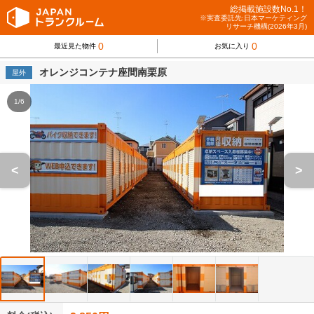
総掲載施設数No.1！
※実査委託先:日本マーケティング
リサーチ機構(2026年3月)
0
0
最近見た物件
お気に入り
オレンジコンテナ座間南栗原
屋外
1/6
<
>