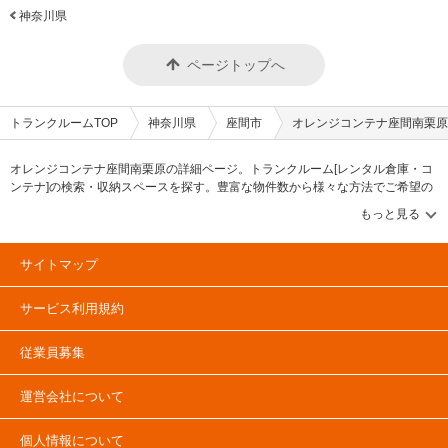
神奈川県
ページトップへ
トランクルームTOP
神奈川県
座間市
オレンジコンテナ座間南栗原
オレンジコンテナ座間南栗原の詳細ページ。トランクルーム[レンタル倉庫・コ
ンテナ]の検索・収納スペースを探す。豊富な物件数から様々な方法でご希望の
収納スペースを簡単に探せるトランクルーム情報サイトです。オレンジコンテ
ナ座間南栗原の住所・最寄りの駅、物件タイプのご紹介や料金表、お得なキャ
ンペーン情報もあります。気になる物件タイプを見つけたら、メールか電話で
お問合せが可能です（無料）。
サイトマップ
サービス利用規約
従業員募集
運営会社について
個人情報について