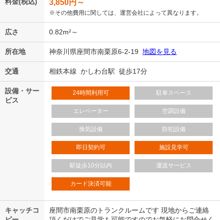
料金(税込)
3,850
円～
※その他費用に関しては、運営会社によって異なります。
広さ
0.82m²～
所在地
神奈川県座間市南栗原6-2-19
地図を見る
交通
相鉄本線 かしわ台駅 徒歩17分
設備・サー
24時間利用可
駐車スペース
ビス
エレベーター
空調設備
換気設備
防犯設備
即日契約可
施設見学可
駅徒歩10分以内
運送サービス
カード決済可能
キャッチコ
座間市南栗原のトランクルームです 現地からご連絡
ピー
頂くだけでご見学も可能ですのでお気軽にお問合せく