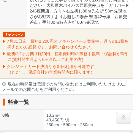
ださい 大和厚木バイパス西原交差点を「ガリバーＲ
246座間店」方向へ右左折し80ｍ先右折 53ｍ先現地
さがみ野方面よりお越しの場合 県道42号線「西原交
差点」手前80ｍ時点左折 80ｍ先現地
7月31日迄 賃料2,200円オフキャンペーン実施中。月々の出費を
抑えたい方必見です。お問い合わせください。
最初の2ヶ月間 月額0円、初期費用時の事務手数料・保証料が0円
に(賃料発生月より6ヶ月以上ご利用の方)
クレジットカード決済なら即日利用が可能です。
（ただし、保証会社の営業時間内に限ります）
現在の時間帯は電話でのお問い合わせはご利用いただけません。
メールでのお問合せをご利用ください。
料金一覧
8帖
13.2m²
43,450円 /月
230cm・590cm・230cm