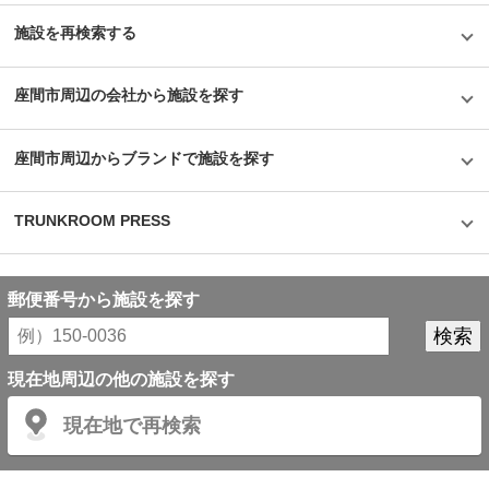
地は広々としており、コンテナは全て平置きなので家具や家電、機材などの
大きい荷物であっても車で横付けして搬入出が可能なため個人の方にも法人
施設を再検索する
の方にもおすすめできる施設であった。
座間市周辺の会社から施設を探す
座間市周辺からブランドで施設を探す
TRUNKROOM PRESS
郵便番号から施設を探す
現在地周辺の他の施設を探す
現在地で再検索