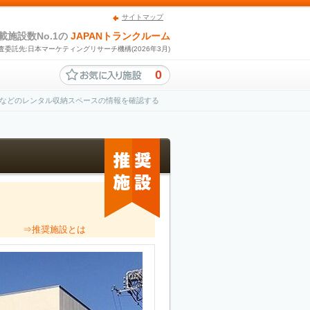
サイトマップ
載施設数No.1の
JAPANトランクルーム
査委託先:日本マーケティングリサーチ機構(2026年3月)
0
などのレンタル収納スペースの情報を確認する
。
⇒推奨施設とは