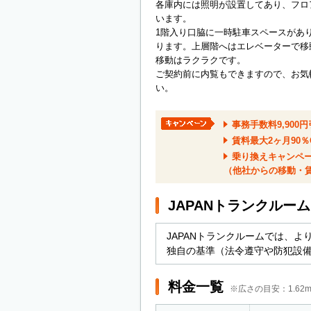
各庫内には照明が設置してあり、フロ
います。
1階入り口脇に一時駐車スペースがあ
ります。上層階へはエレベーターで移
移動はラクラクです。
ご契約前に内覧もできますので、お気
い。
事務手数料9,900
賃料最大2ヶ月90％
乗り換えキャンペ
（他社からの移動・賃
JAPANトランクルー
JAPANトランクルームでは、
独自の基準（法令遵守や防犯設
料金一覧
※広さの目安：1.6