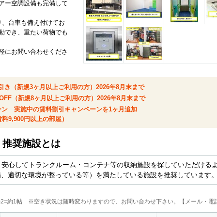
アー空調設備も完備して
り、台車も備え付けてお
動でき、重たい荷物でも
軽にお問い合わせくださ
円引き（新規3ヶ月以上ご利用の方）2026年8月末まで
OFF（新規8ヶ月以上ご利用の方）2026年8月末まで
ーン 実施中の賃料割引キャンペーンを1ヶ月追加
料9,900円以上の部屋）
ム 推奨施設とは
より安心してトランクルーム・コンテナ等の収納施設を探していただける
備、適切な環境が整っている等）を満たしている施設を推奨しています
2m2=約1帖 ※空き状況は随時変わりますので、お問い合わせ下さい。【メール・電話