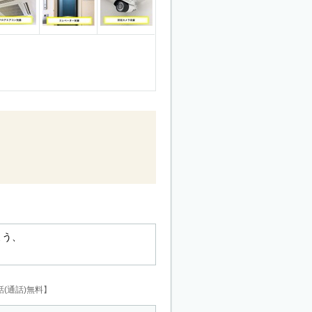
よう、
。
(通話)無料】