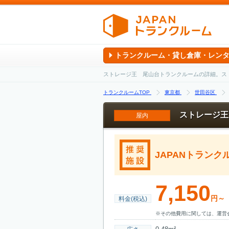
トランクルーム・貸し倉庫・レン
ストレージ王 尾山台トランクルームの詳細。ス
トランクルームTOP
東京都
世田谷区
ストレージ王
屋内
JAPANトラン
7,150
円～
料金(税込)
※その他費用に関しては、運営