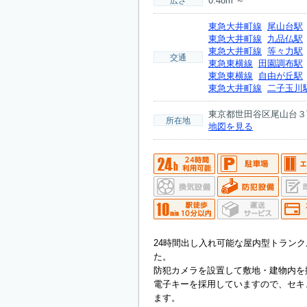
0.48m²～
広さ
東急大井町線
尾山台駅
東急大井町線
九品仏駅
東急大井町線
等々力駅
交通
東急東横線
田園調布駅
東急東横線
自由が丘駅
東急大井町線
二子玉川
東京都世田谷区尾山台３
所在地
地図を見る
24時間出し入れ可能な屋内型トランク
た。
防犯カメラを設置して敷地・建物内を
電子キーを採用していますので、セキ
ます。