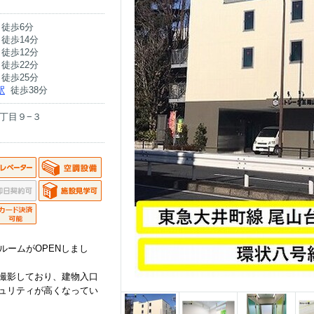
徒歩6分
徒歩14分
徒歩12分
徒歩22分
徒歩25分
駅
徒歩38分
丁目９−３
ルームがOPENしまし
撮影しており、建物入口
ュリティが高くなってい