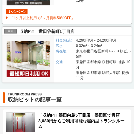
12分
「1ヶ月以上利用で3ヶ月賃料50%OFF」
収納PiT 世田谷新町1丁目店
屋内
料金(税込)
4,290円/月～24,200円/月
広さ
0.32m²～3.24m²
所在地
東京都世田谷区新町1-7-13 桜ビル
5階
交通
東急田園都市線 桜新町駅 徒歩 10
分
東急田園都市線 駒沢大学駅 徒歩
11分
TRUNKROOM PRESS
収納ピットの記事一覧
「収納PIT 墨田向島5丁目店」墨田区で月額
3,080円からご利用可能な屋内型トランクルー
ム