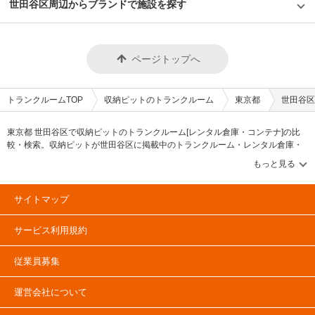
にとっては自宅から近くて安価に使えるトランクルームを提供することにも
世田谷区周辺からブランドで施設を探す
LIFULLトランクルームのメール又は電話にてお問合せください。 初期費用
題なく出し入れ可能です。 セキュリティや安全面について教えてくださ
つながっている点だ。また、お手頃な価格でトランクルームを提供すること
や月額費用のお支払いは銀行振込や口座引落もしくはクレジットカード決済
い。 「収納PIT吹田宇野辺駅前店」には防犯カメラ、入り口の電子錠と部屋
も特徴だ。 組織としての勢いだけではなく、社員の丁寧な対応や顧客視点
で対応いたします。クレジットカード決済の場合、保証会社の事前審査が不
別の錠で2重ロックなどのセキュリティ体制を備え、荷物の保管に安心・安
を持ちながらサービスを展開している株式会社アンビシャスの「収納ピッ
要となり簡単にお手続き頂けます。 決済を完了した後、本部での⼿渡しや
全な環境づくりを心がけております。館内には人感センサーやLED照明を設
ト」。今後、関東でのサービス拡充が楽しみな取材だった。
郵送にてカギの受け渡しができますので、ご希望に合わせて受け渡しの方法
置していて、夜も明るく快適に作業頂けます。カビなどの劣化を防止するた
ページトップへ
をお選びください。 編集後記 「収納スペースが足りない」、「もっとラク
め、空気清浄機や送風機、換気扇などを設置して空調対策を行なっておりま
に収納したい」そのようなお客様の悩みを解消するトランクルームの「収納
す。 また、ご要望やご不明な点があれば電話にてオペレーターが対応（営
PIT（収納ピット）」。 担当者に話を聞くと、お客様の収納に関する課題を
業時間帯は社員が対応）いたしますので、万が一のトラブル時にも安心いた
解決するサービスとして展開していきたいという想いが強く伝わってきた。
だける体制を整えております。 費用や契約について教えてください。 0.3帖
トランクルームTOP
収納ピットのトランクルーム
東京都
世田谷区
創業時から社員育成にも力を入れており、社員自らがお客様の声を聴きなが
の小型タイプから3帖の大型タイプまで、月額3,080円〜18,700円(税込)の価
らサービスを改善し展開する組織体制を整えている印象を受けた。 関西エ
格帯でご利用頂けます。ご契約や事前に内覧をご希望の場合は、LIFULLト
リアでは最大級のトランクルームを運営しながら、常に顧客視点を持った丁
ランクルームのメール又は電話にてお問合せください。 初期費用や月額費
東京都 世田谷区で収納ピットのトランクルーム[レンタル倉庫・コンテナ]の比
寧な対応や首都圏にも進出するなどサービスの拡充を行なっていることが印
用のお支払いは銀行振込や口座引落もしくはクレジットカード決済もご利用
較・検索。収納ピットが世田谷区に掲載中のトランクルーム・レンタル倉庫・
象的な取材であった。
頂けます。 ご契約手続き終了後、鍵を郵送いたします。尚、本店に取りに
レンタルコンテナなどの収納スペースを、借りたい地域から探して、広さ・料
来ていただければ即日利用も可能です。 編集後記 お客様の収納に関する課
金[賃料]・セキュリティ・空調完備・24時間出し入れ可能などの希望条件で絞込
題を解決するサービスとして事業を展開している株式会社アンビシャス。
み！豊富な物件数から様々な方法でご希望の収納スペースを簡単に探せるトラ
同社のトランクルームブランド「収納PIT（収納ピット）」はお客様の荷物
ンクルーム情報サイトです。収納ピットで気になるトランクルームを見つけた
を守る価値を常に追求しながら、時代背景に応じた便利なサービスだと思っ
サイトマップ
ら、メールか電話でお問合せが可能です（無料）。
た。 関西を中心に急成長している同社は、社員育成にも力を入れており、
お客様の声を社員自ら聴きながらニーズをいち早く取り入れたサービスを展
サービス利用規約
開している印象を受けた。ベンチャー企業なのでしがらみがなく意思決定が
速いという担当者の言葉からもその雰囲気は伝わってきた。 組織としての
勢いだけではなく丁寧な対応や顧客視点を持ちながらサービスを展開してい
従業員募集
る同社のトランクルームなら、自身の大切な荷物を保管するにも安心できる
と思った。
運営会社について