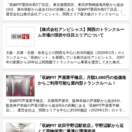
「収納PIT墨田向島5丁目店」 東京都墨田区、東武伊勢崎線曳舟駅から徒歩
10分、東向島駅から徒歩15分の距離にある「収納PIT墨田向島5丁目店」。
運営会社は株式会社アンビシャス。関西エリア最大級のトランクルーム「収
納ピット」を運営している会社です。関西エリアを中心に約300施設
（2020年2月）を展開し、首都圏にも進出するなど、サービスの拡充も行な
っています。 今回は、株式会社アンビシャスが運営している「収納PIT墨田
【株式会社アンビシャス】関西のトランクルー
向島5丁目店」の特長や利用用途などをご紹介致します。 「収納PIT墨田向
ム市場の現状や注目エリアについて
島5丁目店」の特長を教えてください。 「収納PIT墨田向島5丁目店」は都道
461号周辺に位置しており、曳舟駅からも近くてアクセスしやすいトランク
ルームです。外の前面道路は広くて車付けもあるため、荷物をスムーズに搬
入搬出頂けます。 2020年1月にオープンした「収納PIT墨田向島5丁目店」
大阪・兵庫・京都・奈良などの関西を中心に約300施設（2020年2月）のト
は、関西/大阪府下トップシェアを誇る株式会社アンビシャスの関東1号店
ランクルーム「収納ピット」を展開している株式会社アンビシャス。 2007
で、墨田区では珍しい全室1階の屋内型トランクルームです。 自社製のパー
年の創業から10年以上関西圏でトランクルーム事業を運営してきた株式会
テーションで区切った部屋の高さは2mあり、大きさは最小0.3帖から最大
社アンビシャスが感じる、関西エリアの市場感や今後の注目エリアなどにつ
3.6帖までの豊富なサイズを全29室ご用意しております。各部屋の扉は間口
いて伺いました。 関西圏のトランクルーム市場の規模や成長性を教えてく
が広く、無料貸し出しの台車を完備しているため、大きい荷物の出し入れが
ださい。 関西圏のトランクルーム市場でトランクルーム事業を行なってい
「収納PIT 芦屋業平橋店」月額3,080円の低価格
簡単です。 無人運営のトランクルームなので24時間365日いつでもご利用
る主要企業は、「収納ピット」を運営している私たち株式会社アンビシャス
からご利用可能な屋内型トランクルーム！
頂けます。外部にはLED照明を設置しており、夜も明るく安心できる環境で
と他3社程があります。 関東圏に比べて、企業の数は多くありませんし、ト
す。 除湿機やサーキュレーター、換気扇や扇風機など換気設備を完備して
ランクルームの知名度も低いです。東京をはじめとした首都圏は多少知名度
おり、荷物の保管に最適な環境を提供致します。 主にどんな方がご利用さ
はあるものの、まだ利用したことがない人も多いと思いますが、関西はそも
れているのでしょうか？ 「収納PIT墨田向島5丁目店」は主に墨田・向島・
そもトランクルームの存在自体がほとんど知られていません。そのため、関
「収納PIT芦屋業平橋店」 兵庫県芦屋市、阪神本線の芦屋駅から徒歩6分、
曳舟・浅草エリアにお住いのファミリー層や個人のお客様に多くご利用頂い
西のトランクルーム市場でマーケティングを行う際は、ブランドの前にトラ
阪急神戸本線の芦屋川駅から徒歩9分の距離にある「収納PIT芦屋業平橋
ております。 主な収納物としては、0.3帖から1.0帖までの小型タイプの場
ンクルームの認知促進が必要となるなど、市場としてはこれからだと思いま
店」。 運営会社は、関西エリアを中心に約300施設（2020年2月）のトラン
合は趣味の道具やアウトドアグッズが多く、2.0帖以上の中・大型タイプの
す。 株式会社アンビシャスが運営する「収納ピット」、関西エリア最大級
クルーム「収納PIT（収納ピット）」を運営している株式会社アンビシャ
場合は家具や家電一式などを収納されるケースが多いです。最大3.6帖まで
のトランクルーム 首都圏と関西の違いを教えて下さい。 関西では貸し出す
ス。お客様の収納に関する課題を解決するサービスを目指して関西最大級の
の部屋をご用意しており、引っ越しの一時預けや法人の在庫管理などにもお
賃料の敷地面積あたりの利用単価は関東に比べ、低いのが違いの1つです。
施設数を誇るトランクルームを展開している会社です。 今回は、株式会社
「収納PIT 吹田宇野辺駅前店」宇野辺駅から近
すすめです。 セキュリティや安全面について教えてください。 「収納PIT墨
トランクルームの部屋面積2帖で関西は平均12,000円のところ、関東では
アンビシャスが運営している「収納PIT芦屋業平橋店」の特長や利用用途な
くて荷物保管に最適な環境提供