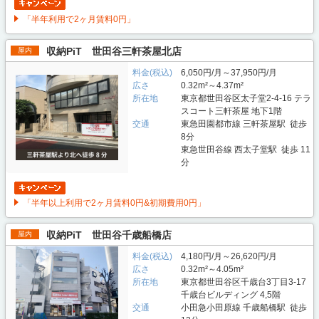
「半年利用で2ヶ月賃料0円」
収納PiT 世田谷三軒茶屋北店
屋内
料金(税込)
6,050円/月～37,950円/月
広さ
0.32m²～4.37m²
所在地
東京都世田谷区太子堂2-4-16 テラ
スコート三軒茶屋 地下1階
交通
東急田園都市線 三軒茶屋駅 徒歩
8分
東急世田谷線 西太子堂駅 徒歩 11
分
「半年以上利用で2ヶ月賃料0円&初期費用0円」
収納PiT 世田谷千歳船橋店
屋内
料金(税込)
4,180円/月～26,620円/月
広さ
0.32m²～4.05m²
所在地
東京都世田谷区千歳台3丁目3-17
千歳台ビルディング 4,5階
交通
小田急小田原線 千歳船橋駅 徒歩