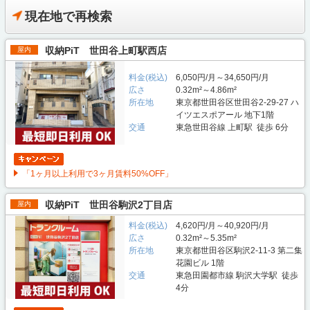
現在地で再検索
収納PiT 世田谷上町駅西店
屋内
料金(税込)
6,050円/月～34,650円/月
広さ
0.32m²～4.86m²
所在地
東京都世田谷区世田谷2-29-27 ハ
イツエスポアール 地下1階
交通
東急世田谷線 上町駅 徒歩 6分
「1ヶ月以上利用で3ヶ月賃料50%OFF」
収納PiT 世田谷駒沢2丁目店
屋内
料金(税込)
4,620円/月～40,920円/月
広さ
0.32m²～5.35m²
所在地
東京都世田谷区駒沢2-11-3 第二集
花園ビル 1階
交通
東急田園都市線 駒沢大学駅 徒歩
4分