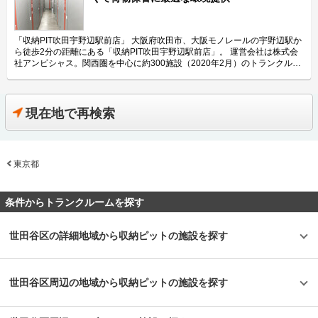
田向島5丁目店」は荷物の保管に安心・安全なセキュリティ設備として、専
21,000円程になります（株式会社アンビシャス独自試算）。関東の方が貸
どをご紹介致します。 「収納PIT芦屋業平橋店」の特長を教えてください。
用のセキュリティカードや防犯カメラなどを備えております。 入口の電子
し出し単価が高い傾向にあり、企業数も関東の方が多いです。 しかしなが
「収納PIT芦屋業平橋店」は国道2号線沿いに位置しており、芦屋駅や芦屋
錠は専用カードキーで解錠し、各部屋はシリンダーキーを使用しています。
ら関西はニーズがないというわけではなく、認知が低いことと、物件のオー
川駅からも近くてアクセスしやすい屋内型のトランクルームです。 荷物を
またセキュリティ対策の一環として、入口の電子錠に防犯カメラを設置し、
ナー様がトランクルーム事業のメリットを理解していないため導入が進んで
保管する収納スペースは、最小0.3帖から最大5.1帖まで豊富なサイズをご用
「収納PIT吹田宇野辺駅前店」 大阪府吹田市、大阪モノレールの宇野辺駅か
専用カードキーでの入室履歴も管理しております。また、人感センサーと
いないことがあります。さらに京都など観光都市では景観上の理由から、大
意しております。全スペースの高さは2mあるので、段ボールなどの箱物で
ら徒歩2分の距離にある「収納PIT吹田宇野辺駅前店」。 運営会社は株式会
LED照明も設置しており、夜間にも明るい環境で荷物を収納頂けるため、女
きな看板を出してはいけなかったり、ビルの高さ制限があり、トランクルー
あれば重ねることでより多く収納頂けます。 「収納PIT芦屋業平橋店」はお
社アンビシャス。関西圏を中心に約300施設（2020年2月）のトランクルー
性一人でも安心してご利用頂けます。 ご要望やご不明な点があればコール
ム用のスペースに当てられないといった課題もあります。 もちろん、今後
客様の大切な荷物を保管するため、空気清浄機や送風機、換気扇など空調対
ム「収納ピット」を展開しています。2006年7月大阪市中央区にて設
センターにてオペレーターが対応いたしますので、万が一のトラブル時にも
市場が伸びたら、関東の次に大きい商圏は関西なので、将来のポテンシャル
策はしっかり行っているため、カビなどが生まれにくい環境をとなっており
立。"志の高い人格者の輩出によって、会社に貢献する"という企業理念のも
安心頂ける体制を整えております。 費用や契約について教えてください。
という意味では大きいと思います。 過去に比ベて関西圏のトランクルーム
ます。 また、「収納PIT芦屋業平橋店」には専用の駐車場やエレベーター、
と、社員自らがお客様の声を聴きながら丁寧な対応を行なっており、お客様
0.3帖の小型タイプから3.6帖の大型タイプまで、月額3,080円〜36,850円(税
市場は今後どのように変わっていくと思いますか？ 以前は郊外エリアの屋
台車が完備されており、大きい荷物もスムーズに搬入搬出頂けます。 主に
との距離が一番近いトランクルームを目指しています。 今回は、株式会社
現在地で再検索
込)の価格帯でご利用頂けます。ご契約や事前に内覧をご希望の場合は、
外型が多かったのが、現在は市街地に屋内型のトランクルームがどんどん進
どんな方がご利用されているのでしょうか？ 「収納PIT芦屋業平橋店」は芦
アンビシャスが運営している「収納PIT吹田宇野辺駅前店」の特長や利用用
LIFULLトランクルームのメール又は電話にてお問合せください。 初期費用
出してきています。 今まで利用していた方が関西圏に引っ越してきたり、
屋駅や芦屋川駅の近隣にお住いの方に多くご利用頂いております。このエリ
途などをご紹介致します。 「収納PIT吹田宇野辺駅前店」の特長を教えてく
や月額費用などのお支払いは銀行振込や口座引落もしくはクレジットカード
SNSなどを通じてサービスが口コミで広がりやすい時代などを背景とし
アにはファミリー層が多く、主な収納物としては季節物や衣類ケース、キャ
ださい。 「収納PIT吹田宇野辺駅前店」は府道2号、14号周辺に位置してお
決済もご利用頂けます。銀行振込や口座引落をご希望する場合は保証会社の
て、トランクルームの全体数は十分に増えていると実感しています。 ま
リーバックなどが多いです。収納スペースは最大5.1帖までご用意してお
り、宇野辺駅からも近くてアクセスしやすいトランクルームです。24時間
事前審査が必要です。クレジットカード決済ご利用の場合、事前審査が不要
た、2025年に開催予定の大阪万博をはじめ、再開発エリアも多く、今後人
り、引っ越し荷物などの大型荷物の一時保管にもご利用頂けます。 セキュ
東京都
365日運営しているので、時間帯を気にせず荷物を搬入搬出頂けます。 荷物
のため、スピーディーな契約及び即日利用が可能となります。 ご契約手続
口密度が増えるエリアはもっと需要が伸びていくはずです。このような状況
リティや安全面について教えてください。 「収納PIT芦屋業平橋店」は荷物
を保管する収納スペースは、屋内をパーテーションで区切って大小様々なサ
き終了後、鍵を郵送いたします。尚、本店に取りに来ていただければ即日利
に合わせて、当社でもトランクのオーナーを募集し京都、大阪の梅田、難
の保管に安心・安全な設備として、専用のセキュリティカードや防犯カメラ
イズにしており、最小0.3帖から最大3帖までのサイズをご用意しています。
用も可能です。 時期によってお得なキャンペーンを行なっておりますの
波、兵庫県の西宮、三宮エリアなどに注力していきたいと考えております。
などのセキュリティ体制を備えております。 人感センサーとLED照明も設
各スペースの高さは1.9mで、天井にはネットフェンスを設置しているた
条件からトランクルームを探す
で、ご契約の前にLIFULLトランクルームのHPをご覧ください。お手頃な価
置しており、夜間に照明のスイッチを探す手間なく荷物を収納頂けます。
め、荷物が盗難される心配はございません。 また、「収納PIT吹田宇野辺駅
格でトランクルームをご利用頂けます。 編集後記 関西/大阪府下で店舗数
トラブルやご不明な点などがある場合はスタッフが丁寧に対応させて頂きま
前店」はお客様の大切な荷物を保管するため、空気清浄機や送風機、換気扇
No.1の実績を誇る株式会社アンビシャスの「収納ピット」。 2020年1月に
すので、お気軽にお問い合わせください。 費用や契約について教えてくだ
などを設置してしっかりとした空調対策を行なっております。 主にどんな
世田谷区の詳細地域から収納ピットの施設を探す
オープンした関東1号店「収納PIT墨田向島5丁目店」を始めとして首都圏に
さい。 月額3,080円の低価格でご利用いただける「収納PIT芦屋業平橋店」
方がご利用されているのでしょうか？ 「収納PIT吹田宇野辺駅前店」は大阪
進出してきたばかりだが、今までの経営ノウハウを基にした事業拡大と出店
は0.3帖の小型タイプから5.1帖の大型タイプまで豊富なサイズをご用意して
府の宇野辺、青葉丘、穂積、松ヶ本町、新芦屋上、千里丘、紫明園周辺にお
スピードアップで、2020年3月現在は関東で全11店舗を運営している。 東
おります。詳細につきましてはLIFULLトランクルームのHPにてご覧くださ
住いの方に多くご利用頂いております。 特に宇野辺駅の近隣にお住いの方
京で1番の出店数を目指す勢いのある成長企業だが、ただ店舗数を増やすだ
い。 また、「収納PIT芦屋業平橋店」また、「収納PIT芦屋業平橋店」は6ヶ
に多くご利用頂いており、ユーザー層も個人からファミリーまで幅広いで
世田谷区周辺の地域から収納ピットの施設を探す
けではなく、お客様に一番近いトランクルームを提供するために社員教育に
月以上のご利用を条件に、「3ヶ月間50％OFF」と「初期費用無料」の特別
す。主な収納物としては季節物のお洋服や、思い出の品やゴルフなどの趣味
も重点を置くなど、今回満を持しての東京進出になる。 株式会社アンビシ
キャンペーンを実施（2019年12月）しており、利用しやすい価格帯でトラ
のグッズなどが多いです。法人のお客様の場合、書類保管や在庫保管にご利
ャスの特徴は既存施設を活用することで、物件の価値を高めながら、お客様
ンクルームのご契約が可能です。事前に内覧やご契約をご希望する場合は、
用頂いております。館内にエレベーターや台車があるため、大きい荷物も問