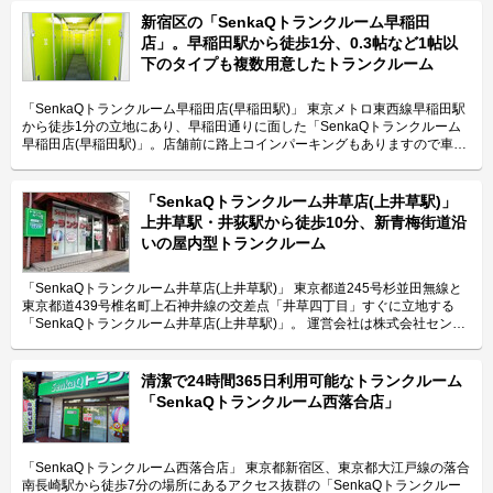
新宿区の「SenkaQトランクルーム早稲田
店」。早稲田駅から徒歩1分、0.3帖など1帖以
下のタイプも複数用意したトランクルーム
「SenkaQトランクルーム早稲田店(早稲田駅)」 東京メトロ東西線早稲田駅
から徒歩1分の立地にあり、早稲田通りに面した「SenkaQトランクルーム
早稲田店(早稲田駅)」。店舗前に路上コインパーキングもありますので車で
の運搬にも便利です。 運営会社は株式会社センカク。キレイで清潔な屋内
型トランクルーム「センカク(senkaQ)」の運営会社です。 今回は、株式会
社センカクが運営している「SenkaQトランクルーム早稲田店(早稲田駅)」
「SenkaQトランクルーム井草店(上井草駅)」
の特長や利用用途などをご紹介致します。 「SenkaQトランクルーム早稲田
上井草駅・井荻駅から徒歩10分、新青梅街道沿
店(早稲田駅)」の特長を教えてください。 「SenkaQトランクルーム早稲田
いの屋内型トランクルーム
店(早稲田駅)」の最大の特長は、東京メトロ東西線早稲田駅から徒歩1分で
さらに早稲田通りにも面している立地です。周辺の住宅街には、賃貸のマン
ションが多いこともありますので1帖以下のタイプを多く用意し、ご自宅の
「SenkaQトランクルーム井草店(上井草駅)」 東京都道245号杉並田無線と
収納代わりにご利用頂くことも可能です。また店舗の前には路上コインパー
東京都道439号椎名町上石神井線の交差点「井草四丁目」すぐに立地する
キングもございますので、大型の荷物の運搬にも便利にご利用頂けます。
「SenkaQトランクルーム井草店(上井草駅)」。 運営会社は株式会社センカ
「SenkaQトランクルーム早稲田店(早稲田駅)」では光触媒による抗菌施工
ク。コインランドリーの運営から事業をスタートして、現在はキレイで清潔
を実施しており、抗ウイルスだけでなく抗カビの対策をしていますので大切
な屋内型トランクルーム「センカク(senkaQ)」の運営に力を入れていま
なお荷物も安心して収納頂けます。 主にどんな方がご利用されているので
す。 今回は、株式会社センカクが運営している「SenkaQトランクルーム井
清潔で24時間365日利用可能なトランクルーム
しょうか？ 周辺にお住いの方々にご利用頂いております。「SenkaQトラン
草店(上井草駅)」の特長や利用用途などをご紹介致します。 「SenkaQトラ
「SenkaQトランクルーム西落合店」
クルーム早稲田店(早稲田駅)」は新宿エリアに近く周辺に大学もありますの
ンクルーム井草店(上井草駅)」の特長を教えてください。 「SenkaQトラン
で、若い方が多いエリアとなっています。また高田馬場や大久保からも近い
クルーム井草店(上井草駅)」は入口に設置されたカードキーに加え、各部屋
ので、外国人のご利用もございます。周辺はワンルームなどの賃貸マンショ
には南京錠式の鍵を設置する二重防犯体制に加え、西武新宿線の上井草駅、
ンも多い住宅街となっており、収納にお困りのお客様も多いため1帖タイプ
井荻駅のいずれからも徒歩10分でアクセス可能な立地も特長です。また
「SenkaQトランクルーム西落合店」 東京都新宿区、東京都大江戸線の落合
の区画で服や小物を保管される方もいます。店舗の前には路上コインパーキ
「SenkaQトランクルーム井草店(上井草駅)」にはお客様専用駐車場を完備
南長崎駅から徒歩7分の場所にあるアクセス抜群の「SenkaQトランクルー