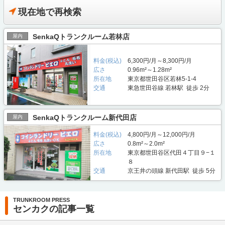
現在地で再検索
SenkaQトランクルーム若林店
屋内
料金(税込)
6,300円/月～8,300円/月
広さ
0.96m²～1.28m²
所在地
東京都世田谷区若林5-1-4
交通
東急世田谷線 若林駅 徒歩 2分
SenkaQトランクルーム新代田店
屋内
料金(税込)
4,800円/月～12,000円/月
広さ
0.8m²～2.0m²
所在地
東京都世田谷区代田４丁目９−１
８
交通
京王井の頭線 新代田駅 徒歩 5分
TRUNKROOM PRESS
センカクの記事一覧