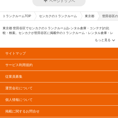
ページトップへ
の時間によっては、「当日から利用したい」というニーズにもお応え致しま
の大切な荷物が痛まないように対策を施しています。 また、セキュリティ
す。3か月以上ご利用の方には通常価格の半額でご利用頂けるキャンペーン
面でも、専用のセキュリティカードをお渡ししたご契約者しかトランクルー
など、時期によってお得なキャンペーンを実施しております。このほか、詳
ムの建物内に入ることができない構造になっており、お部屋1つひとつに南
細なキャンペーンや施設へのご質問はLIFULLトランクルームから電話やメ
京錠も付いています。その他、店舗の外観はガラスで室内が見えるようにな
トランクルームTOP
センカクのトランクルーム
東京都
世田谷区の
ールにてお気軽にお問い合わせください。 編集後記 「SenkaQトランクル
っていたり、監視カメラ（24時間対応）が稼働していたり、SECOMを導入
ーム井草店(上井草駅)」からは運営する株式会社センカクのお客様目線の想
しており、異常があれば警備員がすぐにかけつける万全の体制を整えていま
いを感じた。内装は鮮やかな緑を採用することでファミリー層のお客様が使
す。 費用や契約について教えてください。 「SenkaQトランクルーム」で
東京都 世田谷区でセンカクのトランクルーム[レンタル倉庫・コンテナ]の比
いやすいよう、清潔感のある明るい空間が演出されていた。またセキュリテ
は、お申し込み前の内覧時、必ず社員が現場を案内します。その際、申し込
較・検索。センカクが世田谷区に掲載中のトランクルーム・レンタル倉庫・レ
ィも万全で入口にはカードキー、各部屋には南京錠が設置された二重防犯体
み時間によっては、「明日から利用したい」というニーズにも応えることが
ンタルコンテナなどの収納スペースを、借りたい地域から探して、広さ・料金
制で大切な荷物でも安心して預けられるようになっていた。さらにインキー
できるなどスピーディーに対応できます（キャンペーンがある場合は月初か
[賃料]・セキュリティ・空調完備・24時間出し入れ可能などの希望条件で絞込
になってしまった場合の無料対応や月額330円（税込）の「鍵紛失サポー
ら適用となるため、その時のキャンペーンを見てスタート日を判断されるお
み！豊富な物件数から様々な方法でご希望の収納スペースを簡単に探せるトラ
ト」など万が一の際の対応も充実しているのでより安心して利用できると感
客様が多い傾向です）。 初期費用は500円、1年間賃料半額、最大2ヵ月利
ンクルーム情報サイトです。センカクで気になるトランクルームを見つけた
じた。
用料無料などのキャンペーン（適用は6ヵ月以上ご利用の方に限る）も行っ
サイトマップ
ら、メールか電話でお問合せが可能です（無料）。
ており、万が一盗難にあった場合は最大30万円まで保証（盗難に限らず火
災や落雷などでお荷物が損傷した場合でも保証）するなど安心してご利用い
サービス利用規約
ただくためのきめ細かなサービスを心がけています。 編集後記 「大切なも
のを預けるのに信頼できる会社」。同社のスーパーバイザーと努める中澤氏
のインタビューを通じて、社員がお客様の要望にしっかり向き合っている印
従業員募集
象を受けた。それは、初回の内覧時や、その後のサポートでもヒアリングを
行ない、部屋サイズの提案や、時にはお客様に不要な場合は不要なのではと
伝えるなど、誠実な対応をしているとの話からもうかがえた。「お客様から
運営会社について
担当を指名されることもある」そう話す中澤氏の言葉からも、会社で働く方
の人柄が良さも伝わるだろう。あなたの大切なモノを預けるのに、こんなお
客様想いのトランクルームはいかがだろうか。
個人情報について
掲載に関するお問合せ