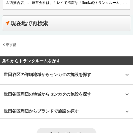
ングもありますので、法人や音楽関係(ライブ資材)の収納にもご利用頂いて
しておりますので、目の前を走る新青梅街道や周辺の千川通りからのアクセ
ム西落合店」。 運営会社は、キレイで清潔な「SenkaQトランクルーム」を
おります。大きな荷物の運搬であってもエレベーターや台車もございますの
スも大変便利です。 換気・空調設備も完備しており、夏は20度前後、それ
運営する株式会社センカク。 「SenkaQトランクルーム」は”暮らしに役立
で便利にご利用頂けます。 セキュリティや安全面について教えてくださ
以外の季節は25度に設定して、湿度を低く保ちカビ対策も万全に行ってお
つ企業”という想いをもと、キレイで清潔な部屋や便利な立地で安心して利
い。 「SenkaQトランクルーム早稲田店(早稲田駅)」はセコムと連携したセ
ります。「SenkaQトランクルーム井草店(上井草駅)」は全40室を運営して
用できる価格帯など、トランクルームに必要な使いやすさは充分満たしてい
キュリティ体制を取っており、入口にはカードキーを設置しております。各
おり、サイズタイプは0.2帖から2.2帖まで全13種類ございますのでお客様の
ます。 今回は、そんな「SenkaQトランクルーム西落合店」の特徴や利用用
現在地で再検索
区画には、南京錠を設置しております。防犯カメラも複数台設置しておりま
ご予算や収納物に合わせてお部屋をご選択頂けます。 主にどんな方がご利
途の傾向、会社の想いなどをご紹介します。 SenkaQトランクルーム西落合
すので大切なお荷物も安心して保管して頂けます。また、店舗内の複数個所
用されているのでしょうか？ 「SenkaQトランクルーム井草店(上井草駅)」
店の特徴を教えてください。 落合南長崎駅から徒歩10分圏内のアクセスの
にて光触媒による抗菌施工を実施しており、ウイルス対策だけでなく、抗カ
は周辺の井草エリアや下石神井エリア、下井草エリアなどにお住いのご家族
良い場所にある「SenkaQトランクルーム西落合店」。店舗前に車寄せもあ
ビや防臭対策などにも対応しております。定期的に巡回を実施しております
層のお客様に、布団や家財、電子製品の収納場所としてご利用頂いておりま
るため、車を使った荷物の上げ下ろしにも便利です。 西落合店は株式会社
ので、いつでも清潔な施設を安全にご利用頂けます。 費用や契約について
す。また、1帖未満のタイプも人気で段ボールやキャリーケースなどちょっ
東京都
センカクのトランクルーム運営1号店となるため、会社としての思い入れも
教えてください。 「SenkaQトランクルーム早稲田店(早稲田駅)」は0.3帖か
としたお荷物の保管にもお役立ていただいております。「SenkaQトランク
強く、最先端のセキュリティや安全技術などいろいろな施策を取り入れてい
ら1.5帖の収納スペースまで、全49室の収納スペースを備えております。価
ルーム井草店(上井草駅)」はお客様専用駐車場を備えておりますので、新青
る店舗になります。部屋数は33を数え、大型の部屋タイプから、コンパク
格帯は、月額2,700円(税込)から12,100円(税込)となっています。初期費用
梅街道や千川通り、八町通などから車でお越しになるお客様もいらっしゃい
トなロッカータイプまで用途によってお選びいただけます。屋内型のトラン
条件からトランクルームを探す
については当月・翌月分賃料のほか、初回保証手数料(月額利用料の半額)、
ます。 セキュリティや安全面について教えてください。 「SenkaQトラン
クルームは汚れにくいのですが、さらにキレイなお部屋を目指し、爽やかな
鍵代・事務手数料(6,600円)を頂いています。 2021年9月現在、賃料永久半
クルーム井草店(上井草駅)」はお客様に安心して大切な荷物を収納頂けます
グリーンに統一した室内や人感LEDライトを使用した明るい店内が特徴。
額キャンペーンを実施しております。このほか、見学の希望や詳細のお問い
よう、入口にカードキーを設置し、各部屋に南京錠の鍵を設置する二重防犯
24時間利用可能なので、近所のコンビニに買い物に行くようなお手軽感覚
世田谷区の詳細地域からセンカクの施設を探す
合わせにつきましてはLIFULLトランクルームから電話やメールにてご連絡
体制を採用しております。また、内部点検や清掃のためにスタッフが月に1
で清潔なお部屋をご利用いただけます。 主にどんな方がご利用されている
頂けます。 編集後記 「SenkaQトランクルーム早稲田店(早稲田駅)」は東西
度巡回をしておりますので、よりお客様に安心してご利用頂ける施設となっ
のでしょうか？ ファミリー層のご利用がメインですが、24時間利用でき初
線の早稲田駅からは徒歩1分、高田馬場駅からもバスを利用すれば5分程度
ています。 お客様の大切なお荷物をお預かりする環境づくりにも心掛けて
期費用や月額利用料などの価格帯が安いため、若い方の利用も多いのが特徴
という利便性の高い立地の施設である。加えて早稲田通り沿いに面している
おり、換気設備や空調設備を完備して夏場は20度前後、それ以外の季節は
です。例えば、ウィンタースポーツのセットや楽器など趣味の道具を置いて
世田谷区周辺の地域からセンカクの施設を探す
ため、車での荷物の搬入出にも困らない施設であるため、季節の衣類や布団
25度に設定することで湿気やカビなどの対策をしております。 費用や契約
おく場所として利用されていたり、0.3帖タイプなど小さいサイズは季節ご
のほか大型の機材など様々な物の収納場所として利用可能である。 また、
について教えてください。 収納スペースの価格帯は月額2,100円から26,500
とに変わる洋服（衣装ケースごと）をしまっておくなどの用途に使われる傾
当施設で実施されている光触媒による抗菌施工は、コインランドリーも運営
円（税込）で広さは0.2帖から2.2帖まで幅広くご用意しております。 初期
向にあります。また、最大5.4帖の大きいサイズの部屋は大型家具を置いて
する株式会社センカクのノウハウの賜物だと感じた。昨今の感染症の流行に
世田谷区周辺からブランドで施設を探す
費用につきましては、短期利用の場合は事務手数料3,300円（税込）・鍵代
おくような用途や法人様のご利用もあります。台車も完備しているため、重
より抗菌などのニーズが高まっているためこちらの店舗以外でも20店舗ほ
3,300円（税込）・初回保証手数料（賃料の半額）・当月翌月分の利用料を
い荷物も簡単に出し入れ可能です。 セキュリティや安全面について教えて
ど同様の対策を行っている施設があるという。また、抗菌だけではなく脱臭
頂いておりますが、12か月以上ご利用の場合は初期費用が500円となるキャ
ください。 トランクルームのお荷物で多いトラブルの1つがカビ。
や、防汚、防カビにも効果が期待できるとのことで思い出の品などの収納に
ンペーンを行っております。 ご契約に際して事前見学をご希望の場合は立
「SenkaQトランクルーム」では24時間空調管理をしているのはもちろん、
も是非おすすめしたい施設である。
ち合いでご対応致しますので事前にご連絡をお願い致します。またお申込み
平均室温でも他社は27～28度ぐらいのところを24～25度に設定し、お客様