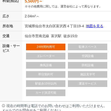
料金(税込)
5,500
円～
※その他費用に関しては、運営会社によって異なります。
広さ
2.04m²～
所在地
宮城県仙台市太白区富沢西４丁目19-4
地図を見る
交通
仙台市営南北線 富沢駅 徒歩15分
設備・サー
24時間利用可
駐車スペース
ビス
エレベーター
空調設備
換気設備
防犯設備
即日契約可
施設見学可
駅徒歩10分以内
運送サービス
カード決済可能
現在の時間帯は電話でのお問い合わせはご利用いただけません。
メールでのお問合せをご利用ください。