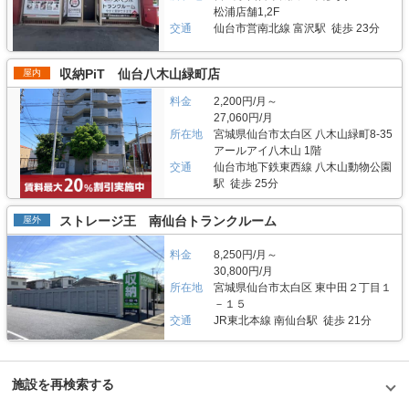
松浦店舗1,2F
交通
仙台市営南北線 富沢駅 徒歩 23分
収納PiT 仙台八木山緑町店
屋内
料金
2,200円/月～
27,060円/月
所在地
宮城県仙台市太白区 八木山緑町8-35
アールアイ八木山 1階
交通
仙台市地下鉄東西線 八木山動物公園
駅 徒歩 25分
ストレージ王 南仙台トランクルーム
屋外
料金
8,250円/月～
30,800円/月
所在地
宮城県仙台市太白区 東中田２丁目１
－１５
交通
JR東北本線 南仙台駅 徒歩 21分
施設を再検索する