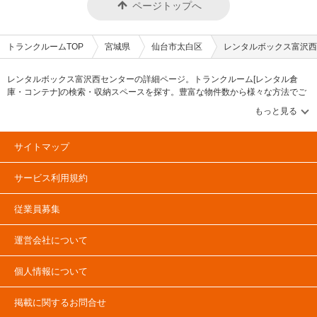
ページトップへ
トランクルームTOP
宮城県
仙台市太白区
レンタルボックス富沢西
レンタルボックス富沢西センターの詳細ページ。トランクルーム[レンタル倉
庫・コンテナ]の検索・収納スペースを探す。豊富な物件数から様々な方法でご
希望の収納スペースを簡単に探せるトランクルーム情報サイトです。レンタル
ボックス富沢西センターの住所・最寄りの駅、物件タイプのご紹介や料金表、
お得なキャンペーン情報もあります。気になる物件タイプを見つけたら、メー
ルか電話でお問合せが可能です（無料）。
サイトマップ
サービス利用規約
従業員募集
運営会社について
個人情報について
掲載に関するお問合せ