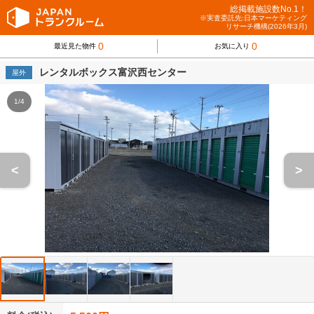
総掲載施設数No.1！
※実査委託先:日本マーケティング
リサーチ機構(2026年3月)
0
0
最近見た物件
お気に入り
レンタルボックス富沢西センター
屋外
1/4
<
>