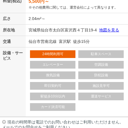
料金(税込)
5,500
円～
※その他費用に関しては、運営会社によって異なります。
広さ
2.04m²～
所在地
宮城県仙台市太白区富沢西４丁目19-4
地図を見る
交通
仙台市営南北線 富沢駅 徒歩15分
設備・サー
24時間利用可
駐車スペース
ビス
エレベーター
空調設備
換気設備
防犯設備
即日契約可
施設見学可
駅徒歩10分以内
運送サービス
カード決済可能
現在の時間帯は電話でのお問い合わせはご利用いただけません。
メールでのお問合せをご利用ください。