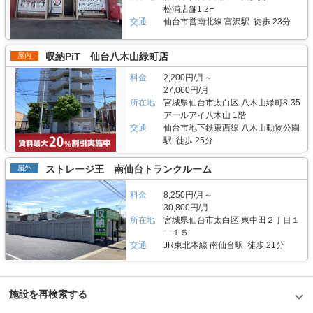
松浦店舗1,2F
交通
仙台市営南北線 富沢駅 徒歩 23分
収納PiT 仙台八木山緑町店
屋内
料金
2,200円/月～
27,060円/月
所在地
宮城県仙台市太白区 八木山緑町8-35
アールアイ八木山 1階
交通
仙台市地下鉄東西線 八木山動物公園
駅 徒歩 25分
ストレージ王 南仙台トランクルーム
屋外
料金
8,250円/月～
30,800円/月
所在地
宮城県仙台市太白区 東中田２丁目１
－１５
交通
JR東北本線 南仙台駅 徒歩 21分
施設を再検索する