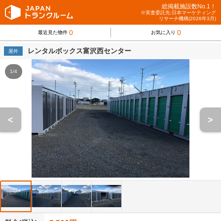
総掲載施設数No.1！
※実査委託先:日本マーケティング
リサーチ機構(2026年3月)
0
0
最近見た物件
お気に入り
レンタルボックス富沢西センター
屋外
1/4
<
>