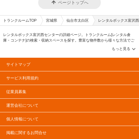
ページトップへ
トランクルームTOP
宮城県
仙台市太白区
レンタルボックス富沢西
レンタルボックス富沢西センターの詳細ページ。トランクルーム[レンタル倉
庫・コンテナ]の検索・収納スペースを探す。豊富な物件数から様々な方法でご
希望の収納スペースを簡単に探せるトランクルーム情報サイトです。レンタル
ボックス富沢西センターの住所・最寄りの駅、物件タイプのご紹介や料金表、
お得なキャンペーン情報もあります。気になる物件タイプを見つけたら、メー
ルか電話でお問合せが可能です（無料）。
サイトマップ
サービス利用規約
従業員募集
運営会社について
個人情報について
掲載に関するお問合せ